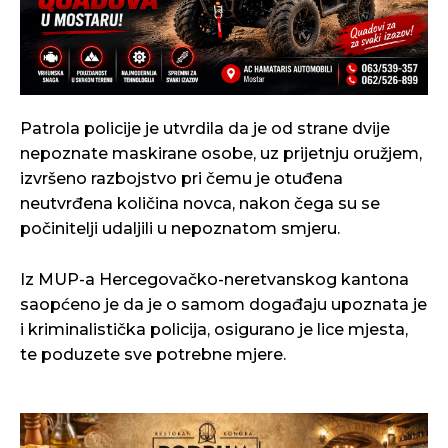
Patrola policije je utvrdila da je od strane dvije
nepoznate maskirane osobe, uz prijetnju oružjem,
izvršeno razbojstvo pri čemu je otuđena
neutvrđena količina novca, nakon čega su se
počinitelji udaljili u nepoznatom smjeru.
Iz MUP-a Hercegovačko-neretvanskog kantona
saopćeno je da je o samom događaju upoznata je
i kriminalistička policija, osigurano je lice mjesta,
te poduzete sve potrebne mjere.