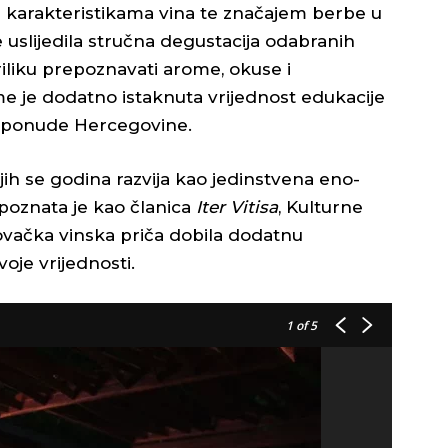
 karakteristikama vina te značajem berbe u
 uslijedila stručna degustacija odabranih
riliku prepoznavati arome, okuse i
e je dodatno istaknuta vrijednost edukacije
ke ponude Hercegovine.
ih se godina razvija kao jedinstvena eno-
epoznata je kao članica
Iter Vitisa
, Kulturne
ovačka vinska priča dobila dodatnu
oje vrijednosti.
1
of 5