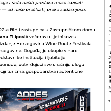
cije i rada naših predaka može ispisati
H
 — od naše prošlosti, preko sadašnjosti,
O
DZ-a BiH i zastupnica u Zastupničkom domu
z
a
jana Filipović
večeras u Ljetnikovcu
7
 izdanje Herzegovina Wine Route Festivala,
cegovine. Događaj je okupio vinare,
I
dstavnike institucija i ljubitelje
nude, potvrđujući sve snažniju ulogu
ji turizma, gospodarstva i autentične
S
J
j
n
7