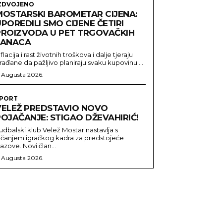
ZDVOJENO
MOSTARSKI BAROMETAR CIJENA:
POREDILI SMO CIJENE ČETIRI
PROIZVODA U PET TRGOVAČKIH
LANACA
nflacija i rast životnih troškova i dalje tjeraju
rađane da pažljivo planiraju svaku kupovinu....
. Augusta 2026.
PORT
VELEŽ PREDSTAVIO NOVO
OJAČANJE: STIGAO DŽEVAHIRIĆ!
udbalski klub Velež Mostar nastavlja s
ačanjem igračkog kadra za predstojeće
zazove. Novi član...
. Augusta 2026.