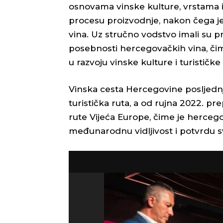
osnovama vinske kulture, vrstama i
procesu proizvodnje, nakon čega je
vina. Uz stručno vodstvo imali su p
posebnosti hercegovačkih vina, čim
u razvoju vinske kulture i turistič
Vinska cesta Hercegovine posljednj
turistička ruta, a od rujna 2022. pr
rute Vijeća Europe, čime je herceg
međunarodnu vidljivost i potvrdu sv