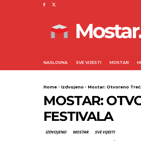
Mostar.
NASLOVNA
SVE VIJESTI
MOSTAR
H
Home
Izdvojeno
Mostar: Otvoreno Treć
MOSTAR: OTVO
FESTIVALA
IZDVOJENO
MOSTAR
SVE VIJESTI