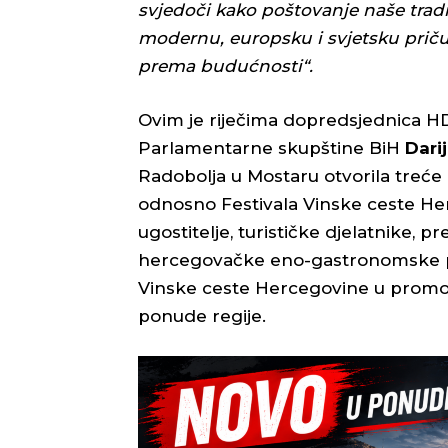
svjedoči kako poštovanje naše tradi
modernu, europsku i svjetsku priču
prema budućnosti“.
Ovim je riječima dopredsjednica H
Parlamentarne skupštine BiH
Dari
Radobolja u Mostaru otvorila treće
odnosno Festivala Vinske ceste Her
ugostitelje, turističke djelatnike, pre
hercegovačke eno-gastronomske po
Vinske ceste Hercegovine u promoci
ponude regije.