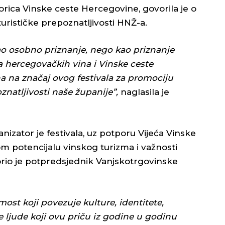
ica Vinske ceste Hercegovine, govorila je o
 turističke prepoznatljivosti HNŽ-a.
ao osobno priznanje, nego kao priznanje
za hercegovačkih vina i Vinske ceste
na značaj ovog festivala za promociju
natljivosti naše županije”,
naglasila je
izator je festivala, uz potporu Vijeća Vinske
 potencijalu vinskog turizma i važnosti
io je potpredsjednik Vanjskotrgovinske
ost koji povezuje kulture, identitete,
dne ljude koji ovu priču iz godine u godinu