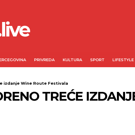
live
ERCEGOVINA
PRIVREDA
KULTURA
SPORT
LIFESTYLE
e izdanje Wine Route Festivala
RENO TREĆE IZDANJ