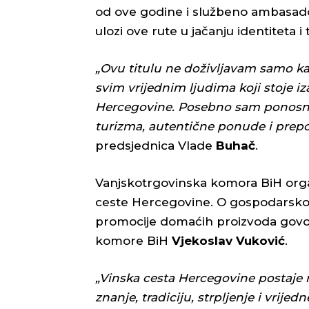
od ove godine i službeno ambasador
ulozi ove rute u jačanju identiteta i
„Ovu titulu ne doživljavam samo k
svim vrijednim ljudima koji stoje i
Hercegovine. Posebno sam ponosna 
turizma, autentične ponude i prepoz
predsjednica Vlade
Buhač
.
Vanjskotrgovinska komora BiH organ
ceste Hercegovine. O gospodarskom
promocije domaćih proizvoda govor
komore BiH
Vjekoslav Vuković
.
„Vinska cesta Hercegovine postaje m
znanje, tradiciju, strpljenje i vrije