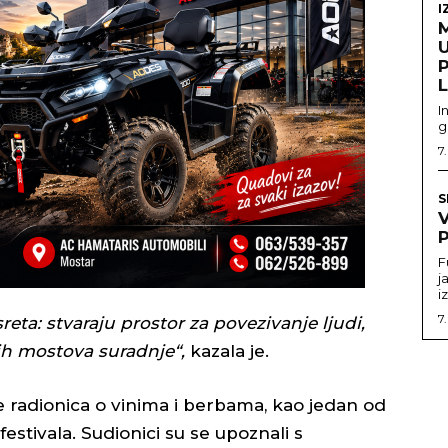
I
U
I
g
7
S
P
F
j
i
7
reta: stvaraju prostor za povezivanje ljudi,
ih mostova suradnje“,
kazala je.
 radionica o vinima i berbama, kao jedan od
estivala. Sudionici su se upoznali s