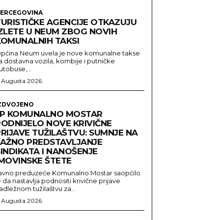
ERCEGOVINA
TURISTIČKE AGENCIJE OTKAZUJU
IZLETE U NEUM ZBOG NOVIH
KOMUNALNIH TAKSI
pćina Neum uvela je nove komunalne takse
a dostavna vozila, kombije i putničke
utobuse,...
. Augusta 2026.
ZDVOJENO
JP KOMUNALNO MOSTAR
PODNIJELO NOVE KRIVIČNE
PRIJAVE TUŽILAŠTVU: SUMNJE NA
LAŽNO PREDSTAVLJANJE
INDIKATA I NANOŠENJE
IMOVINSKE ŠTETE
avno preduzeće Komunalno Mostar saopćilo
e da nastavlja podnositi krivične prijave
adležnom tužilaštvu za...
. Augusta 2026.