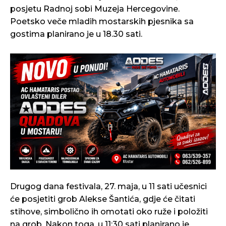
posjetu Radnoj sobi Muzeja Hercegovine.
Poetsko veče mladih mostarskih pjesnika sa
gostima planirano je u 18.30 sati.
Drugog dana festivala, 27. maja, u 11 sati učesnici
će posjetiti grob Alekse Šantića, gdje će čitati
stihove, simbolično ih omotati oko ruže i položiti
na grob. Nakon toga, u 11:30 sati planirano je