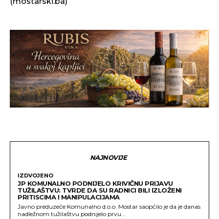
(mostarski.ba)
NAJNOVIJE
IZDVOJENO
JP KOMUNALNO PODNIJELO KRIVIČNU PRIJAVU
TUŽILAŠTVU: TVRDE DA SU RADNICI BILI IZLOŽENI
PRITISCIMA I MANIPULACIJAMA
Javno preduzeće Komunalno d.o.o. Mostar saopćilo je da je danas
nadležnom tužilaštvu podnijelo prvu...