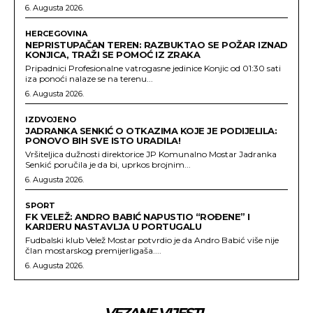
6. Augusta 2026.
HERCEGOVINA
NEPRISTUPAČAN TEREN: RAZBUKTAO SE POŽAR IZNAD
KONJICA, TRAŽI SE POMOĆ IZ ZRAKA
Pripadnici Profesionalne vatrogasne jedinice Konjic od 01:30 sati
iza ponoći nalaze se na terenu...
6. Augusta 2026.
IZDVOJENO
JADRANKA SENKIĆ O OTKAZIMA KOJE JE PODIJELILA:
PONOVO BIH SVE ISTO URADILA!
Vršiteljica dužnosti direktorice JP Komunalno Mostar Jadranka
Senkić poručila je da bi, uprkos brojnim...
6. Augusta 2026.
SPORT
FK VELEŽ: ANDRO BABIĆ NAPUSTIO “ROĐENE” I
KARIJERU NASTAVLJA U PORTUGALU
Fudbalski klub Velež Mostar potvrdio je da Andro Babić više nije
član mostarskog premijerligaša....
6. Augusta 2026.
VEZANE VIJESTI