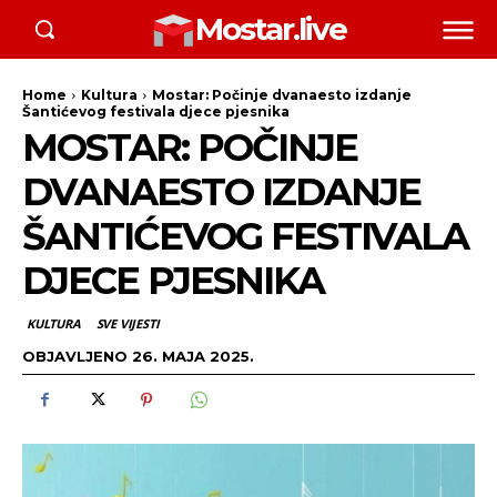
Mostar.live
Home
Kultura
Mostar: Počinje dvanaesto izdanje
Šantićevog festivala djece pjesnika
MOSTAR: POČINJE
DVANAESTO IZDANJE
ŠANTIĆEVOG FESTIVALA
DJECE PJESNIKA
KULTURA
SVE VIJESTI
OBJAVLJENO
26. MAJA 2025.