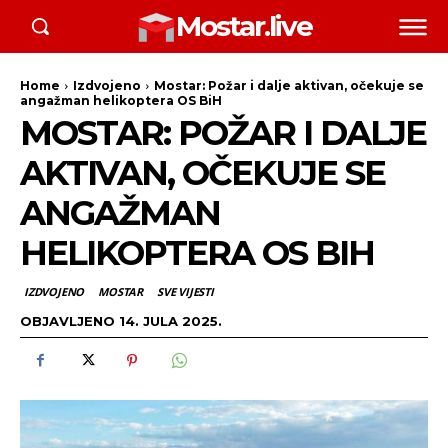
Mostar.live
Home
Izdvojeno
Mostar: Požar i dalje aktivan, očekuje se
angažman helikoptera OS BiH
MOSTAR: POŽAR I DALJE
AKTIVAN, OČEKUJE SE
ANGAŽMAN
HELIKOPTERA OS BIH
IZDVOJENO
MOSTAR
SVE VIJESTI
OBJAVLJENO
14. JULA 2025.