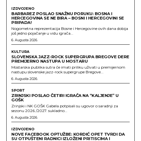
IZDVOJENO
BARBAREZ POSLAO SNAŽNU PORUKU: BOSNA I
HERCEGOVINA SE NE BIRA – BOSNI I HERCEGOVINI SE
PRIPADA!
Nogometna reprezentacija Bosne i Hercegovine ovih dana dobija
još jedno pojačanje u vidu igrača...
6. Augusta 2026.
KULTURA
SLOVENSKA JAZZ-ROCK SUPERGRUPA BREGOVE DERE
PREMIJERNO NASTUPA U MOSTARU
Mostarska publika sutra će imati priliku uživati u premijernom
nastupu slovenske jazz-rock supergrupe Bregove...
6. Augusta 2026.
SPORT
ZRINJSKI POSLAO ČETIRI IGRAČA NA “KALJENJE” U
GOŠK
Zrinjski i NK GOŠK Gabela potpisali su ugovor o saradnji za
sezonu 2026./2027. sukladno...
6. Augusta 2026.
IZDVOJENO
NOVE FACEBOOK OPTUŽBE: KORDIĆ OPET TVRDI DA
SU OTPUŠTENI RADNICI IZLOŽENI PRITISCIMA I