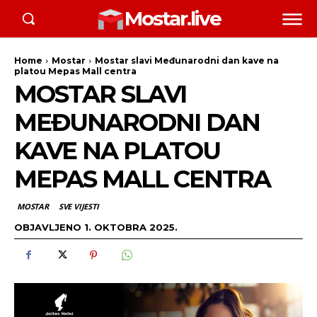
Mostar.live
Home
Mostar
Mostar slavi Međunarodni dan kave na
platou Mepas Mall centra
MOSTAR SLAVI
MEĐUNARODNI DAN
KAVE NA PLATOU
MEPAS MALL CENTRA
MOSTAR
SVE VIJESTI
OBJAVLJENO
1. OKTOBRA 2025.