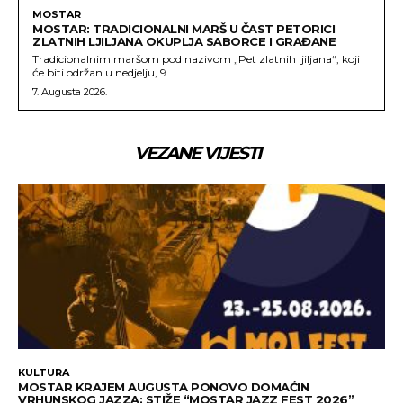
MOSTAR
MOSTAR: TRADICIONALNI MARŠ U ČAST PETORICI
ZLATNIH LJILJANA OKUPLJA SABORCE I GRAĐANE
Tradicionalnim maršom pod nazivom „Pet zlatnih ljiljana“, koji
će biti održan u nedjelju, 9....
7. Augusta 2026.
VEZANE VIJESTI
KULTURA
MOSTAR KRAJEM AUGUSTA PONOVO DOMAĆIN
VRHUNSKOG JAZZA: STIŽE “MOSTAR JAZZ FEST 2026”