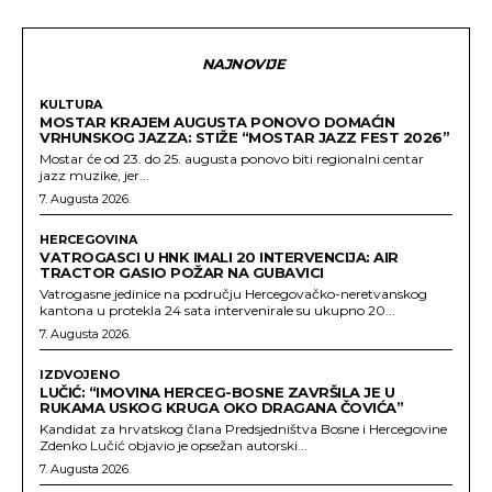
NAJNOVIJE
KULTURA
MOSTAR KRAJEM AUGUSTA PONOVO DOMAĆIN
VRHUNSKOG JAZZA: STIŽE “MOSTAR JAZZ FEST 2026”
Mostar će od 23. do 25. augusta ponovo biti regionalni centar
jazz muzike, jer...
7. Augusta 2026.
HERCEGOVINA
VATROGASCI U HNK IMALI 20 INTERVENCIJA: AIR
TRACTOR GASIO POŽAR NA GUBAVICI
Vatrogasne jedinice na području Hercegovačko-neretvanskog
kantona u protekla 24 sata intervenirale su ukupno 20...
7. Augusta 2026.
IZDVOJENO
LUČIĆ: “IMOVINA HERCEG-BOSNE ZAVRŠILA JE U
RUKAMA USKOG KRUGA OKO DRAGANA ČOVIĆA”
Kandidat za hrvatskog člana Predsjedništva Bosne i Hercegovine
Zdenko Lučić objavio je opsežan autorski...
7. Augusta 2026.