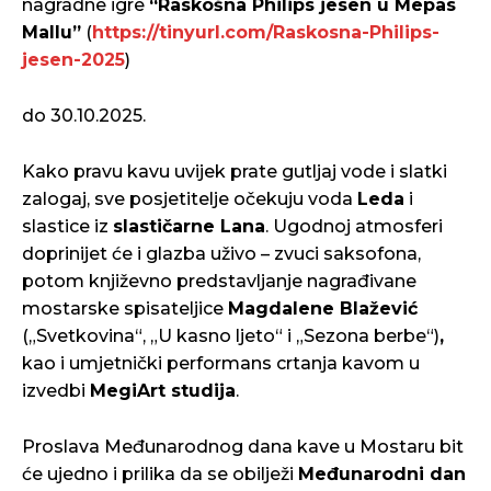
nagradne igre
“Raskošna Philips jesen u Mepas
Mallu”
(
https://tinyurl.com/Raskosna-Philips-
jesen-2025
)
do 30.10.2025.
Kako pravu kavu uvijek prate gutljaj vode i slatki
zalogaj, sve posjetitelje očekuju voda
Leda
i
slastice iz
slastičarne Lana
. Ugodnoj atmosferi
doprinijet će i glazba uživo – zvuci saksofona,
potom književno predstavljanje nagrađivane
mostarske spisateljice
Magdalene Blažević
(„Svetkovina“, „U kasno ljeto“ i „Sezona berbe“)
,
kao i umjetnički performans crtanja kavom u
izvedbi
MegiArt studija
.
Proslava Međunarodnog dana kave u Mostaru bit
će ujedno i prilika da se obilježi
Međunarodni dan