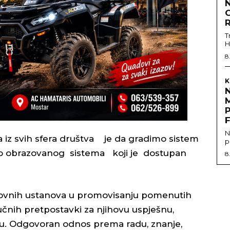
N
T
H
8
K
N
 iz svih sfera društva je da gradimo sistem
p
no obrazovanog sistema koji je dostupan
8
zovnih ustanova u promovisanju pomenutih
učnih pretpostavki za njihovu uspješnu,
iju. Odgovoran odnos prema radu, znanje,