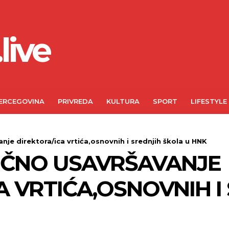
live
ERCEGOVINA
PRIVREDA
KULTURA
SPORT
LIFESTYLE
nje direktora/ica vrtića,osnovnih i srednjih škola u HNK
UČNO USAVRŠAVANJE
A VRTIĆA,OSNOVNIH I