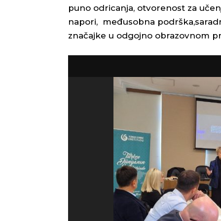
puno odricanja, otvorenost za učen
napori, međusobna podrška,saradnj
značajke u odgojno obrazovnom pr