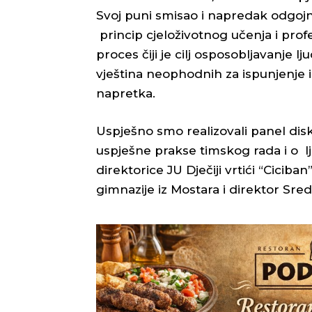
Svoj puni smisao i napredak odgo
princip cjeloživotnog učenja i prof
proces čiji je cilj osposobljavanje l
vještina neophodnih za ispunjenje 
napretka.
Uspješno smo realizovali panel di
uspješne prakse timskog rada i o l
direktorice JU Dječiji vrtići “Cici
gimnazije iz Mostara i direktor Sred