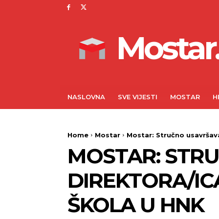
Mostar.
NASLOVNA
SVE VIJESTI
MOSTAR
H
Home
Mostar
Mostar: Stručno usavršava
MOSTAR: STR
DIREKTORA/IC
ŠKOLA U HNK