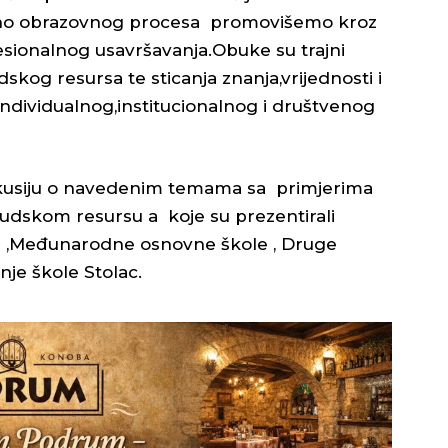
jno obrazovnog procesa promovišemo kroz
esionalnog usavršavanja.Obuke su trajni
judskog resursa te sticanja znanja,vrijednosti i
individualnog,institucionalnog i društvenog
skusiju o navedenim temama sa primjerima
judskom resursu a koje su prezentirali
ban” ,Međunarodne osnovne škole , Druge
nje škole Stolac.