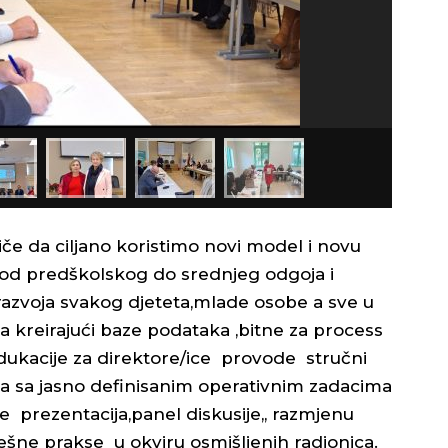
iče da ciljano koristimo novi model i novu
 od predškolskog do srednjeg odgoja i
i razvoja svakog djeteta,mlade osobe a sve u
ma kreirajući baze podataka ,bitne za process
dukacije za direktore/ice provode stručni
 sa jasno definisanim operativnim zadacima
ne prezentacija,panel diskusije,, razmjenu
ješne prakse u okviru osmišljenih radionica.