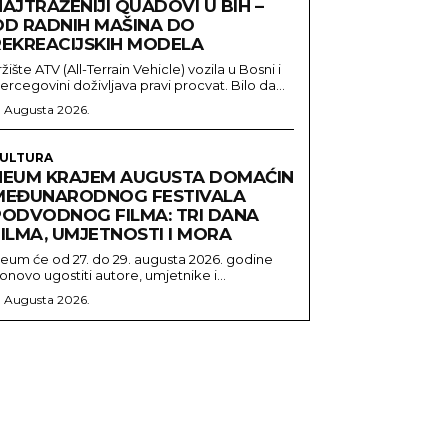
AJTRAŽENIJI QUADOVI U BIH –
OD RADNIH MAŠINA DO
REKREACIJSKIH MODELA
ržište ATV (All-Terrain Vehicle) vozila u Bosni i
ercegovini doživljava pravi procvat. Bilo da...
. Augusta 2026.
ULTURA
NEUM KRAJEM AUGUSTA DOMAĆIN
MEĐUNARODNOG FESTIVALA
PODVODNOG FILMA: TRI DANA
FILMA, UMJETNOSTI I MORA
eum će od 27. do 29. augusta 2026. godine
onovo ugostiti autore, umjetnike i...
. Augusta 2026.