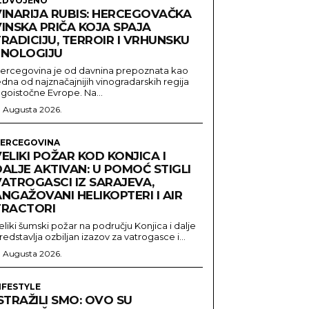
ZDVOJENO
VINARIJA RUBIS: HERCEGOVAČKA
INSKA PRIČA KOJA SPAJA
RADICIJU, TERROIR I VRHUNSKU
ENOLOGIJU
ercegovina je od davnina prepoznata kao
edna od najznačajnijih vinogradarskih regija
ugoistočne Evrope. Na...
. Augusta 2026.
ERCEGOVINA
ELIKI POŽAR KOD KONJICA I
ALJE AKTIVAN: U POMOĆ STIGLI
VATROGASCI IZ SARAJEVA,
NGAŽOVANI HELIKOPTERI I AIR
TRACTORI
eliki šumski požar na području Konjica i dalje
redstavlja ozbiljan izazov za vatrogasce i...
. Augusta 2026.
IFESTYLE
STRAŽILI SMO: OVO SU