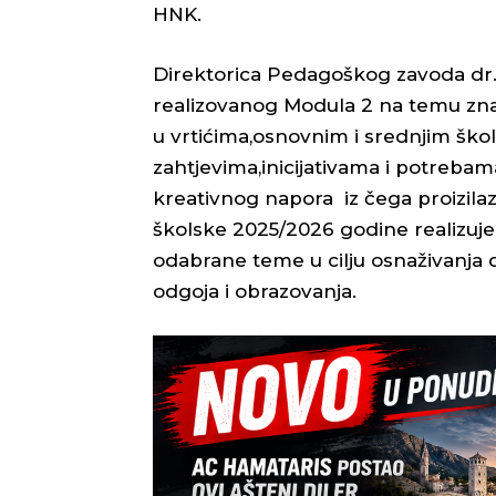
HNK.
Direktorica Pedagoškog zavoda dr.sc
realizovanog Modula 2 na temu znač
u vrtićima,osnovnim i srednjim ško
zahtjevima,inicijativama i potrebam
kreativnog napora iz čega proizila
školske 2025/2026 godine realizuj
odabrane teme u cilju osnaživanja
odgoja i obrazovanja.