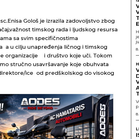
I
V
T
.Enisa Gološ je izrazila zadovoljstvo zbog
aj,važnost timskog rada i ljudskog resursa
H
j
lama sa svim specifičnostima
j
a a u cilju unapređenja ličnog i timskog
8
ze organizacije i društvo koje uči. Tokom
emo stručno usavršavanje koje obuhvata
H
V
 direktore/ice od predškolskog do visokog
D
A
V
p
8
L
I