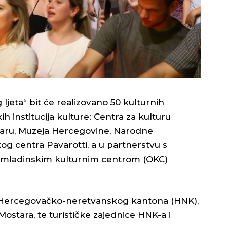
jeta“ bit će realizovano 50 kulturnih
h institucija kulture: Centra za kulturu
taru, Muzeja Hercegovine, Narodne
kog centra Pavarotti, a u partnerstvu s
 Omladinskim kulturnim centrom (OKC)
da Hercegovačko-neretvanskog kantona (HNK),
ostara, te turističke zajednice HNK-a i