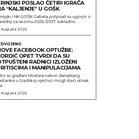
RINJSKI POSLAO ČETIRI IGRAČA
NA “KALJENJE” U GOŠK
rinjski i NK GOŠK Gabela potpisali su ugovor o
aradnji za sezonu 2026./2027. sukladno...
. Augusta 2026.
ZDVOJENO
NOVE FACEBOOK OPTUŽBE:
KORDIĆ OPET TVRDI DA SU
TPUŠTENI RADNICI IZLOŽENI
RITISCIMA I MANIPULACIJAMA
ako su građani Mostara nakon današnjeg
astanka u Gradskoj vijećnici mogli steći utisak
a...
. Augusta 2026.