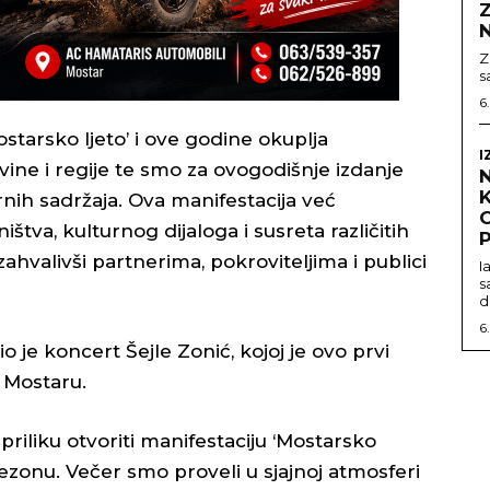
Z
Z
s
6
tarsko ljeto’ i ove godine okuplja
I
vine i regije te smo za ovogodišnje izdanje
urnih sadržaja. Ova manifestacija već
O
tva, kulturnog dijaloga i susreta različitih
P
, zahvalivši partnerima, pokroviteljima i publici
I
s
d
6
 je koncert Šejle Zonić, kojoj je ovo prvi
 Mostaru.
iliku otvoriti manifestaciju ‘Mostarsko
 sezonu. Večer smo proveli u sjajnoj atmosferi