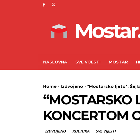
Mostar.
NASLOVNA
SVE VIJESTI
MOSTAR
H
Home
Izdvojeno
"Mostarsko ljeto": Šej
“MOSTARSKO L
KONCERTOM O
IZDVOJENO
KULTURA
SVE VIJESTI