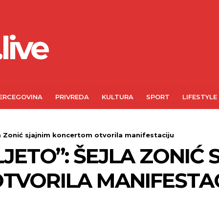
live
ERCEGOVINA
PRIVREDA
KULTURA
SPORT
LIFESTYLE
la Zonić sjajnim koncertom otvorila manifestaciju
JETO”: ŠEJLA ZONIĆ 
TVORILA MANIFESTA