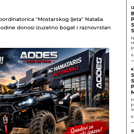
I
koordinatorica “Mostarskog ljeta” Nataša
S
godine donosi izuzetno bogat i raznovrstan
S
N
H
p
6
K
M
p
s
6
S