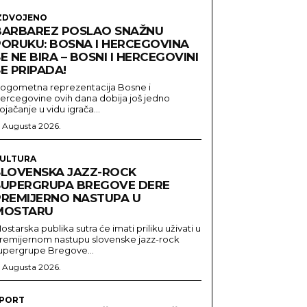
ZDVOJENO
BARBAREZ POSLAO SNAŽNU
PORUKU: BOSNA I HERCEGOVINA
E NE BIRA – BOSNI I HERCEGOVINI
E PRIPADA!
ogometna reprezentacija Bosne i
ercegovine ovih dana dobija još jedno
ojačanje u vidu igrača...
. Augusta 2026.
ULTURA
SLOVENSKA JAZZ-ROCK
SUPERGRUPA BREGOVE DERE
PREMIJERNO NASTUPA U
MOSTARU
ostarska publika sutra će imati priliku uživati u
remijernom nastupu slovenske jazz-rock
upergrupe Bregove...
. Augusta 2026.
PORT