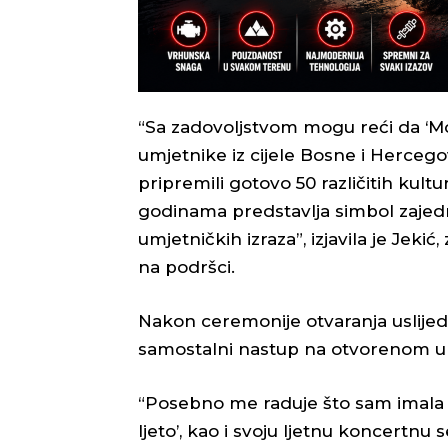
“Sa zadovoljstvom mogu reći da ‘Mos
umjetnike iz cijele Bosne i Hercego
pripremili gotovo 50 različitih kult
godinama predstavlja simbol zajedniš
umjetničkih izraza”, izjavila je Jekić
na podršci.
Nakon ceremonije otvaranja uslijedio
samostalni nastup na otvorenom u
“Posebno me raduje što sam imala pr
ljeto’, kao i svoju ljetnu koncertnu