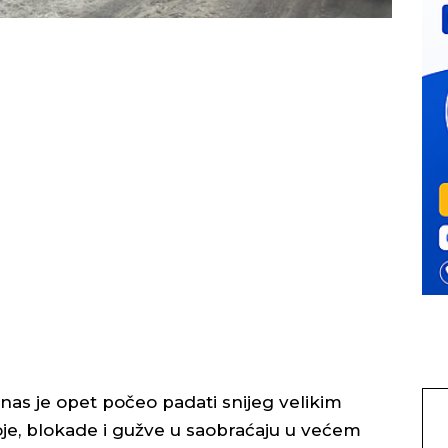
anas je opet počeo padati snijeg velikim
oje, blokade i gužve u saobraćaju u većem