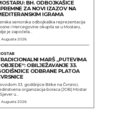
MOSTARU: BH. ODBOJKAŠICE
SPREMNE ZA NOVI IZAZOV NA
MEDITERANSKIM IGRAMA
enska seniorska odbojkaška reprezentacija
osne i Hercegovine okupila se u Mostaru,
dje je započela...
. Augusta 2026.
OSTAR
TRADICIONALNI MARŠ „PUTEVIMA
OBJEDE“: OBILJEŽAVANJE 33.
GODIŠNJICE ODBRANE PLATOA
ČVRSNICE
ovodom 33. godišnjice Bitke na Čvrsnici,
edinstvena organizacija boraca (JOB) Mostar
 Sjever u...
. Augusta 2026.