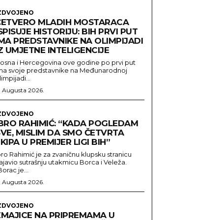
ZDVOJENO
ČETVERO MLADIH MOSTARACA
SPISUJE HISTORIJU: BIH PRVI PUT
IMA PREDSTAVNIKE NA OLIMPIJADI
Z UMJETNE INTELIGENCIJE
osna i Hercegovina ove godine po prvi put
ma svoje predstavnike na Međunarodnoj
limpijadi...
. Augusta 2026.
ZDVOJENO
IBRO RAHIMIĆ: “KADA POGLEDAM
SVE, MISLIM DA SMO ČETVRTA
KIPA U PREMIJER LIGI BIH”
bro Rahimić je za zvaničnu klupsku stranicu
ajavio sutrašnju utakmicu Borca i Veleža.
Borac je...
. Augusta 2026.
ZDVOJENO
ZMAJICE NA PRIPREMAMA U