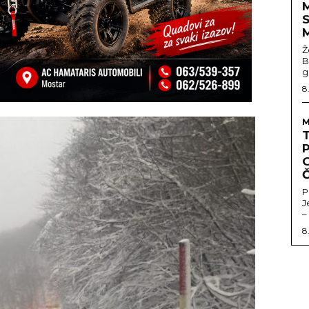
Ž
B
g
8
M
P
P
J
–
8