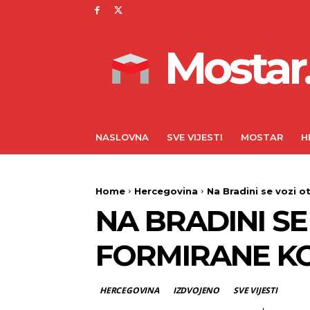
Mostar.
NASLOVNA
SVE VIJESTI
MOSTAR
H
Home
Hercegovina
Na Bradini se vozi o
NA BRADINI S
FORMIRANE K
HERCEGOVINA
IZDVOJENO
SVE VIJESTI