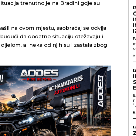
ituacija trenutno je na Bradini gdje su
I
I
našli na ovom mjestu, saobraćaj se odvija
I
budući da dodatno situaciju otežavaju i
B
i
dijelom, a neka od njih su i zastala zbog
o
8
I
E
I
n
“
8
I