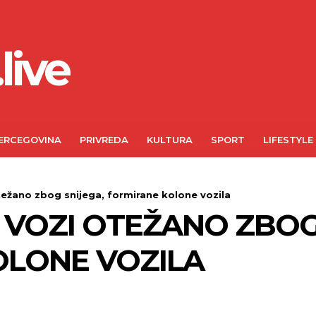
live
ERCEGOVINA
PRIVREDA
KULTURA
SPORT
LIFESTYLE
težano zbog snijega, formirane kolone vozila
E VOZI OTEŽANO ZBOG
OLONE VOZILA