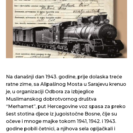
Na današnji dan 1943. godine, prije dolaska treće
ratne zime, sa Alipašinog Mosta u Sarajevu krenuo
je, u organizaciji Odbora za izbjeglice
Muslimanskog dobrotvornog društva
“Merhamet”, put Hercegovine voz spasa za preko
šest stotina djece iz jugoistočne Bosne, čije su
očeve i mnoge majke tokom 1941, 1942. i 1943.
godine pobili četnici, a njihova sela opljačkali i