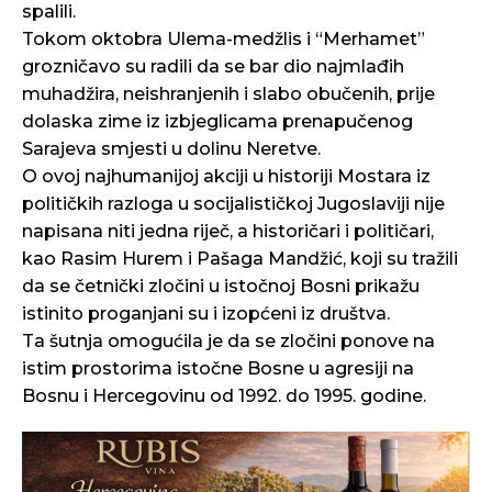
spalili.
Tokom oktobra Ulema-medžlis i “Merhamet”
grozničavo su radili da se bar dio najmlađih
muhadžira, neishranjenih i slabo obučenih, prije
dolaska zime iz izbjeglicama prenapučenog
Sarajeva smjesti u dolinu Neretve.
O ovoj najhumanijoj akciji u historiji Mostara iz
političkih razloga u socijalističkoj Jugoslaviji nije
napisana niti jedna riječ, a historičari i političari,
kao Rasim Hurem i Pašaga Mandžić, koji su tražili
da se četnički zločini u istočnoj Bosni prikažu
istinito proganjani su i izopćeni iz društva.
Ta šutnja omogućila je da se zločini ponove na
istim prostorima istočne Bosne u agresiji na
Bosnu i Hercegovinu od 1992. do 1995. godine.