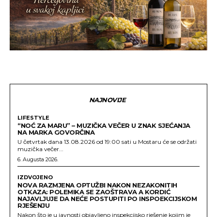
NAJNOVIJE
LIFESTYLE
“NOĆ ZA MARU” – MUZIČKA VEČER U ZNAK SJEĆANJA
NA MARKA GOVORČINA
U četvrtak dana 13.08.2026 od 19:00 sati u Mostaru će se održati
muzička večer...
6. Augusta 2026.
IZDVOJENO
NOVA RAZMJENA OPTUŽBI NAKON NEZAKONITIH
OTKAZA: POLEMIKA SE ZAOŠTRAVA A KORDIĆ
NAJAVLJUJE DA NEĆE POSTUPITI PO INSPOEKCIJSKOM
RJEŠENJU
Nakon što je u javnosti objavljeno inspekcijsko rješenje kojim je