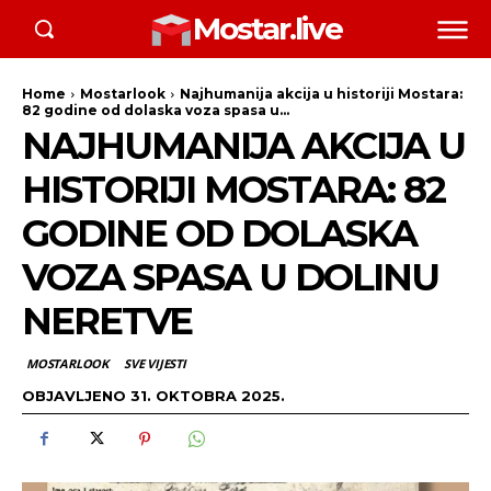
Mostar.live
Home
Mostarlook
Najhumanija akcija u historiji Mostara:
82 godine od dolaska voza spasa u...
NAJHUMANIJA AKCIJA U
HISTORIJI MOSTARA: 82
GODINE OD DOLASKA
VOZA SPASA U DOLINU
NERETVE
MOSTARLOOK
SVE VIJESTI
OBJAVLJENO
31. OKTOBRA 2025.