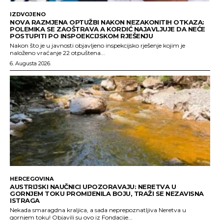
IZDVOJENO
NOVA RAZMJENA OPTUŽBI NAKON NEZAKONITIH OTKAZA:
POLEMIKA SE ZAOŠTRAVA A KORDIĆ NAJAVLJUJE DA NEĆE
POSTUPITI PO INSPOEKCIJSKOM RJEŠENJU
Nakon što je u javnosti objavljeno inspekcijsko rješenje kojim je
naloženo vraćanje 22 otpuštena...
6. Augusta 2026.
HERCEGOVINA
AUSTRIJSKI NAUČNICI UPOZORAVAJU: NERETVA U
GORNJEM TOKU PROMIJENILA BOJU, TRAŽI SE NEZAVISNA
ISTRAGA
Nekada smaragdna kraljica, a sada neprepoznatljiva Neretva u
gornjem toku! Objavili su ovo iz Fondacije...