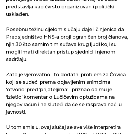
predstavlja kao čvrsto organizovan i politički
usklađen.
Posebnu težinu cijelom slučaju daje i činjenica da
Predsjedništvo HNS-a broji ograničen broj članova,
njih 30 što samim tim sužava krug ljudi koji su
mogli imati direktan pristup sjednici i njenom
sadržaju.
Zato je vjerovatno i to dodatni problem za Čovića
koji se sudeći prema objavljenim snimcima
‘otvorio’ pred ‘prijateljima’ i priznao da mu je
‘izletio’ komentar o Lučičevim optužbama na
njegov račun i ne sluteći da će se rasprava naći u
javnosti.
U tom smislu, ovaj slučaj se sve više interpretira