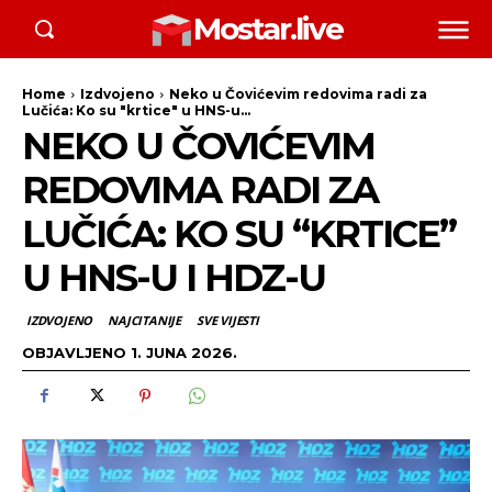
Mostar.live
Home
Izdvojeno
Neko u Čovićevim redovima radi za
Lučića: Ko su "krtice" u HNS-u...
NEKO U ČOVIĆEVIM
REDOVIMA RADI ZA
LUČIĆA: KO SU “KRTICE”
U HNS-U I HDZ-U
IZDVOJENO
NAJCITANIJE
SVE VIJESTI
OBJAVLJENO
1. JUNA 2026.