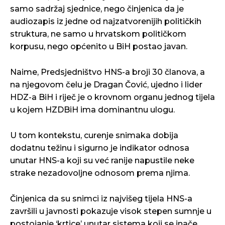
samo sadržaj sjednice, nego činjenica da je
audiozapis iz jedne od najzatvorenijih političkih
struktura, ne samo u hrvatskom političkom
korpusu, nego općenito u BiH postao javan.
Naime, Predsjedništvo HNS-a broji 30 članova, a
na njegovom čelu je Dragan Čović, ujedno i lider
HDZ-a BiH i riječ je o krovnom organu jednog tijela
u kojem HZDBiH ima dominantnu ulogu.
U tom kontekstu, curenje snimaka dobija
dodatnu težinu i sigurno je indikator odnosa
unutar HNS-a koji su već ranije napustile neke
strake nezadovoljne odnosom prema njima.
Činjenica da su snimci iz najvišeg tijela HNS-a
završili u javnosti pokazuje visok stepen sumnje u
postojanje ‘krtice’ unutar sistema koji se inače