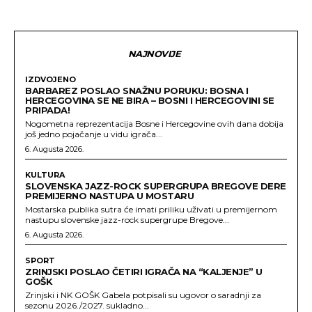
NAJNOVIJE
IZDVOJENO
BARBAREZ POSLAO SNAŽNU PORUKU: BOSNA I
HERCEGOVINA SE NE BIRA – BOSNI I HERCEGOVINI SE
PRIPADA!
Nogometna reprezentacija Bosne i Hercegovine ovih dana dobija
još jedno pojačanje u vidu igrača...
6. Augusta 2026.
KULTURA
SLOVENSKA JAZZ-ROCK SUPERGRUPA BREGOVE DERE
PREMIJERNO NASTUPA U MOSTARU
Mostarska publika sutra će imati priliku uživati u premijernom
nastupu slovenske jazz-rock supergrupe Bregove...
6. Augusta 2026.
SPORT
ZRINJSKI POSLAO ČETIRI IGRAČA NA “KALJENJE” U
GOŠK
Zrinjski i NK GOŠK Gabela potpisali su ugovor o saradnji za
sezonu 2026./2027. sukladno...