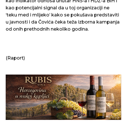
kao indikator odnosa unutar HNS-a i HDZ-a BiH i
kao potencijalni signal da u toj organizaciji ne
‘teku med i mlijeko’ kako se pokušava predstaviti
u javnosti i da Čovića čeka teža izborna kampanja
od onih prethodnih nekoliko godina.
(Raport)