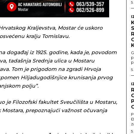
5
I
K
 Hrvatskog Kraljevstva, Mostar će uskoro
svećenu kralju Tomislavu.
a događaj iz 1925. godine, kada je, povodom
G
p
tva, tadašnja Srednja ulica u Mostaru
p
ava. Tom je prigodom na zgradi Hrvoja
5
 spomen Hiljadugodišnjice krunisanja prvog
I
anjskom polju”.
O
P
 je Filozofski fakultet Sveučilišta u Mostaru,
ik Mostara, prepoznajući važnost očuvanja
P
Đ
z
5