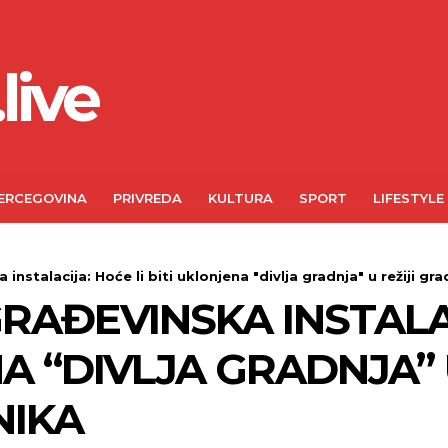
live
ERCEGOVINA
PRIVREDA
KULTURA
SPORT
LIFESTYLE
instalacija: Hoće li biti uklonjena "divlja gradnja" u režiji gr
RAĐEVINSKA INSTALAC
A “DIVLJA GRADNJA” 
IKA