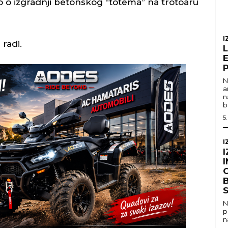
mo o izgradnji betonskog “totema” na trotoaru
I
radi.
N
a
n
b
5
I
I
I
B
S
N
p
n