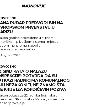
NAJNOVIJE
ZDVOJENO
LANA PUDAR PREDVODI BIH NA
EVROPSKOM PRVENSTVU U
PARIZU
akon godine provedene u elitnom
meričkom plivačkom sistemu i mjeseci
apornih priprema, najbolja
osanskohercegovačka...
. Augusta 2026.
ZDVOJENO
Z SINDIKATA O NALAZU
NSPEKCIJE: POTVRDA DA SU
OTKAZI RADNICIMA KOMUNALNOG
ILI NEZAKONITI, NE ZNAMO ŠTA
E KRIJE IZA KORDIĆEVIH POZIVA
akon otkaza za 22 radnika Bošnjaka u
reduzeću 'Komunalno' Mostar, inspekcijski
adzor provela je ...