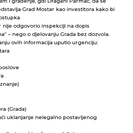
zam i građenje, gđi Dragani Parmać, da se
tavlja Grad Mostar kao investitora kako bi
postupka
r nije odgovorio inspekciji na dopis
đana” – nego o djelovanju Grada bez dozvola.
ju ovih informacija uputio urgenciju:
tara
 poslove
ra
 znanje)
ora (Grada)
ući uklanjanje nelegalno postavljenog