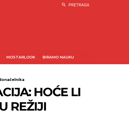
PRETRAGA
MOSTARLOOK
BIRAMO NAUKU
adonačelnika
IJA: HOĆE LI
U REŽIJI