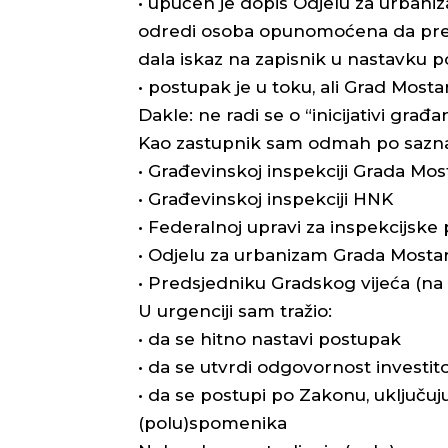
• upućen je dopis Odjelu za urbani
odredi osoba opunomoćena da preds
dala iskaz na zapisnik u nastavku 
• postupak je u toku, ali Grad Mosta
Dakle: ne radi se o “inicijativi gra
Kao zastupnik sam odmah po saznan
• Građevinskoj inspekciji Grada Mos
• Građevinskoj inspekciji HNK
• Federalnoj upravi za inspekcijske
• Odjelu za urbanizam Grada Mosta
• Predsjedniku Gradskog vijeća (na
U urgenciji sam tražio:
• da se hitno nastavi postupak
• da se utvrdi odgovornost investit
• da se postupi po Zakonu, uključuj
(polu)spomenika