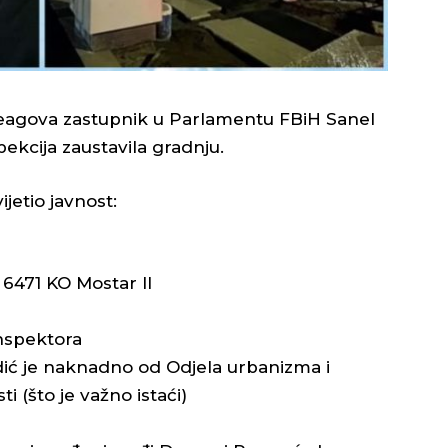
 reagova zastupnik u Parlamentu FBiH Sanel
pekcija zaustavila gradnju.
jetio javnost:
 6471 KO Mostar II
inspektora
dić je naknadno od Odjela urbanizma i
i (što je važno istaći)