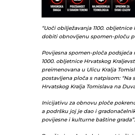
“Uoči obilježavanja 1100. obljetnice
dobiti obnovljenu spomen-ploču po
Povijesna spomen-ploča podsjeća n
1000. obljetnice Hrvatskog Kraljevs
preimenovana u Ulicu Kralja Tomisl
postavljena ploča s natpisom: “Na
Hrvatskog Kralja Tomislava na Duv
Inicijativu za obnovu ploče pokrenuo
a podršku joj je dao i gradonačeln
povijesne i kulturne baštine grada”.