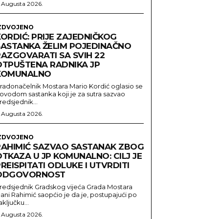
. Augusta 2026.
ZDVOJENO
ORDIĆ: PRIJE ZAJEDNIČKOG
SASTANKA ŽELIM POJEDINAČNO
RAZGOVARATI SA SVIH 22
OTPUŠTENA RADNIKA JP
KOMUNALNO
radonačelnik Mostara Mario Kordić oglasio se
ovodom sastanka koji je za sutra sazvao
redsjednik...
. Augusta 2026.
ZDVOJENO
RAHIMIĆ SAZVAO SASTANAK ZBOG
TKAZA U JP KOMUNALNO: CILJ JE
REISPITATI ODLUKE I UTVRDITI
ODGOVORNOST
redsjednik Gradskog vijeća Grada Mostara
ani Rahimić saopćio je da je, postupajući po
aključku...
. Augusta 2026.