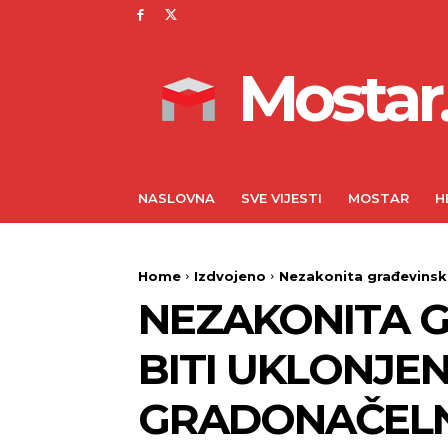
Mostar.
NASLOVNA
SVE VIJESTI
MOSTAR
H
Home
Izdvojeno
Nezakonita građevinska 
NEZAKONITA G
BITI UKLONJEN
GRADONAČELN