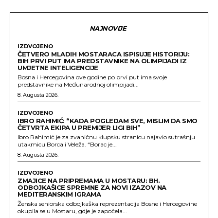
NAJNOVIJE
IZDVOJENO
ČETVERO MLADIH MOSTARACA ISPISUJE HISTORIJU:
BIH PRVI PUT IMA PREDSTAVNIKE NA OLIMPIJADI IZ
UMJETNE INTELIGENCIJE
Bosna i Hercegovina ove godine po prvi put ima svoje
predstavnike na Međunarodnoj olimpijadi...
8. Augusta 2026.
IZDVOJENO
IBRO RAHIMIĆ: “KADA POGLEDAM SVE, MISLIM DA SMO
ČETVRTA EKIPA U PREMIJER LIGI BIH”
Ibro Rahimić je za zvaničnu klupsku stranicu najavio sutrašnju
utakmicu Borca i Veleža. “Borac je...
8. Augusta 2026.
IZDVOJENO
ZMAJICE NA PRIPREMAMA U MOSTARU: BH.
ODBOJKAŠICE SPREMNE ZA NOVI IZAZOV NA
MEDITERANSKIM IGRAMA
Ženska seniorska odbojkaška reprezentacija Bosne i Hercegovine
okupila se u Mostaru, gdje je započela...