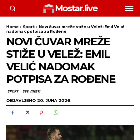
Mostar.live
Home
Sport
Novi čuvar mreže stiže u Velež: Emil Velić
nadomak potpisa za Rođene
NOVI ČUVAR MREŽE
STIŽE U VELEŽ: EMIL
VELIĆ NADOMAK
POTPISA ZA ROĐENE
SPORT
SVE VIJESTI
OBJAVLJENO
20. JUNA 2026.