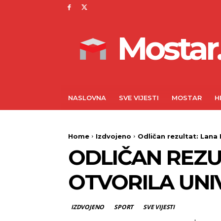
Mostar.
NASLOVNA
SVE VIJESTI
MOSTAR
H
Home
Izdvojeno
Odličan rezultat: Lana
ODLIČAN REZ
OTVORILA UNI
IZDVOJENO
SPORT
SVE VIJESTI