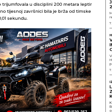
J
 trijumfovala u disciplini 200 metara leptir
o tijesnoj završnici bila je brža od timske
M
r
0,01 sekundu.
7
H
V
V
H
p
7
I
K
B
o