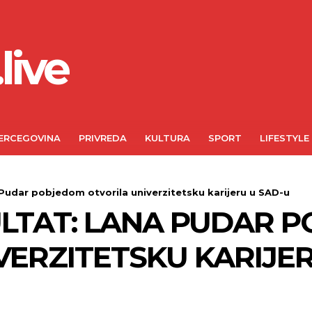
live
ERCEGOVINA
PRIVREDA
KULTURA
SPORT
LIFESTYLE
 Pudar pobjedom otvorila univerzitetsku karijeru u SAD-u
ULTAT: LANA PUDAR 
VERZITETSKU KARIJER