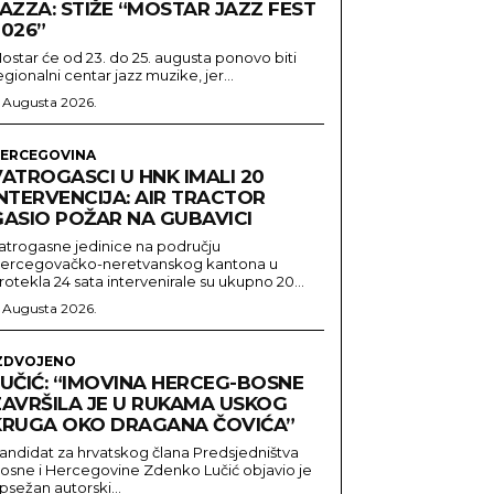
AZZA: STIŽE “MOSTAR JAZZ FEST
2026”
ostar će od 23. do 25. augusta ponovo biti
egionalni centar jazz muzike, jer...
. Augusta 2026.
ERCEGOVINA
ATROGASCI U HNK IMALI 20
INTERVENCIJA: AIR TRACTOR
GASIO POŽAR NA GUBAVICI
atrogasne jedinice na području
ercegovačko-neretvanskog kantona u
rotekla 24 sata intervenirale su ukupno 20...
. Augusta 2026.
ZDVOJENO
LUČIĆ: “IMOVINA HERCEG-BOSNE
ZAVRŠILA JE U RUKAMA USKOG
KRUGA OKO DRAGANA ČOVIĆA”
andidat za hrvatskog člana Predsjedništva
osne i Hercegovine Zdenko Lučić objavio je
psežan autorski...