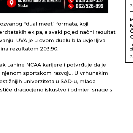
7
M
ozvanog “dual meet” formata, koji
Č
itetskih ekipa, a svaki pojedinačni rezultat
ju. UVA je u ovom duelu bila uvjerljiva,
T
lina rezultatom 203:90.
z
7
k Lanine NCAA karijere i potvrđuje da je
 u njenom sportskom razvoju. U vrhunskim
stižnijih univerziteta u SAD-u, mlada
stiče dragocjeno iskustvo i odmjeri snage s