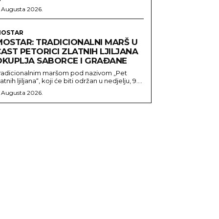
. Augusta 2026.
OSTAR
MOSTAR: TRADICIONALNI MARŠ U
AST PETORICI ZLATNIH LJILJANA
OKUPLJA SABORCE I GRAĐANE
radicionalnim maršom pod nazivom „Pet
latnih ljiljana“, koji će biti održan u nedjelju, 9....
. Augusta 2026.