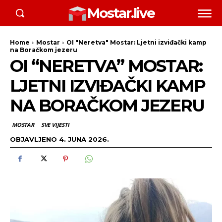
Mostar.live
Home
Mostar
OI "Neretva" Mostar: Ljetni izviđački kamp
na Boračkom jezeru
OI “NERETVA” MOSTAR:
LJETNI IZVIĐAČKI KAMP
NA BORAČKOM JEZERU
MOSTAR
SVE VIJESTI
OBJAVLJENO
4. JUNA 2026.