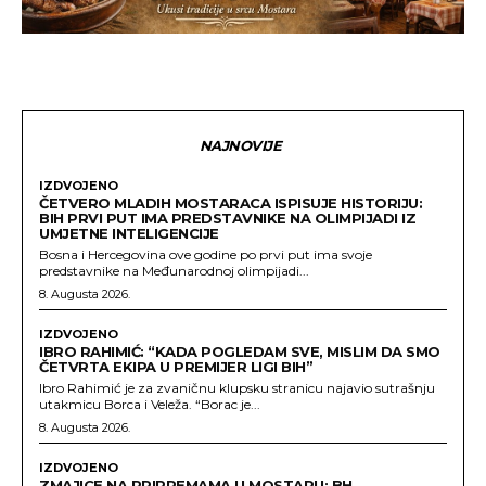
NAJNOVIJE
IZDVOJENO
ČETVERO MLADIH MOSTARACA ISPISUJE HISTORIJU:
BIH PRVI PUT IMA PREDSTAVNIKE NA OLIMPIJADI IZ
UMJETNE INTELIGENCIJE
Bosna i Hercegovina ove godine po prvi put ima svoje
predstavnike na Međunarodnoj olimpijadi...
8. Augusta 2026.
IZDVOJENO
IBRO RAHIMIĆ: “KADA POGLEDAM SVE, MISLIM DA SMO
ČETVRTA EKIPA U PREMIJER LIGI BIH”
Ibro Rahimić je za zvaničnu klupsku stranicu najavio sutrašnju
utakmicu Borca i Veleža. “Borac je...
8. Augusta 2026.
IZDVOJENO
ZMAJICE NA PRIPREMAMA U MOSTARU: BH.