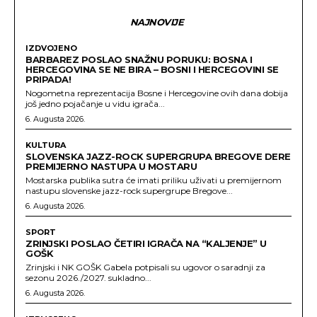
NAJNOVIJE
IZDVOJENO
BARBAREZ POSLAO SNAŽNU PORUKU: BOSNA I
HERCEGOVINA SE NE BIRA – BOSNI I HERCEGOVINI SE
PRIPADA!
Nogometna reprezentacija Bosne i Hercegovine ovih dana dobija
još jedno pojačanje u vidu igrača...
6. Augusta 2026.
KULTURA
SLOVENSKA JAZZ-ROCK SUPERGRUPA BREGOVE DERE
PREMIJERNO NASTUPA U MOSTARU
Mostarska publika sutra će imati priliku uživati u premijernom
nastupu slovenske jazz-rock supergrupe Bregove...
6. Augusta 2026.
SPORT
ZRINJSKI POSLAO ČETIRI IGRAČA NA “KALJENJE” U
GOŠK
Zrinjski i NK GOŠK Gabela potpisali su ugovor o saradnji za
sezonu 2026./2027. sukladno...
6. Augusta 2026.