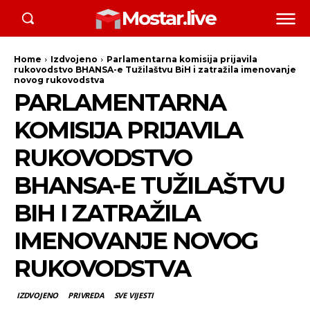
Mostar.live
Home
Izdvojeno
Parlamentarna komisija prijavila
rukovodstvo BHANSA-e Tužilaštvu BiH i zatražila imenovanje
novog rukovodstva
PARLAMENTARNA
KOMISIJA PRIJAVILA
RUKOVODSTVO
BHANSA-E TUŽILAŠTVU
BIH I ZATRAŽILA
IMENOVANJE NOVOG
RUKOVODSTVA
IZDVOJENO
PRIVREDA
SVE VIJESTI