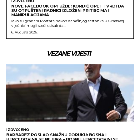
IZDVOJENO
NOVE FACEBOOK OPTUŽBE: KORDIĆ OPET TVRDI DA
SU OTPUŠTENI RADNICI IZLOŽENI PRITISCIMA I
MANIPULACIJAMA
Iako su građani Mostara nakon današnjeg sastanka u Gradskoj
vijećnici mogli steći utisak da...
6. Augusta 2026.
VEZANE VIJESTI
IZDVOJENO
BARBAREZ POSLAO SNAŽNU PORUKU: BOSNA I
HERCEGOVINA SE NE BIRA – BOSNI I HERCEGOVINI SE