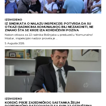
IZDVOJENO
IZ SINDIKATA O NALAZU INSPEKCIJE: POTVRDA DA SU
OTKAZI RADNICIMA KOMUNALNOG BILI NEZAKONITI, NE
ZNAMO ŠTA SE KRIJE IZA KORDIĆEVIH POZIVA
Nakon otkaza za 22 radnika Bošnjaka u preduzeću 'Komunalno'
Mostar, inspekcijski nadzor provela je ...
5. Augusta 2026.
IZDVOJENO
KORDIĆ: PRIJE ZAJEDNIČKOG SASTANKA ŽELIM
POJEDINAČNO RAZGOVARATI SA SVIH 22 OTPUŠTENA