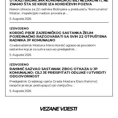
OTKAZI RADNICIMA KOMUNALNOG BILI NEZAKONITI, NE
ZNAMO ŠTA SE KRIJE IZA KORDIĆEVIH POZIVA
Nakon otkaza za 22 radnika Bošnjaka u preduzeću 'Komunalno'
Mostar, inspekcijski nadzor provela je ...
5. Augusta 2026.
IZDVOJENO
KORDIĆ: PRIJE ZAJEDNIČKOG SASTANKA ŽELIM
POJEDINAČNO RAZGOVARATI SA SVIH 22 OTPUŠTENA
RADNIKA JP KOMUNALNO
Gradonačelnik Mostara Mario Kordić oglasio se povodom
sastanka koji je za sutra sazvao predsjednik...
5. Augusta 2026.
IZDVOJENO
RAHIMIĆ SAZVAO SASTANAK ZBOG OTKAZA U JP
KOMUNALNO: CILJ JE PREISPITATI ODLUKE I UTVRDITI
ODGOVORNOST
Predsjednik Gradskog vijeća Grada Mostara Đani Rahimić
saopćio je da je, postupajući po zaključku...
5. Augusta 2026.
VEZANE VIJESTI