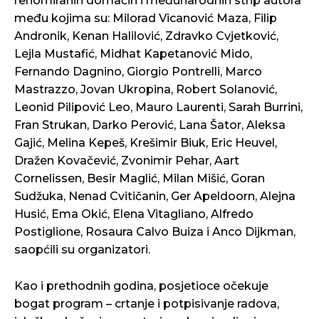
renomiranih domaćih i međunarodnih strip autora
među kojima su: Milorad Vicanović Maza, Filip
Andronik, Kenan Halilović, Zdravko Cvjetković,
Lejla Mustafić, Midhat Kapetanović Mido,
Fernando Dagnino, Giorgio Pontrelli, Marco
Mastrazzo, Jovan Ukropina, Robert Solanović,
Leonid Pilipović Leo, Mauro Laurenti, Sarah Burrini,
Fran Strukan, Darko Perović, Lana Šator, Aleksa
Gajić, Melina Kepeš, Krešimir Biuk, Eric Heuvel,
Dražen Kovačević, Zvonimir Pehar, Aart
Cornelissen, Besir Maglić, Milan Mišić, Goran
Sudžuka, Nenad Cvitičanin, Ger Apeldoorn, Alejna
Husić, Ema Okić, Elena Vitagliano, Alfredo
Postiglione, Rosaura Calvo Buiza i Anco Dijkman,
saopćili su organizatori.
Kao i prethodnih godina, posjetioce očekuje
bogat program – crtanje i potpisivanje radova,