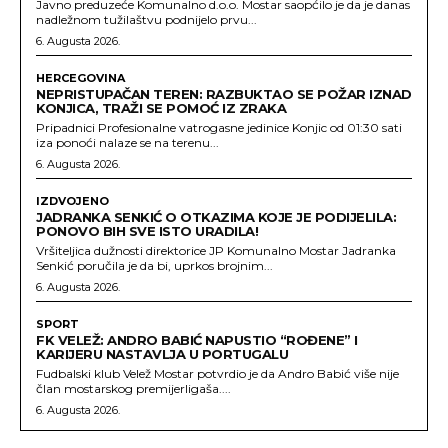
Javno preduzeće Komunalno d.o.o. Mostar saopćilo je da je danas
nadležnom tužilaštvu podnijelo prvu...
6. Augusta 2026.
HERCEGOVINA
NEPRISTUPAČAN TEREN: RAZBUKTAO SE POŽAR IZNAD
KONJICA, TRAŽI SE POMOĆ IZ ZRAKA
Pripadnici Profesionalne vatrogasne jedinice Konjic od 01:30 sati
iza ponoći nalaze se na terenu...
6. Augusta 2026.
IZDVOJENO
JADRANKA SENKIĆ O OTKAZIMA KOJE JE PODIJELILA:
PONOVO BIH SVE ISTO URADILA!
Vršiteljica dužnosti direktorice JP Komunalno Mostar Jadranka
Senkić poručila je da bi, uprkos brojnim...
6. Augusta 2026.
SPORT
FK VELEŽ: ANDRO BABIĆ NAPUSTIO “ROĐENE” I
KARIJERU NASTAVLJA U PORTUGALU
Fudbalski klub Velež Mostar potvrdio je da Andro Babić više nije
član mostarskog premijerligaša....
6. Augusta 2026.