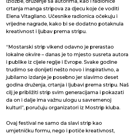
izložbe, druženje sa autorima, kao i radionice
crtanja manga stripova za djecu koje će voditi
Elena Vitagliano. Učesnike radionica očekuju i
vrijedne nagrade, kako bi se dodatno potaknula
kreativnost i ljubav prema stripu.
“Mostarski strip vikend odavno je prerastao
lokalne okvire – danas je to mjesto susreta autora
i publike iz cijele regije i Evrope. Svake godine
trudimo se donijeti nešto novo i inspirativno, a
jubilarno izdanje je posebno jer slavimo deset
godina druženja, crtanja i ljubavi prema stripu. Naš
cilj je približiti strip svim generacijama i pokazati
da on i dalje ima važnu ulogu u savremenoj
kulturi”, poručuju organizatori iz Mostrip kluba.
Ovaj festival ne samo da slavi strip kao
umjetničku formu, nego i potiče kreativnost,