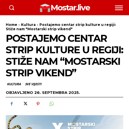
Mostar.live
Home
Kultura
Postajemo centar strip kulture u regiji:
Stiže nam "Mostarski strip vikend"
POSTAJEMO CENTAR
STRIP KULTURE U REGIJI:
STIŽE NAM “MOSTARSKI
STRIP VIKEND”
KULTURA
SVE VIJESTI
OBJAVLJENO
26. SEPTEMBRA 2025.