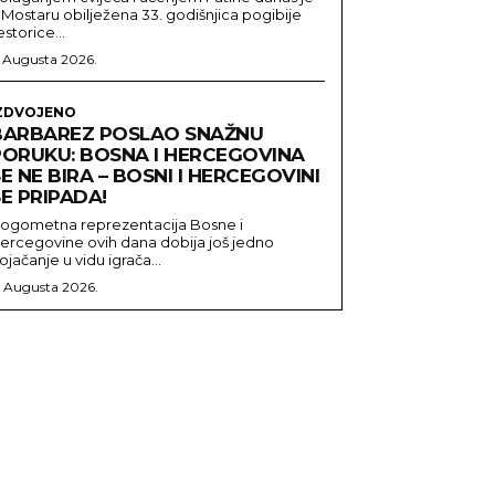
 Mostaru obilježena 33. godišnjica pogibije
estorice...
. Augusta 2026.
ZDVOJENO
BARBAREZ POSLAO SNAŽNU
PORUKU: BOSNA I HERCEGOVINA
E NE BIRA – BOSNI I HERCEGOVINI
E PRIPADA!
ogometna reprezentacija Bosne i
ercegovine ovih dana dobija još jedno
ojačanje u vidu igrača...
. Augusta 2026.