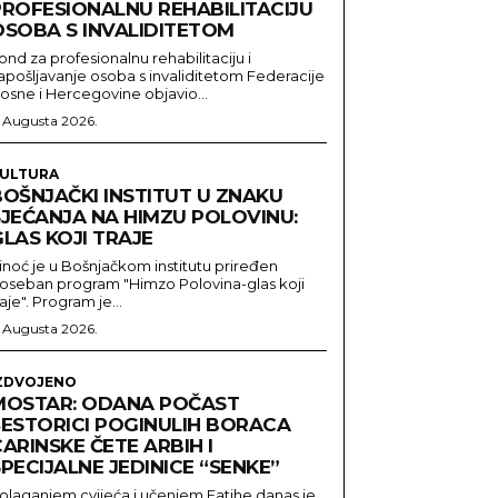
PROFESIONALNU REHABILITACIJU
OSOBA S INVALIDITETOM
ond za profesionalnu rehabilitaciju i
apošljavanje osoba s invaliditetom Federacije
osne i Hercegovine objavio...
. Augusta 2026.
ULTURA
BOŠNJAČKI INSTITUT U ZNAKU
SJEĆANJA NA HIMZU POLOVINU:
LAS KOJI TRAJE
inoć je u Bošnjačkom institutu priređen
oseban program "Himzo Polovina-glas koji
raje". Program je...
. Augusta 2026.
ZDVOJENO
MOSTAR: ODANA POČAST
ŠESTORICI POGINULIH BORACA
ARINSKE ČETE ARBIH I
PECIJALNE JEDINICE “SENKE”
olaganjem cvijeća i učenjem Fatihe danas je