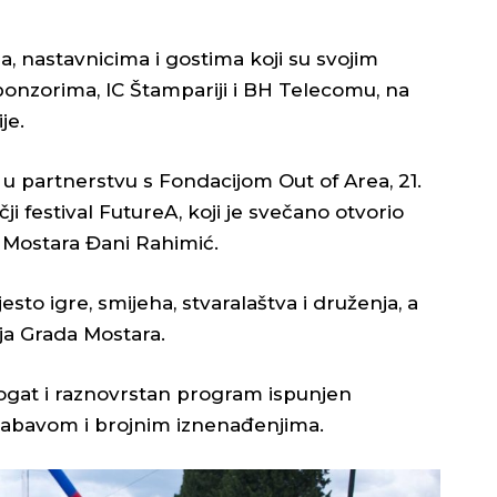
ma, nastavnicima i gostima koji su svojim
ponzorima, IC Štampariji i BH Telecomu, na
je.
i, u partnerstvu s Fondacijom Out of Area, 21.
ji festival FutureA, koji je svečano otvorio
 Mostara Đani Rahimić.
sto igre, smijeha, stvaralaštva i druženja, a
čja Grada Mostara.
bogat i raznovrstan program ispunjen
zabavom i brojnim iznenađenjima.