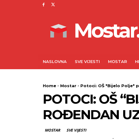
Mostar.
NASLOVNA
SVE VIJESTI
MOSTAR
H
Home
Mostar
Potoci: OŠ "Bijelo Polje" 
POTOCI: OŠ “B
ROĐENDAN UZ 
MOSTAR
SVE VIJESTI