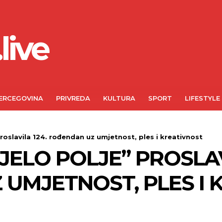
live
ERCEGOVINA
PRIVREDA
KULTURA
SPORT
LIFESTYLE
proslavila 124. rođendan uz umjetnost, ples i kreativnost
IJELO POLJE” PROSLAV
UMJETNOST, PLES I 