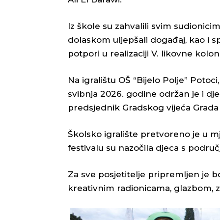
Iz škole su zahvalili svim sudionici
dolaskom uljepšali događaj, kao i s
potpori u realizaciji V. likovne koloni
Na igralištu OŠ “Bijelo Polje” Potoc
svibnja 2026. godine održan je i dječ
predsjednik Gradskog vijeća Grada
Školsko igralište pretvoreno je u mje
festivalu su nazočila djeca s podru
Za sve posjetitelje pripremljen je 
kreativnim radionicama, glazbom, 