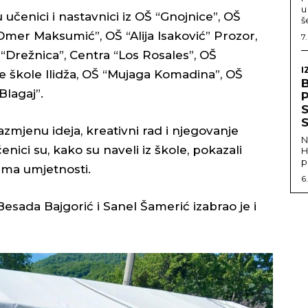
u
učenici i nastavnici iz OŠ “Gnojnice”, OŠ
š
“Omer Maksumić”, OŠ “Alija Isaković” Prozor,
7
 “Drežnica”, Centra “Los Rosales”, OŠ
I
e škole Ilidža, OŠ “Mujaga Komadina”, OŠ
Blagaj”.
S
S
 razmjenu ideja, kreativni rad i njegovanje
N
nici su, kako su naveli iz škole, pokazali
H
p
rema umjetnosti.
6
 Besada Bajgorić i Sanel Šamerić izabrao je i