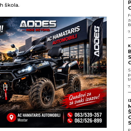
h škola.
F
z
B
7
K
G
S
p
t
7
I
C
S
P