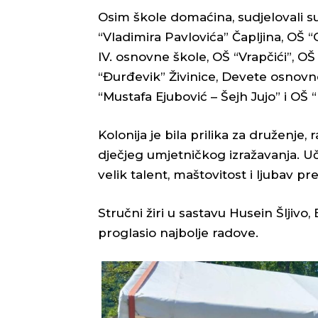
Osim škole domaćina, sudjelovali su 
“Vladimira Pavlovića” Čapljina, OŠ 
IV. osnovne škole, OŠ “Vrapčići”, OŠ
“Đurđevik” Živinice, Devete osnovn
“Mustafa Ejubović – Šejh Jujo” i OŠ “
Kolonija je bila prilika za druženje,
dječjeg umjetničkog izražavanja. Uče
velik talent, maštovitost i ljubav p
Stručni žiri u sastavu Husein Šljivo,
proglasio najbolje radove.