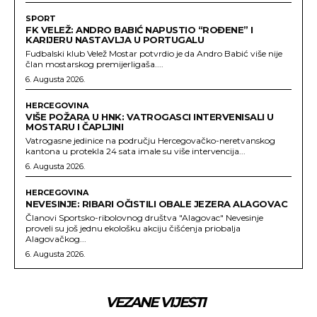
SPORT
FK VELEŽ: ANDRO BABIĆ NAPUSTIO “ROĐENE” I
KARIJERU NASTAVLJA U PORTUGALU
Fudbalski klub Velež Mostar potvrdio je da Andro Babić više nije
član mostarskog premijerligaša....
6. Augusta 2026.
HERCEGOVINA
VIŠE POŽARA U HNK: VATROGASCI INTERVENISALI U
MOSTARU I ČAPLJINI
Vatrogasne jedinice na području Hercegovačko-neretvanskog
kantona u protekla 24 sata imale su više intervencija...
6. Augusta 2026.
HERCEGOVINA
NEVESINJE: RIBARI OČISTILI OBALE JEZERA ALAGOVAC
Članovi Sportsko-ribolovnog društva "Alagovac" Nevesinje
proveli su još jednu ekološku akciju čišćenja priobalja
Alagovačkog...
6. Augusta 2026.
VEZANE VIJESTI