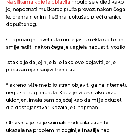
Na slikama koje je objavila
moglo se vidjeti kako
joj nepoznati muškarac pruža prevoz, nakon čega
je, prema njenim riječima, pokušao preći granicu
dopuštenog.
Chapman je navela da mu je jasno rekla da to ne
smije raditi, nakon čega je uspjela napustiti vozilo.
Istakla je da joj nije bilo lako ovo objaviti jer je
prikazan njen ranjivi trenutak.
“Iskreno, više me bilo strah objaviti ga na internetu
nego samog napada. Kada je video tako brzo
uklonjen, imala sam osjećaj kao da mi je oduzet
dio dostojanstva”, kazala je Chapman.
Objasnila je da je snimak podijelila kako bi
ukazala na problem mizoginije i nasilja nad