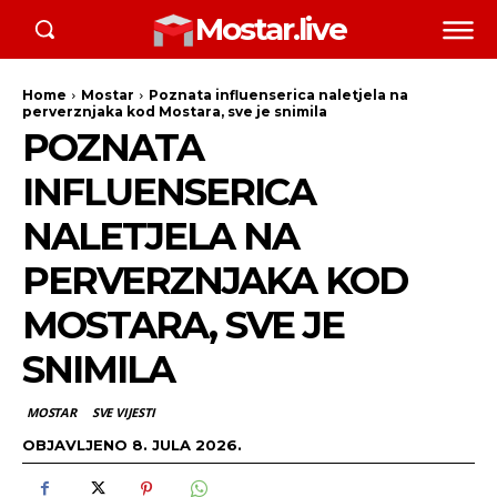
Mostar.live
Home
Mostar
Poznata influenserica naletjela na
perverznjaka kod Mostara, sve je snimila
POZNATA
INFLUENSERICA
NALETJELA NA
PERVERZNJAKA KOD
MOSTARA, SVE JE
SNIMILA
MOSTAR
SVE VIJESTI
OBJAVLJENO
8. JULA 2026.