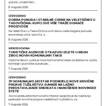
autore, umjetnike i...
8. Augusta 2026.
IZDVOJENO
DOBRA PONUDA I STABILNE CIJENE NA VELETRŽNICI U
TASOVČIĆIMA: KUPCI SVE VIŠE TRAŽE DOMAĆE
PROIZVODE
Na Veletržnici u Tasovčićima ovih dana vlada bogata ponuda
sezonskog voća i povrća, a...
8. Augusta 2026.
HERCEGOVINA
TURISTIČKE AGENCIJE OTKAZUJU IZLETE U NEUM
ZBOG NOVIH KOMUNALNIH TAKSI
Općina Neum uvela je nove komunalne takse za dostavna vozila,
kombije i putničke autobuse,...
7. Augusta 2026.
IZDVOJENO
JP KOMUNALNO MOSTAR PODNIJELO NOVE KRIVIČNE
PRIJAVE TUŽILAŠTVU: SUMNJE NA LAŽNO
PREDSTAVLJANJE SINDIKATA I NANOŠENJE IMOVINSKE
ŠTETE
Javno preduzeće Komunalno Mostar saopćilo je da nastavlja
podnositi krivične prijave nadležnom tužilaštvu za...
7. Augusta 2026.