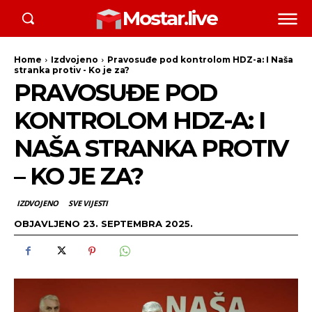
Mostar.live
Home
Izdvojeno
Pravosuđe pod kontrolom HDZ-a: I Naša
stranka protiv - Ko je za?
PRAVOSUĐE POD
KONTROLOM HDZ-A: I
NAŠA STRANKA PROTIV
– KO JE ZA?
IZDVOJENO
SVE VIJESTI
OBJAVLJENO
23. SEPTEMBRA 2025.