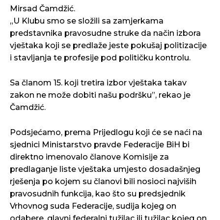
Mirsad Čamdžić.
„U Klubu smo se složili sa zamjerkama
predstavnika pravosudne struke da način izbora
vještaka koji se predlaže jeste pokušaj politizacije
i stavljanja te profesije pod političku kontrolu.
Sa članom 15. koji tretira izbor vještaka takav
zakon ne može dobiti našu podršku”, rekao je
Čamdžić.
Podsjećamo, prema Prijedlogu koji će se naći na
sjednici Ministarstvo pravde Federacije BiH bi
direktno imenovalo članove Komisije za
predlaganje liste vještaka umjesto dosadašnjeg
rješenja po kojem su članovi bili nosioci najviših
pravosudnih funkcija, kao što su predsjednik
Vrhovnog suda Federacije, sudija kojeg on
odabere, glavni federalni tužilac ili tužilac kojeg on