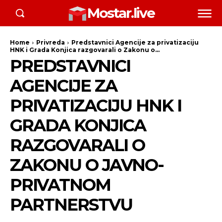
Mostar.live
Home
Privreda
Predstavnici Agencije za privatizaciju
HNK i Grada Konjica razgovarali o Zakonu o...
PREDSTAVNICI
AGENCIJE ZA
PRIVATIZACIJU HNK I
GRADA KONJICA
RAZGOVARALI O
ZAKONU O JAVNO-
PRIVATNOM
PARTNERSTVU