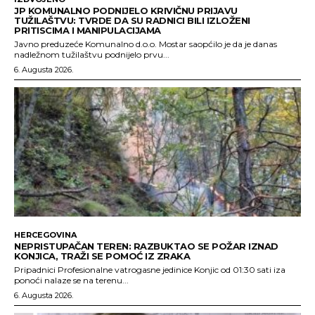
JP KOMUNALNO PODNIJELO KRIVIČNU PRIJAVU
TUŽILAŠTVU: TVRDE DA SU RADNICI BILI IZLOŽENI
PRITISCIMA I MANIPULACIJAMA
Javno preduzeće Komunalno d.o.o. Mostar saopćilo je da je danas
nadležnom tužilaštvu podnijelo prvu...
6. Augusta 2026.
HERCEGOVINA
NEPRISTUPAČAN TEREN: RAZBUKTAO SE POŽAR IZNAD
KONJICA, TRAŽI SE POMOĆ IZ ZRAKA
Pripadnici Profesionalne vatrogasne jedinice Konjic od 01:30 sati iza
ponoći nalaze se na terenu...
6. Augusta 2026.