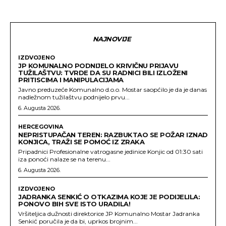
NAJNOVIJE
IZDVOJENO
JP KOMUNALNO PODNIJELO KRIVIČNU PRIJAVU
TUŽILAŠTVU: TVRDE DA SU RADNICI BILI IZLOŽENI
PRITISCIMA I MANIPULACIJAMA
Javno preduzeće Komunalno d.o.o. Mostar saopćilo je da je danas
nadležnom tužilaštvu podnijelo prvu...
6. Augusta 2026.
HERCEGOVINA
NEPRISTUPAČAN TEREN: RAZBUKTAO SE POŽAR IZNAD
KONJICA, TRAŽI SE POMOĆ IZ ZRAKA
Pripadnici Profesionalne vatrogasne jedinice Konjic od 01:30 sati
iza ponoći nalaze se na terenu...
6. Augusta 2026.
IZDVOJENO
JADRANKA SENKIĆ O OTKAZIMA KOJE JE PODIJELILA:
PONOVO BIH SVE ISTO URADILA!
Vršiteljica dužnosti direktorice JP Komunalno Mostar Jadranka
Senkić poručila je da bi, uprkos brojnim...