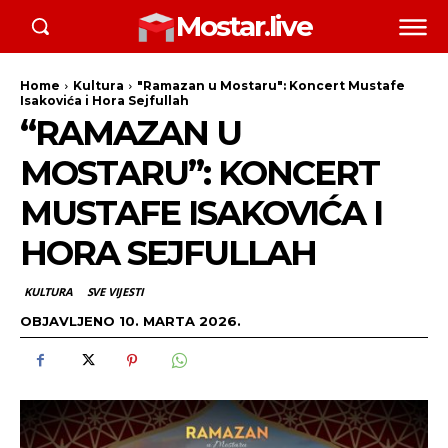
Mostar.live
Home
Kultura
"Ramazan u Mostaru": Koncert Mustafe
Isakovića i Hora Sejfullah
“RAMAZAN U
MOSTARU”: KONCERT
MUSTAFE ISAKOVIĆA I
HORA SEJFULLAH
KULTURA
SVE VIJESTI
OBJAVLJENO
10. MARTA 2026.