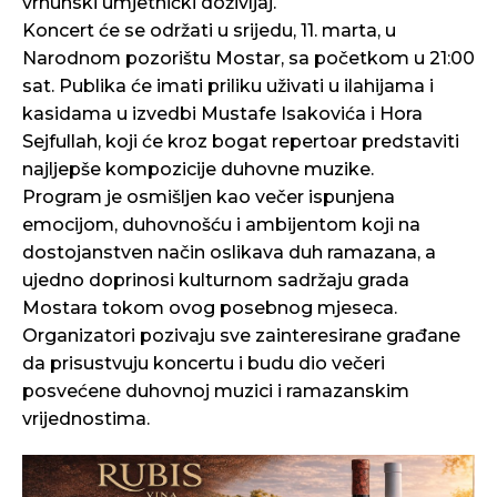
vrhunski umjetnički doživljaj.
Koncert će se održati u srijedu, 11. marta, u
Narodnom pozorištu Mostar, sa početkom u 21:00
sat. Publika će imati priliku uživati u ilahijama i
kasidama u izvedbi Mustafe Isakovića i Hora
Sejfullah, koji će kroz bogat repertoar predstaviti
najljepše kompozicije duhovne muzike.
Program je osmišljen kao večer ispunjena
emocijom, duhovnošću i ambijentom koji na
dostojanstven način oslikava duh ramazana, a
ujedno doprinosi kulturnom sadržaju grada
Mostara tokom ovog posebnog mjeseca.
Organizatori pozivaju sve zainteresirane građane
da prisustvuju koncertu i budu dio večeri
posvećene duhovnoj muzici i ramazanskim
vrijednostima.