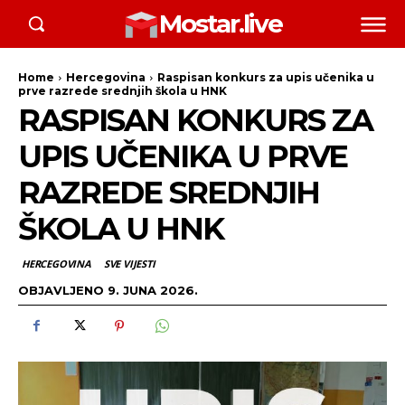
Mostar.live
Home
Hercegovina
Raspisan konkurs za upis učenika u
prve razrede srednjih škola u HNK
RASPISAN KONKURS ZA
UPIS UČENIKA U PRVE
RAZREDE SREDNJIH
ŠKOLA U HNK
HERCEGOVINA
SVE VIJESTI
OBJAVLJENO
9. JUNA 2026.