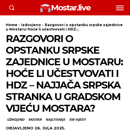
Mostar.live
Home
Izdvojeno
Razgovori o opstanku srpske zajednice
u Mostaru: Hoće li učestvovati i HDZ...
RAZGOVORI O
OPSTANKU SRPSKE
ZAJEDNICE U MOSTARU:
HOĆE LI UČESTVOVATI I
HDZ – NAJJAČA SRPSKA
STRANKA U GRADSKOM
VIJEĆU MOSTARA?
IZDVOJENO
MOSTAR
NAJCITANIJE
SVE VIJESTI
OBJAVLJENO
26. JULA 2025.