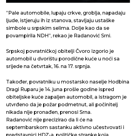
”Pale automobile, lupaju crkve, groblja, napadaju
ljude, istjeruju ih iz stanova, stavljaju ustaške
simbole u srpskim selima. Dolje kao da se
povampirila NDH”, rekao je Radanović Srni.
Srpskoj povratničkoj obitelji Čvoro izgorio je
automobil u dvorištu porodične kuće u noći sa
srijede na četvrtak, 16. na 17. srpnja.
Također, povratniku u mostarsko naselje Hodbina
Dragi Ruparu je 14. juna prošle godine ispred
obiteljske kuće zapaljen automobil, a istragom je
utvrđeno da je požar podmetnut, ali počinitelj
nikada nije pronađen, prenosi Srna.
Radanović nije precizirao da li će na
septembarskom sastanku aktivno učestvovati i
predstavnici HDZ-a, političke stranke koja