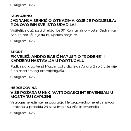
6. Augusta 2026.
IZDVOJENO
JADRANKA SENKIĆ O OTKAZIMA KOJE JE PODIJELILA:
PONOVO BIH SVE ISTO URADILA!
Vršiteljica dužnosti direktorice JP Komunalno Mostar Jadranka
Senkić poručila je da bi, uprkos brojnim...
6. Augusta 2026.
SPORT
FK VELEŽ: ANDRO BABIĆ NAPUSTIO “ROĐENE” I
KARIJERU NASTAVLJA U PORTUGALU
Fudbalski klub Velež Mostar potvrdio je da Andro Babić više nije
član mostarskog premijerligaša....
6. Augusta 2026.
HERCEGOVINA
VIŠE POŽARA U HNK: VATROGASCI INTERVENISALI U
MOSTARU I ČAPLJINI
Vatrogasne jedinice na području Hercegovačko-neretvanskog
kantona u protekla 24 sata imale su više intervencija...
6. Augusta 2026.