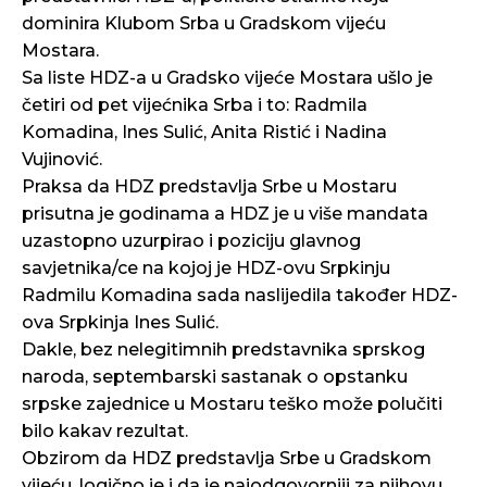
dominira Klubom Srba u Gradskom vijeću
Mostara.
Sa liste HDZ-a u Gradsko vijeće Mostara ušlo je
četiri od pet vijećnika Srba i to: Radmila
Komadina, Ines Sulić, Anita Ristić i Nadina
Vujinović.
Praksa da HDZ predstavlja Srbe u Mostaru
prisutna je godinama a HDZ je u više mandata
uzastopno uzurpirao i poziciju glavnog
savjetnika/ce na kojoj je HDZ-ovu Srpkinju
Radmilu Komadina sada naslijedila također HDZ-
ova Srpkinja Ines Sulić.
Dakle, bez nelegitimnih predstavnika sprskog
naroda, septembarski sastanak o opstanku
srpske zajednice u Mostaru teško može polučiti
bilo kakav rezultat.
Obzirom da HDZ predstavlja Srbe u Gradskom
vijeću, logično je i da je najodgovorniji za njihovu