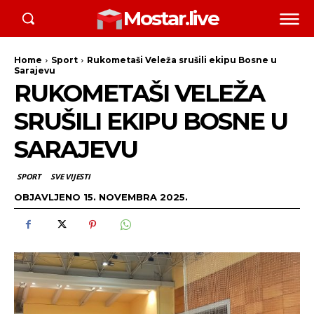
Mostar.live
Home
Sport
Rukometaši Veleža srušili ekipu Bosne u
Sarajevu
RUKOMETAŠI VELEŽA
SRUŠILI EKIPU BOSNE U
SARAJEVU
SPORT
SVE VIJESTI
OBJAVLJENO
15. NOVEMBRA 2025.