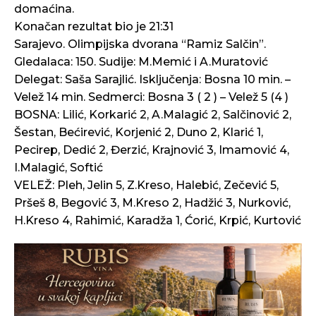
domaćina.
Konačan rezultat bio je 21:31
Sarajevo. Olimpijska dvorana “Ramiz Salčin”.
Gledalaca: 150. Sudije: M.Memić i A.Muratović
Delegat: Saša Sarajlić. Isključenja: Bosna 10 min. –
Velež 14 min. Sedmerci: Bosna 3 ( 2 ) – Velež 5 (4 )
BOSNA: Lilić, Korkarić 2, A.Malagić 2, Salčinović 2,
Šestan, Bećirević, Korjenić 2, Duno 2, Klarić 1,
Pecirep, Dedić 2, Đerzić, Krajnović 3, Imamović 4,
I.Malagić, Softić
VELEŽ: Pleh, Jelin 5, Z.Kreso, Halebić, Zečević 5,
Pršeš 8, Begović 3, M.Kreso 2, Hadžić 3, Nurković,
H.Kreso 4, Rahimić, Karadža 1, Ćorić, Krpić, Kurtović