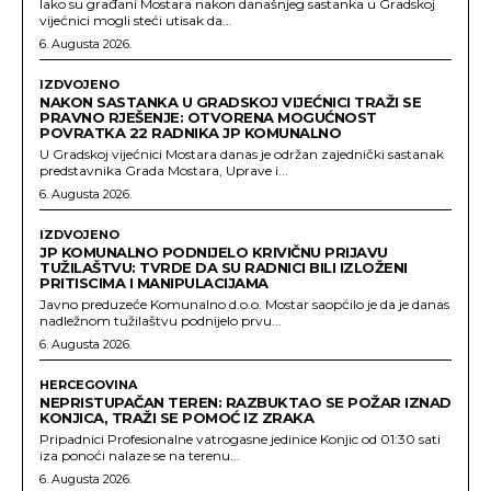
Iako su građani Mostara nakon današnjeg sastanka u Gradskoj
vijećnici mogli steći utisak da...
6. Augusta 2026.
IZDVOJENO
NAKON SASTANKA U GRADSKOJ VIJEĆNICI TRAŽI SE
PRAVNO RJEŠENJE: OTVORENA MOGUĆNOST
POVRATKA 22 RADNIKA JP KOMUNALNO
U Gradskoj vijećnici Mostara danas je održan zajednički sastanak
predstavnika Grada Mostara, Uprave i...
6. Augusta 2026.
IZDVOJENO
JP KOMUNALNO PODNIJELO KRIVIČNU PRIJAVU
TUŽILAŠTVU: TVRDE DA SU RADNICI BILI IZLOŽENI
PRITISCIMA I MANIPULACIJAMA
Javno preduzeće Komunalno d.o.o. Mostar saopćilo je da je danas
nadležnom tužilaštvu podnijelo prvu...
6. Augusta 2026.
HERCEGOVINA
NEPRISTUPAČAN TEREN: RAZBUKTAO SE POŽAR IZNAD
KONJICA, TRAŽI SE POMOĆ IZ ZRAKA
Pripadnici Profesionalne vatrogasne jedinice Konjic od 01:30 sati
iza ponoći nalaze se na terenu...
6. Augusta 2026.