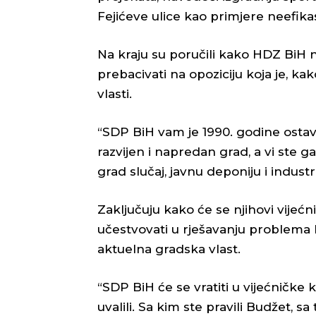
Fejićeve ulice kao primjere neefikas
Na kraju su poručili kako HDZ BiH
prebacivati na opoziciju koja je, k
vlasti.
“SDP BiH vam je 1990. godine ostavio 
razvijen i napredan grad, a vi ste g
grad slučaj, javnu deponiju i industr
Zaključuju kako će se njihovi vijećnic
učestvovati u rješavanju problema k
aktuelna gradska vlast.
“SDP BiH će se vratiti u vijećničke kl
uvalili. Sa kim ste pravili Budžet, sa