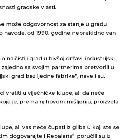
nosti gradske vlasti.
 ne može odgovornost za stanje u gradu
ako navode, od 1990. godine neprekidno van
najčistiji grad u bivšoj državi, industrijski
a zajedno sa svojim partnerima pretvorili u
ijski grad bez ijedne fabrike”, naveli su.
i vratiti u vijećničke klupe, ali da neće
oje je, prema njihovom mišljenju, proizvela
upe, ali vas neće čupati iz gliba u koji ste se
 tim dogovarajte i Rebalans”, poručili su iz