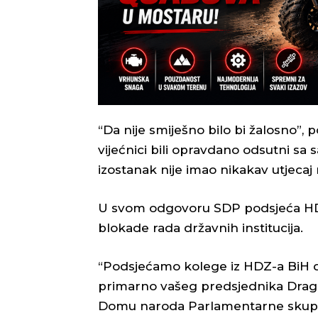
“Da nije smiješno bilo bi žalosno”, p
vijećnici bili opravdano odsutni sa
izostanak nije imao nikakav utjecaj
U svom odgovoru SDP podsjeća HDZ
blokade rada državnih institucija.
“Podsjećamo kolege iz HDZ-a BiH d
primarno vašeg predsjednika Draga
Domu naroda Parlamentarne skupš