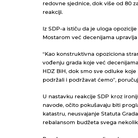
redovne sjednice, dok više od 80 z
reakciji.
Iz SDP-a ističu da je uloga opozicij
Mostarom već decenijama upravlja
“Kao konstruktivna opoziciona stra
vođenju grada koje već decenijama
HDZ BiH, dok smo sve odluke koje
podržali i podržavat ćemo”, poručuj
U nastavku reakcije SDP kroz ironi
navode, očito pokušavaju biti prog
katastru, neusvajanje Statuta Grad
rebalansom budžeta svega nekolik