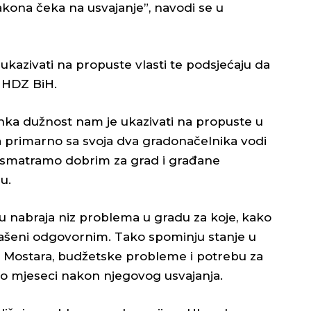
akona čeka na usvajanje”, navodi se u
e ukazivati na propuste vlasti te podsjećaju da
 HDZ BiH.
nka dužnost nam je ukazivati na propuste u
 primarno sa svoja dva gradonačelnika vodi
 smatramo dobrim za grad i građane
u.
ju nabraja niz problema u gradu za koje, kako
lašeni odgovornim. Tako spominju stanje u
a Mostara, budžetske probleme i potrebu za
o mjeseci nakon njegovog usvajanja.