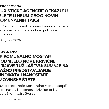
ERCEGOVINA
TURISTIČKE AGENCIJE OTKAZUJU
IZLETE U NEUM ZBOG NOVIH
KOMUNALNIH TAKSI
pćina Neum uvela je nove komunalne takse
a dostavna vozila, kombije i putničke
utobuse,...
. Augusta 2026.
ZDVOJENO
JP KOMUNALNO MOSTAR
PODNIJELO NOVE KRIVIČNE
PRIJAVE TUŽILAŠTVU: SUMNJE NA
LAŽNO PREDSTAVLJANJE
INDIKATA I NANOŠENJE
IMOVINSKE ŠTETE
avno preduzeće Komunalno Mostar saopćilo
e da nastavlja podnositi krivične prijave
adležnom tužilaštvu za...
. Augusta 2026.