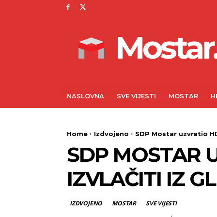
Mostar.
NASLOVNA
SVE VIJESTI
MOSTAR
H
Home
Izdvojeno
SDP Mostar uzvratio HDZ
SDP MOSTAR U
IZVLAČITI IZ G
IZDVOJENO
MOSTAR
SVE VIJESTI