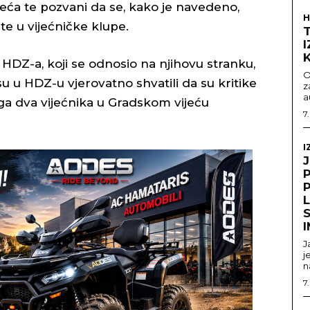
eća te pozvani da se, kako je navedeno,
H
te u vijećničke klupe.
HDZ-a, koji se odnosio na njihovu stranku,
O
u u HDZ-u vjerovatno shvatili da su kritike
z
a
ga dva vijećnika u Gradskom vijeću
7
I
S
J
j
n
7