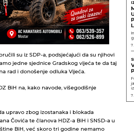
I
U
I
g
7
oručili su iz SDP-a, podsjećajući da su njihovi
S
 samo jedne sjednice Gradskog vijeća te da taj
P
 na rad i donošenje odluka Vijeća.
F
j
 BiH na, kako navode, višegodišnje
i
7
a upravo zbog izostanaka i blokada
na Čovića te članova HDZ-a BiH i SNSD-a u
tine BiH, već skoro tri godine nemamo