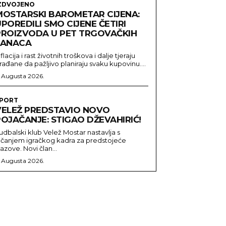
ZDVOJENO
MOSTARSKI BAROMETAR CIJENA:
POREDILI SMO CIJENE ČETIRI
PROIZVODA U PET TRGOVAČKIH
LANACA
nflacija i rast životnih troškova i dalje tjeraju
rađane da pažljivo planiraju svaku kupovinu....
. Augusta 2026.
PORT
VELEŽ PREDSTAVIO NOVO
OJAČANJE: STIGAO DŽEVAHIRIĆ!
udbalski klub Velež Mostar nastavlja s
ačanjem igračkog kadra za predstojeće
zazove. Novi član...
. Augusta 2026.