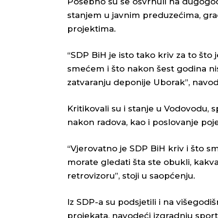
Posebno su se osvrnuli na dugogo
stanjem u javnim preduzećima, gra
projektima.
“SDP BiH je isto tako kriv za to š
smećem i što nakon šest godina n
zatvaranju deponije Uborak”, navod
Kritikovali su i stanje u Vodovodu, 
nakon radova, kao i poslovanje poj
“Vjerovatno je SDP BiH kriv i što s
morate gledati šta ste obukli, kakva
retrovizoru”, stoji u saopćenju.
Iz SDP-a su podsjetili i na višegodi
projekata, navodeći izgradnju sports