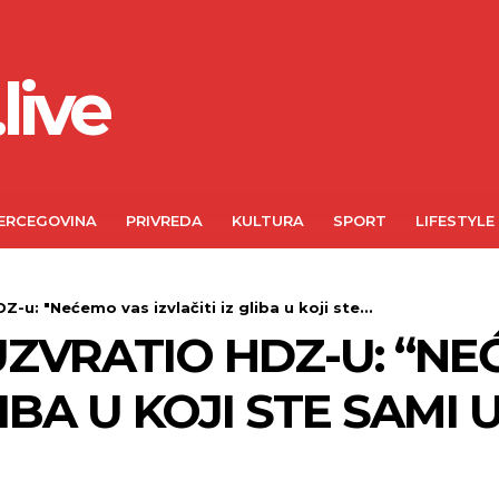
live
ERCEGOVINA
PRIVREDA
KULTURA
SPORT
LIFESTYLE
-u: "Nećemo vas izvlačiti iz gliba u koji ste...
ZVRATIO HDZ-U: “NE
LIBA U KOJI STE SAMI 