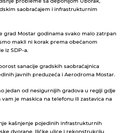
dišnje probleme sa deponijom Uborak,
dskim saobraćajem i infrastrukturnim
to je grad Mostar godinama svako malo zatrpan
ismo makli ni korak prema obećanom
e iz SDP-a.
sporost sanacije gradskih saobraćajnica
edinih javnih preduzeća i Aerodroma Mostar.
mo jedan od nesigurnijih gradova u regiji gdje
 vam je maskica na telefonu ili zastavica na
šnje kašnjenje pojedinih infrastrukturnih
ke dvorane, Ilićke ulice i rekonstrukciju