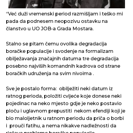
“Već duži vremenski period razmišljam i teško mi
pada da podnesem neopozivu ostavku na
članstvo u UO JOB-a Grada Mostara.
Stalno se pitam čemu ovolika degradacija
boračke populacije i svodenje na formalizam
obilježavanja značajnih datuma tre degradacija
posebno najviših komandnih kadrova od strane
boračkih udruženja na svim nivoima .
Sve je postalo forma: obilježiti neki datum iz
ratnog perioda, položiti cvijeće koje donese neki
pojedinac na neko mjesto gdje je neko postavio
ploču i uglavnom prepustiti nekom efendiji koji je
bio maloljetnik u ratnom periodu da priča o borbi
i prouči fatihu, a nema nikakve nadležnosti da