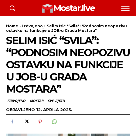
Mostar.live
Home
Izdvojeno
Selim Isić "Svila": "Podnosim neopozivu
ostavku na funkcije u JOB-u Grada Mostara"
SELIM ISIĆ “SVILA”:
“PODNOSIM NEOPOZIVU
OSTAVKU NA FUNKCIJE
U JOB-U GRADA
MOSTARA”
IZDVOJENO
MOSTAR
SVE VIJESTI
OBJAVLJENO
12. APRILA 2025.