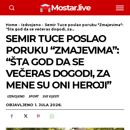
Mostar.live
Home
Izdvojeno
Semir Tuce poslao poruku "Zmajevima":
“Šta god da se večeras dogodi, za...
SEMIR TUCE POSLAO
PORUKU “ZMAJEVIMA”:
“ŠTA GOD DA SE
VEČERAS DOGODI, ZA
MENE SU ONI HEROJI”
IZDVOJENO
SPORT
SVE VIJESTI
OBJAVLJENO
1. JULA 2026.