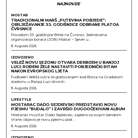
NAJNOVIJE
MOSTAR
TRADICIONALNI MARŠ „PUTEVIMA POBJEDE“:
OBILJEŽAVANJE 33. GODIŠNJICE ODBRANE PLATOA
ČVRSNICE
Povodom 33. godišnjice Bitke na Čvrsnici, Jedinstvena
organizacija boraca (JOB) Mostar – Sjever u...
8. Augusta 2026.
IZDVOJENO
VELEŽ NOVU SEZONU OTVARA DERBIJEM U BANJOJ
LUCI: ROĐENI ŽELE NASTAVITI POBJEDNIČKI RITAM
NAKON EVROPSKOG LJETA
Fudbaleri Veleža sutra će gostovanjem kod Borca na Gradskom
stadionu u Banjoj Luci otvoriti...
8. Augusta 2026.
LIFESTYLE
MOSTARAC DADO SEJDIEVSKI PREDSTAVIO NOVU
PJESMU “BUDALO” I ZAVRŠIO DUGOOČEKIVANI ALBUM
Mostarski muzičar Dado Sejdievski, zajedno sa svojim bendom
Vrane, objavio je novu pjesmu pod...
8. Augusta 2026.
IZDVOJENO