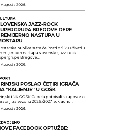
. Augusta 2026.
ULTURA
SLOVENSKA JAZZ-ROCK
SUPERGRUPA BREGOVE DERE
PREMIJERNO NASTUPA U
MOSTARU
ostarska publika sutra će imati priliku uživati u
remijernom nastupu slovenske jazz-rock
upergrupe Bregove...
. Augusta 2026.
PORT
RINJSKI POSLAO ČETIRI IGRAČA
NA “KALJENJE” U GOŠK
rinjski i NK GOŠK Gabela potpisali su ugovor o
aradnji za sezonu 2026./2027. sukladno...
. Augusta 2026.
ZDVOJENO
NOVE FACEBOOK OPTUŽBE: