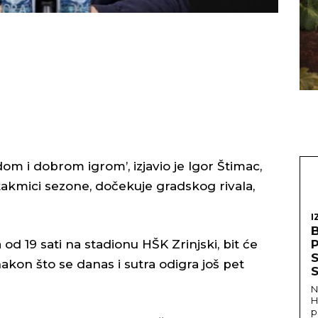
edom i dobrom igrom’, izjavio je Igor Štimac,
 utakmici sezone, dočekuje gradskog rivala,
I
od 19 sati na stadionu HŠK Zrinjski, bit će
S
kon što se danas i sutra odigra još pet
S
N
H
p