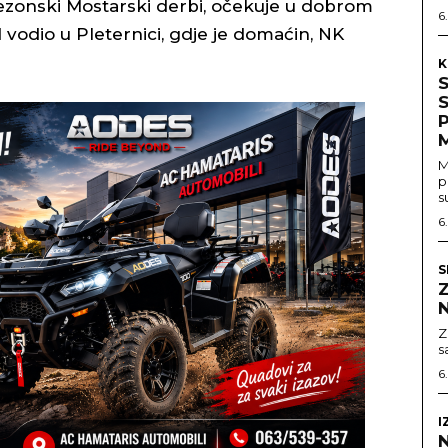
sezonski Mostarski derbi, očekuje u dobrom
6
vodio u Pleternici, gdje je domaćin, NK
K
M
p
s
6
S
Z
Z
s
6
I