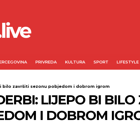
live
ERCEGOVINA
PRIVREDA
KULTURA
SPORT
LIFESTYLE
bi bilo završiti sezonu pobjedom i dobrom igrom
ERBI: LIJEPO BI BILO
EDOM I DOBROM IGR