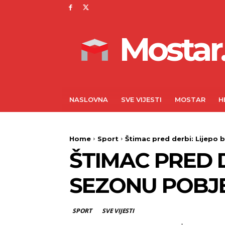
Mostar.
NASLOVNA
SVE VIJESTI
MOSTAR
H
Home
Sport
Štimac pred derbi: Lijepo 
ŠTIMAC PRED D
SEZONU POBJ
SPORT
SVE VIJESTI