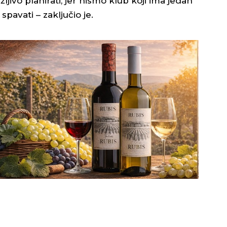
žljivo planirati, jer nismo klub koji ima jedan
avati – zaključio je.