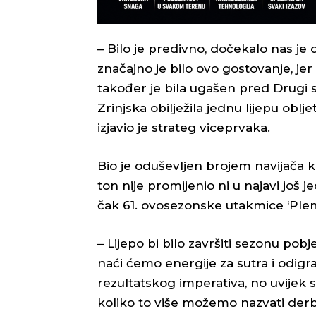
– Bilo je predivno, dočekalo nas j
značajno je bilo ovo gostovanje, jer 
također je bila ugašen pred Drugi s
Zrinjska obilježila jednu lijepu oblj
izjavio je strateg viceprvaka.
Bio je oduševljen brojem navijača ko
ton nije promijenio ni u najavi još
čak 61. ovosezonske utakmice ‘Plem
– Lijepo bi bilo završiti sezonu po
naći ćemo energije za sutra i odigr
rezultatskog imperativa, no uvijek
koliko to više možemo nazvati derbi