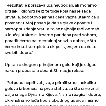
“Rezultat je poražavajući, neugodan, ali moramo
biti jaki i dignuti se iz te tuge koja nas je sada
uhvatila, pogotovo jer nas čeka važna utakmica u
prvenstvu. Moj posao je da se glave oporave i
samopouzdanje vrati, a to se najbolje radi odmah
u idućoj utakmici. Imamo par dana pred sobom,
poradit ćemo na mentalnoj snazi, a dobro je što
ćemo imati kompletnu ekipu i vjerujem da će to
sve biti dobro.”
Upitan o drugom primljenom golu, koji je stigao
nakon propusta u obrani, Štimac je rekao:
“Potpuno neprihvatljivo, a primili smo i nekoliko
golova iz kornera na prvu stativu, za što smo znali
da je snaga Dynamo Kijeva. Nismo reagirali dobro,
okrenuli smo leđa kod slobodnog udarca i nismo