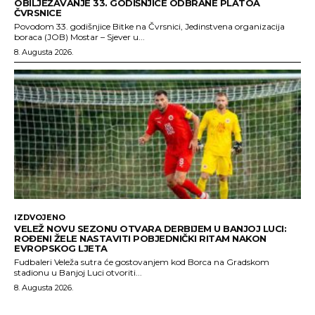
OBILJEŽAVANJE 33. GODIŠNJICE ODBRANE PLATOA
ČVRSNICE
Povodom 33. godišnjice Bitke na Čvrsnici, Jedinstvena organizacija
boraca (JOB) Mostar – Sjever u...
8. Augusta 2026.
IZDVOJENO
VELEŽ NOVU SEZONU OTVARA DERBIJEM U BANJOJ LUCI:
ROĐENI ŽELE NASTAVITI POBJEDNIČKI RITAM NAKON
EVROPSKOG LJETA
Fudbaleri Veleža sutra će gostovanjem kod Borca na Gradskom
stadionu u Banjoj Luci otvoriti...
8. Augusta 2026.