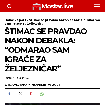
Mostar.live
Home
Sport
Štimac se pravdao nakon debakla: "Odmarao
sam igrače za Željezničar"
ŠTIMAC SE PRAVDAO
NAKON DEBAKLA:
“ODMARAO SAM
IGRAČE ZA
ŽELJEZNIČAR”
SPORT
SVE VIJESTI
OBJAVLJENO
7. NOVEMBRA 2025.