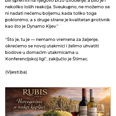
bili spremni na njegovo brzo izvođenje, a bilo je i
nekoliko loših reakcija. Sveukupno, ne možemo se
ni nadati nečemu boljemu, kada toliko toga
poklonimo, a s druge strane je kvalitetan protivnik
kao što je Dynamo Kijev.”
“Što je, tu je — nemamo vremena za žaljenje,
okrećemo se novoj utakmici i želimo uhvatiti
bodove u domaćim utakmicama u
Konferencijskoj ligi”, zaključio je Štimac.
(Vijesti.ba)