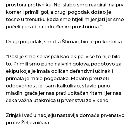
prostora protivniku. No, slabo smo reagirali na prvi
korner i primili gol, a drugi pogodak došao je
točno u trenutku kada smo htjeli mijenjati jer smo
počeli pucati na određenim prostorima.”
Drugi pogodak, smatra Štimac, bio je prekretnica.
“Poslije smo se raspali kao ekipa, više to nije bilo
to. Primili smo puno naivnih golova, pogotovo za
ekipu koja je imala odličan defenzivni učinak i
primala je malo pogodaka. Moram preuzeti
odgovornost jer sam kalkulirao, stavio puno
mladih igrača jer nas prati ubitačan ritam i jer nas
čeka važna utakmica u prvenstvu za vikend.”
Zrinjski već u nedjelju nastavlja domaće prvenstvo
protiv Željezničara.