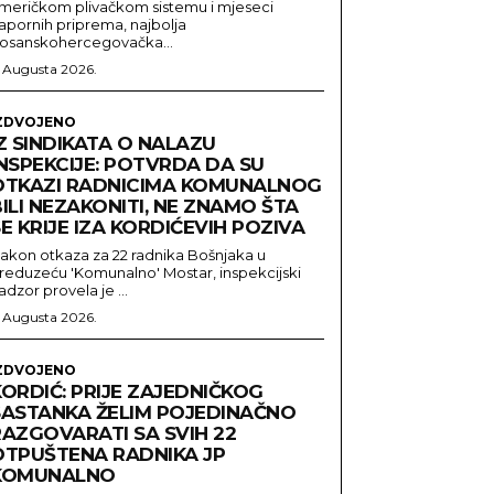
meričkom plivačkom sistemu i mjeseci
apornih priprema, najbolja
osanskohercegovačka...
. Augusta 2026.
ZDVOJENO
Z SINDIKATA O NALAZU
NSPEKCIJE: POTVRDA DA SU
OTKAZI RADNICIMA KOMUNALNOG
ILI NEZAKONITI, NE ZNAMO ŠTA
E KRIJE IZA KORDIĆEVIH POZIVA
akon otkaza za 22 radnika Bošnjaka u
reduzeću 'Komunalno' Mostar, inspekcijski
adzor provela je ...
. Augusta 2026.
ZDVOJENO
ORDIĆ: PRIJE ZAJEDNIČKOG
SASTANKA ŽELIM POJEDINAČNO
RAZGOVARATI SA SVIH 22
OTPUŠTENA RADNIKA JP
KOMUNALNO