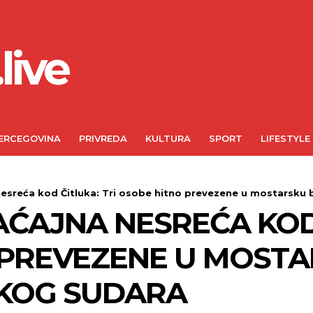
live
ERCEGOVINA
PRIVREDA
KULTURA
SPORT
LIFESTYLE
esreća kod Čitluka: Tri osobe hitno prevezene u mostarsku bo
ĆAJNA NESREĆA KOD 
 PREVEZENE U MOSTA
KOG SUDARA