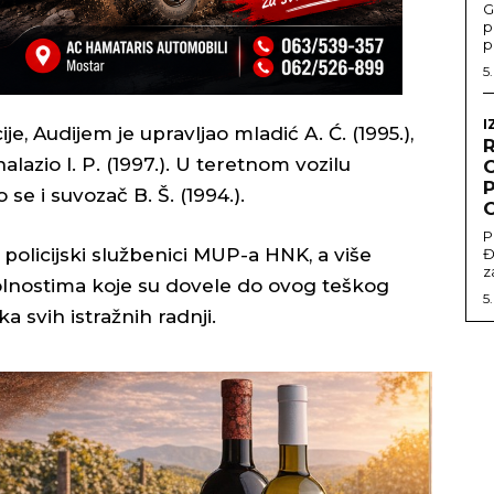
G
p
p
5
I
, Audijem je upravljao mladić A. Ć. (1995.),
azio I. P. (1997.). U teretnom vozilu
O
P
e i suvozač B. Š. (1994.).
P
 policijski službenici MUP-a HNK, a više
Đ
z
olnostima koje su dovele do ovog teškog
5
 svih istražnih radnji.