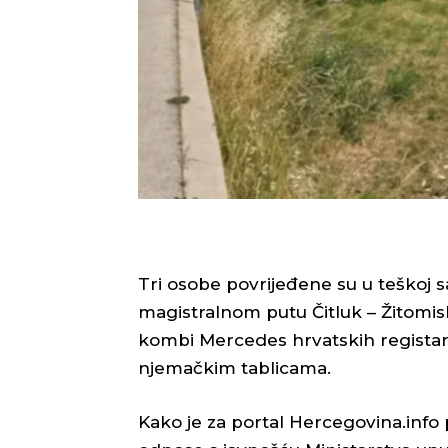
Tri osobe povrijeđene su u teškoj s
magistralnom putu Čitluk – Žitomisli
kombi Mercedes hrvatskih registars
njemačkim tablicama.
Kako je za portal Hercegovina.info p