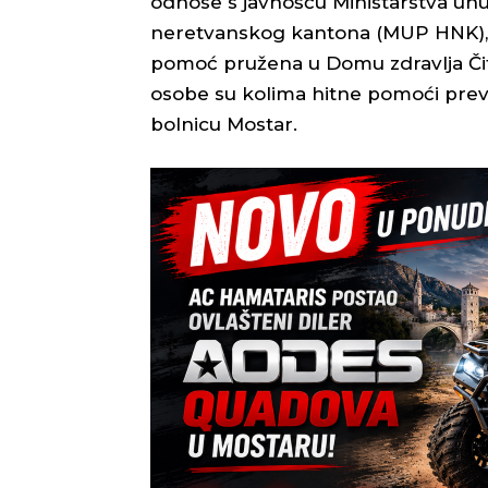
odnose s javnošću Ministarstva un
neretvanskog kantona (MUP HNK),
pomoć pružena u Domu zdravlja Čitl
osobe su kolima hitne pomoći preve
bolnicu Mostar.