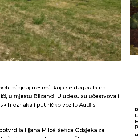
aobraćajnoj nesreći koja se dogodila na
ći, u mjestu Blizanci. U udesu su učestvovali
kih oznaka i putničko vozilo Audi s
I
otvrdila Ilijana Miloš, šefica Odsjeka za
N