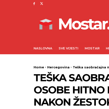
Mostar.
NASLOVNA
SVE VIJESTI
MOSTAR
H
Home
Hercegovina
Teška saobraćajna n
TEŠKA SAOBRA
OSOBE HITNO
NAKON ŽESTO