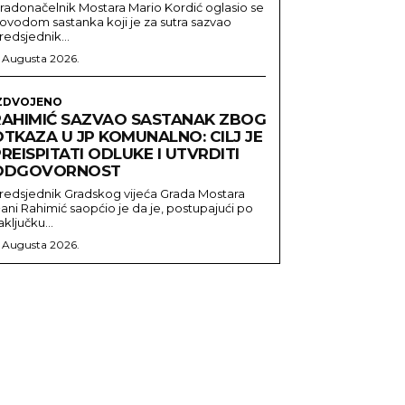
radonačelnik Mostara Mario Kordić oglasio se
ovodom sastanka koji je za sutra sazvao
redsjednik...
. Augusta 2026.
ZDVOJENO
RAHIMIĆ SAZVAO SASTANAK ZBOG
TKAZA U JP KOMUNALNO: CILJ JE
REISPITATI ODLUKE I UTVRDITI
ODGOVORNOST
redsjednik Gradskog vijeća Grada Mostara
ani Rahimić saopćio je da je, postupajući po
aključku...
. Augusta 2026.