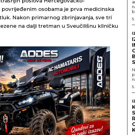
utrašnjih poslova Hercegovačko-
a
n
 povrijeđenim osobama je prva medicinska
b
uk. Nakon primarnog zbrinjavanja, sve tri
5
zene na dalji tretman u Sveučilišnu kliničku
I
I
I
B
S
N
p
n
5
I
K