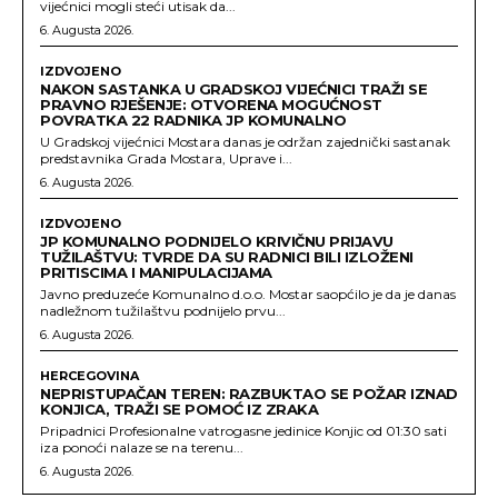
vijećnici mogli steći utisak da...
6. Augusta 2026.
IZDVOJENO
NAKON SASTANKA U GRADSKOJ VIJEĆNICI TRAŽI SE
PRAVNO RJEŠENJE: OTVORENA MOGUĆNOST
POVRATKA 22 RADNIKA JP KOMUNALNO
U Gradskoj vijećnici Mostara danas je održan zajednički sastanak
predstavnika Grada Mostara, Uprave i...
6. Augusta 2026.
IZDVOJENO
JP KOMUNALNO PODNIJELO KRIVIČNU PRIJAVU
TUŽILAŠTVU: TVRDE DA SU RADNICI BILI IZLOŽENI
PRITISCIMA I MANIPULACIJAMA
Javno preduzeće Komunalno d.o.o. Mostar saopćilo je da je danas
nadležnom tužilaštvu podnijelo prvu...
6. Augusta 2026.
HERCEGOVINA
NEPRISTUPAČAN TEREN: RAZBUKTAO SE POŽAR IZNAD
KONJICA, TRAŽI SE POMOĆ IZ ZRAKA
Pripadnici Profesionalne vatrogasne jedinice Konjic od 01:30 sati
iza ponoći nalaze se na terenu...
6. Augusta 2026.