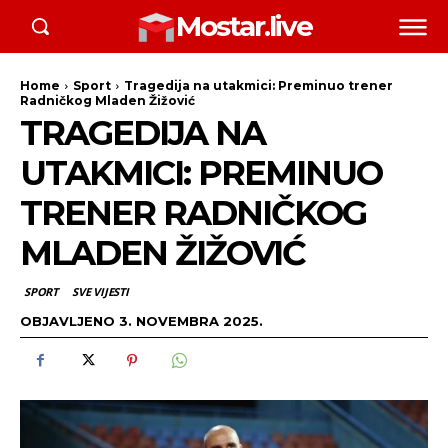
Mostar.live
Home
Sport
Tragedija na utakmici: Preminuo trener
Radničkog Mladen Žižović
TRAGEDIJA NA
UTAKMICI: PREMINUO
TRENER RADNIČKOG
MLADEN ŽIŽOVIĆ
SPORT
SVE VIJESTI
OBJAVLJENO
3. NOVEMBRA 2025.