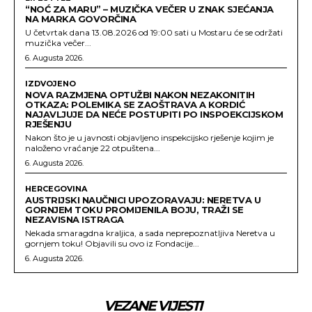
“NOĆ ZA MARU” – MUZIČKA VEČER U ZNAK SJEĆANJA
NA MARKA GOVORČINA
U četvrtak dana 13.08.2026 od 19:00 sati u Mostaru će se održati
muzička večer...
6. Augusta 2026.
IZDVOJENO
NOVA RAZMJENA OPTUŽBI NAKON NEZAKONITIH
OTKAZA: POLEMIKA SE ZAOŠTRAVA A KORDIĆ
NAJAVLJUJE DA NEĆE POSTUPITI PO INSPOEKCIJSKOM
RJEŠENJU
Nakon što je u javnosti objavljeno inspekcijsko rješenje kojim je
naloženo vraćanje 22 otpuštena...
6. Augusta 2026.
HERCEGOVINA
AUSTRIJSKI NAUČNICI UPOZORAVAJU: NERETVA U
GORNJEM TOKU PROMIJENILA BOJU, TRAŽI SE
NEZAVISNA ISTRAGA
Nekada smaragdna kraljica, a sada neprepoznatljiva Neretva u
gornjem toku! Objavili su ovo iz Fondacije...
6. Augusta 2026.
VEZANE VIJESTI