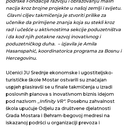
podrške Fondacije razvoju i obrazovanju malih
nacija kroz brojne projekte u našoj zemlji i svijetu.
Glavni ciljev takmičenja je stvoriti prilike za
učenike da primijene znanja koja su stekli kroz
rad i učešće u aktivnostima sekcije poduzetništva
i da kod njih potakne razvoj inovativnog i
poduzetničkog duha. – izjavila je Amila
Hasanspahić, koordinatorica programa za Bosnu i
Hercegovinu.
Učenici JU Srednje ekonomske i ugostiteljsko-
turističke škole Mostar ostvarili su značajan
uspjeh plasiravši se u finale takmičenja u izradi
poslovnih planova s inovativnom biznis idejom
pod nazivom „
Infinity VR“
. Posebnu zahvalnost
škola upućuje Odjelu za društvene djelatnosti
Grada Mostara i Behram-begovoj medresi na
iskazanoj podršci u organizaciji prevoza i