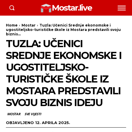
Mostar.live
Home
Mostar
Tuzla: Učenici Srednje ekonomske i
ugostiteljsko-turističke škole iz Mostara predstavili svoju
biznis...
TUZLA: UČENICI
SREDNJE EKONOMSKE I
UGOSTITELJSKO-
TURISTIČKE ŠKOLE IZ
MOSTARA PREDSTAVILI
SVOJU BIZNIS IDEJU
MOSTAR
SVE VIJESTI
OBJAVLJENO
12. APRILA 2025.