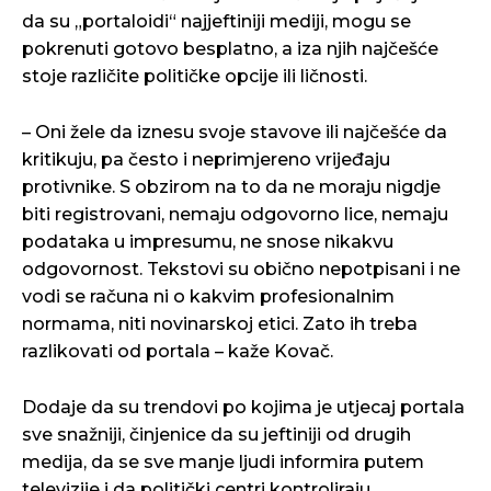
da su „portaloidi“ najjeftiniji mediji, mogu se
pokrenuti gotovo besplatno, a iza njih najčešće
stoje različite političke opcije ili ličnosti.
– Oni žele da iznesu svoje stavove ili najčešće da
kritikuju, pa često i neprimjereno vrijeđaju
protivnike. S obzirom na to da ne moraju nigdje
biti registrovani, nemaju odgovorno lice, nemaju
podataka u impresumu, ne snose nikakvu
odgovornost. Tekstovi su obično nepotpisani i ne
vodi se računa ni o kakvim profesionalnim
normama, niti novinarskoj etici. Zato ih treba
razlikovati od portala – kaže Kovač.
Dodaje da su trendovi po kojima je utjecaj portala
sve snažniji, činjenice da su jeftiniji od drugih
medija, da se sve manje ljudi informira putem
televizije i da politički centri kontroliraju