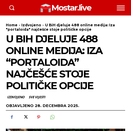
Mostar.live
Home
Izdvojeno
U BiH djeluje 488 online medija: Iza
"portaloida" najčešće stoje političke opcije
U BIH DJELUJE 488
ONLINE MEDIJA: IZA
“PORTALOIDA”
NAJČEŠĆE STOJE
POLITIČKE OPCIJE
IZDVOJENO
SVE VIJESTI
OBJAVLJENO
28. DECEMBRA 2025.