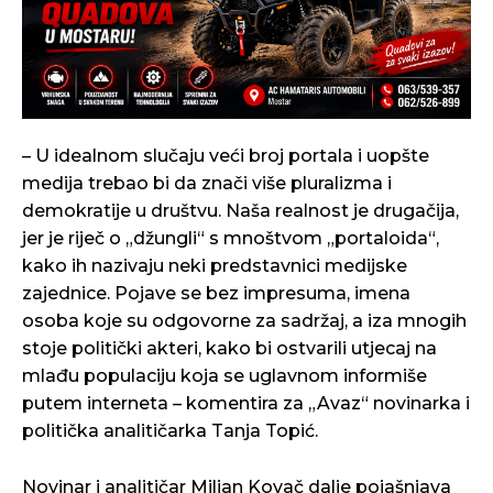
– U idealnom slučaju veći broj portala i uopšte
medija trebao bi da znači više pluralizma i
demokratije u društvu. Naša realnost je drugačija,
jer je riječ o „džungli“ s mnoštvom „portaloida“,
kako ih nazivaju neki predstavnici medijske
zajednice. Pojave se bez impresuma, imena
osoba koje su odgovorne za sadržaj, a iza mnogih
stoje politički akteri, kako bi ostvarili utjecaj na
mlađu populaciju koja se uglavnom informiše
putem interneta – komentira za „Avaz“ novinarka i
politička analitičarka Tanja Topić.
Novinar i analitičar Miljan Kovač dalje pojašnjava