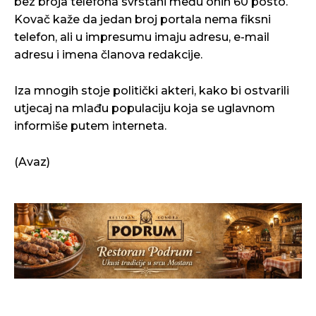
bez broja telefona svrstani među onih 60 posto.
Kovač kaže da jedan broj portala nema fiksni
telefon, ali u impresumu imaju adresu, e-mail
adresu i imena članova redakcije.
Iza mnogih stoje politički akteri, kako bi ostvarili
utjecaj na mlađu populaciju koja se uglavnom
informiše putem interneta.
(Avaz)