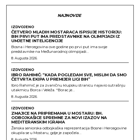
NAJNOVIJE
IZDVOJENO
ČETVERO MLADIH MOSTARACA ISPISUJE HISTORIJU:
BIH PRVI PUT IMA PREDSTAVNIKE NA OLIMPIJADI IZ
UMJETNE INTELIGENCIJE
Bosna i Hercegovina ove godine po prvi put ima svoje
predstavnike na Međunarodnoj olimpijadi...
8. Augusta 2026.
IZDVOJENO
IBRO RAHIMIĆ: “KADA POGLEDAM SVE, MISLIM DA SMO
ČETVRTA EKIPA U PREMIJER LIGI BIH”
Ibro Rahimić je za zvaničnu klupsku stranicu najavio sutrašnju
utakmicu Borca i Veleža. “Borac je...
8. Augusta 2026.
IZDVOJENO
ZMAJICE NA PRIPREMAMA U MOSTARU: BH.
ODBOJKAŠICE SPREMNE ZA NOVI IZAZOV NA
MEDITERANSKIM IGRAMA
Ženska seniorska odbojkaška reprezentacija Bosne i Hercegovine
okupila se u Mostaru, gdje je započela...
8. Augusta 2026.