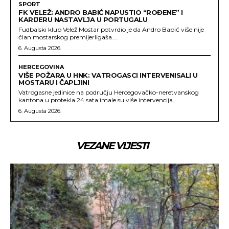
SPORT
FK VELEŽ: ANDRO BABIĆ NAPUSTIO “ROĐENE” I
KARIJERU NASTAVLJA U PORTUGALU
Fudbalski klub Velež Mostar potvrdio je da Andro Babić više nije
član mostarskog premijerligaša....
6. Augusta 2026.
HERCEGOVINA
VIŠE POŽARA U HNK: VATROGASCI INTERVENISALI U
MOSTARU I ČAPLJINI
Vatrogasne jedinice na području Hercegovačko-neretvanskog
kantona u protekla 24 sata imale su više intervencija...
6. Augusta 2026.
VEZANE VIJESTI