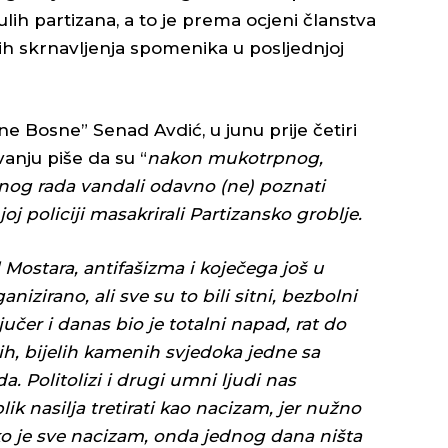
ih partizana, a to je prema ocjeni članstva
 skrnavljenja spomenika u posljednjoj
e Bosne” Senad Avdić, u junu prije četiri
nju piše da su “
nakon mukotrpnog,
čnog rada vandali odavno (ne) poznati
j policiji masakrirali Partizansko groblje.
 Mostara, antifašizma i koječega još u
nizirano, ali sve su to bili sitni, bezbolni
 jučer i danas bio je totalni napad, rat do
ih, bijelih kamenih svjedoka jedne sa
 Politolizi i drugi umni ljudi nas
k nasilja tretirati kao nacizam, jer nužno
ko je sve nacizam, onda jednog dana ništa