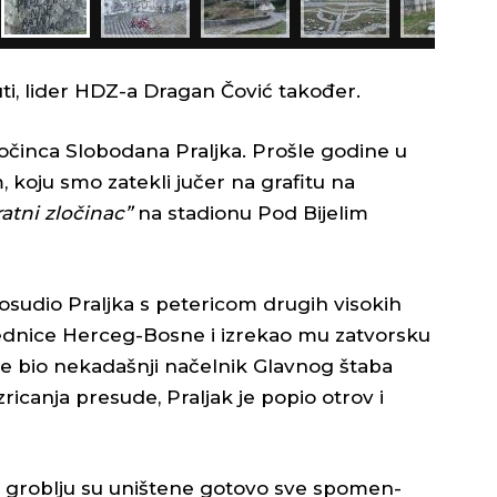
ti, lider HDZ-a Dragan Čović također.
zločinca Slobodana Praljka. Prošle godine u
koju smo zatekli jučer na grafitu na
ratni zločinac”
na stadionu Pod Bijelim
osudio Praljka s petericom drugih visokih
ednice Herceg-Bosne i izrekao mu zatvorsku
 je bio nekadašnji načelnik Glavnog štaba
icanja presude, Praljak je popio otrov i
m groblju su uništene gotovo sve spomen-