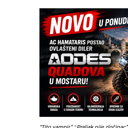
“Tito vampir”
, “
Praljak nije zločinac”