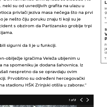
… neki su od uvredljivih grafita na ulazu u
I
ioca privlači jeziva masa nečega što na prvi
g
7
no je nešto čiju poruku znaju ti koji su je
i incident s obzirom da Partizansko groblje trpi
S
cijama.
P
F
i sigurni da li je u funkciji.
j
i
n-obilježje igračima Veleža ubijenim u
7
ga na spomeniku je dodana šahovnica. Iz
šali nespretno da se opravdaju ovim
aciji. Prvobitno su određeni hercegovački
 na stadionu HŠK Zrinjski otišla u zaborav.”
1
of 8