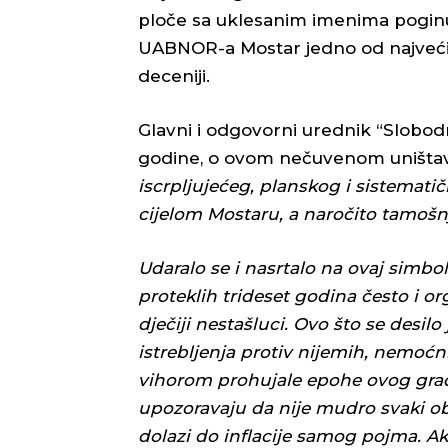
ploče sa uklesanim imenima poginul
UABNOR-a Mostar jedno od najvećih
deceniji.
Glavni i odgovorni urednik “Slobodn
godine, o ovom nečuvenom uništava
iscrpljujećeg, planskog i sistemati
cijelom Mostaru, a naročito tamošnjo
Udaralo se i nasrtalo na ovaj simbol
proteklih trideset godina često i orga
dječiji nestašluci. Ovo što se desilo
istrebljenja protiv nijemih, nemoćn
vihorom prohujale epohe ovog grada.
upozoravaju da nije mudro svaki obli
dolazi do inflacije samog pojma. A