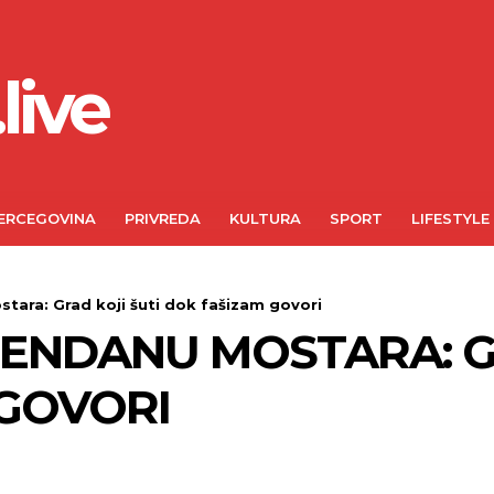
live
ERCEGOVINA
PRIVREDA
KULTURA
SPORT
LIFESTYLE
tara: Grad koji šuti dok fašizam govori
ENDANU MOSTARA: GR
GOVORI