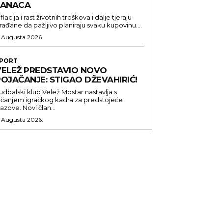
LANACA
nflacija i rast životnih troškova i dalje tjeraju
rađane da pažljivo planiraju svaku kupovinu....
. Augusta 2026.
PORT
VELEŽ PREDSTAVIO NOVO
OJAČANJE: STIGAO DŽEVAHIRIĆ!
udbalski klub Velež Mostar nastavlja s
ačanjem igračkog kadra za predstojeće
zazove. Novi član...
. Augusta 2026.