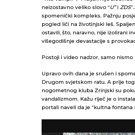
neizostavno veliko slovo “
U”
i
ZDS
”
spomenički kompleks. Pažnju posjet
pogled liči na životinjski leš. Spalje
ostavili, što, naravno, nije izoliran
višegodišnje devastacije s provoka
Postoji i video nadzor, samo nismo bil
Upravo ovih dana je srušen i spome
Drugom svjetskom ratu. A prije to
nogometnog kluba Zrinjski su poku
vandalizmom. Kažu riječ je o instal
portali naveli da je “kultna fontana