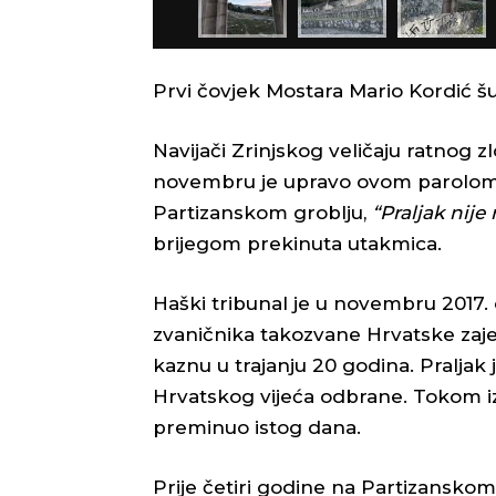
Prvi čovjek Mostara Mario Kordić šu
Navijači Zrinjskog veličaju ratnog 
novembru je upravo ovom parolom, 
Partizanskom groblju,
“Praljak nije 
brijegom prekinuta utakmica.
Haški tribunal je u novembru 2017. 
zvaničnika takozvane Hrvatske zaj
kaznu u trajanju 20 godina. Praljak
Hrvatskog vijeća odbrane. Tokom izr
preminuo istog dana.
Prije četiri godine na Partizansko