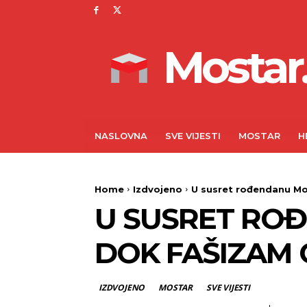
Mostar.
NASLOVNA
SVE VIJESTI
MOSTAR
H
Home
Izdvojeno
U susret rođendanu Mos
U SUSRET ROĐ
DOK FAŠIZAM 
IZDVOJENO
MOSTAR
SVE VIJESTI