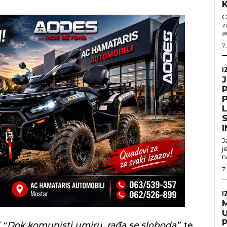
O
z
a
7
I
S
J
j
n
7
I
U
, “
Dok komunisti umiru, rađa se sloboda”
, te