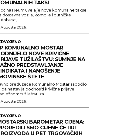
KOMUNALNIH TAKSI
pćina Neum uvela je nove komunalne takse
a dostavna vozila, kombije i putničke
utobuse,...
. Augusta 2026.
ZDVOJENO
JP KOMUNALNO MOSTAR
PODNIJELO NOVE KRIVIČNE
PRIJAVE TUŽILAŠTVU: SUMNJE NA
LAŽNO PREDSTAVLJANJE
INDIKATA I NANOŠENJE
IMOVINSKE ŠTETE
avno preduzeće Komunalno Mostar saopćilo
e da nastavlja podnositi krivične prijave
adležnom tužilaštvu za...
. Augusta 2026.
ZDVOJENO
MOSTARSKI BAROMETAR CIJENA:
POREDILI SMO CIJENE ČETIRI
PROIZVODA U PET TRGOVAČKIH