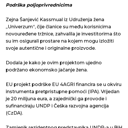
Podrška poljoprivrednicima
Zejna Šanjević Kassmual iz Udruženja žena
„Univerzum“, čije članice su među korisnicima
novouređene tržnice, zahvalila je investitorima što
su im osigurali prostare na kojem mogu izložiti
svoje autentične i originalne proizvode.
Dodala je kako je ovim projektom ujedno
podržano ekonomsko jačanje žena.
EU projekt podrške EU 4AGRI financira se u okviru
instrumenta pretpristupne pomoći (IPA). Vrijedan
je 20 milijuna eura, a zajednički ga provode i
sufinanciraju UNDP i Češka razvojna agencija
(CzDA).
Zamjenik rezidentnog predstavnika UNDP-a u BiH