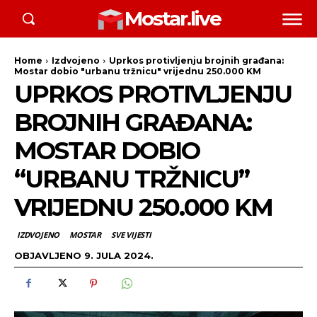
Mostar.live
Home
Izdvojeno
Uprkos protivljenju brojnih građana:
Mostar dobio "urbanu tržnicu" vrijednu 250.000 KM
UPRKOS PROTIVLJENJU
BROJNIH GRAĐANA:
MOSTAR DOBIO
“URBANU TRŽNICU”
VRIJEDNU 250.000 KM
IZDVOJENO
MOSTAR
SVE VIJESTI
OBJAVLJENO
9. JULA 2024.