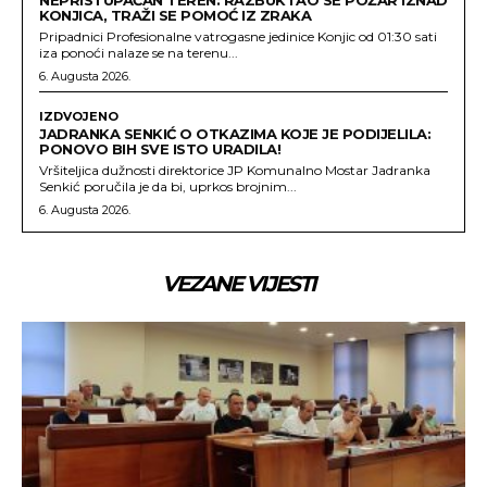
NEPRISTUPAČAN TEREN: RAZBUKTAO SE POŽAR IZNAD
KONJICA, TRAŽI SE POMOĆ IZ ZRAKA
Pripadnici Profesionalne vatrogasne jedinice Konjic od 01:30 sati
iza ponoći nalaze se na terenu...
6. Augusta 2026.
IZDVOJENO
JADRANKA SENKIĆ O OTKAZIMA KOJE JE PODIJELILA:
PONOVO BIH SVE ISTO URADILA!
Vršiteljica dužnosti direktorice JP Komunalno Mostar Jadranka
Senkić poručila je da bi, uprkos brojnim...
6. Augusta 2026.
VEZANE VIJESTI