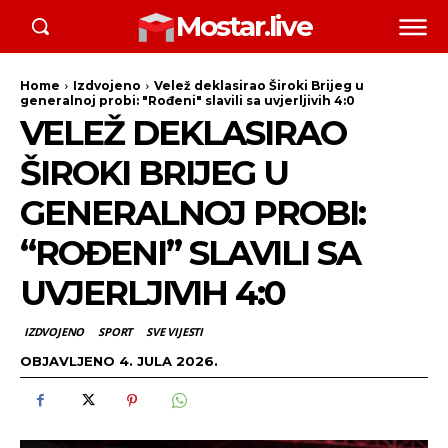
Mostar.live
Home
Izdvojeno
Velež deklasirao Široki Brijeg u
generalnoj probi: "Rođeni" slavili sa uvjerljivih 4:0
VELEŽ DEKLASIRAO
ŠIROKI BRIJEG U
GENERALNOJ PROBI:
“ROĐENI” SLAVILI SA
UVJERLJIVIH 4:0
IZDVOJENO
SPORT
SVE VIJESTI
OBJAVLJENO
4. JULA 2026.