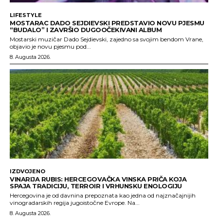
LIFESTYLE
MOSTARAC DADO SEJDIEVSKI PREDSTAVIO NOVU PJESMU
“BUDALO” I ZAVRŠIO DUGOOČEKIVANI ALBUM
Mostarski muzičar Dado Sejdievski, zajedno sa svojim bendom Vrane,
objavio je novu pjesmu pod...
8. Augusta 2026.
IZDVOJENO
VINARIJA RUBIS: HERCEGOVAČKA VINSKA PRIČA KOJA
SPAJA TRADICIJU, TERROIR I VRHUNSKU ENOLOGIJU
Hercegovina je od davnina prepoznata kao jedna od najznačajnijih
vinogradarskih regija jugoistočne Evrope. Na...
8. Augusta 2026.