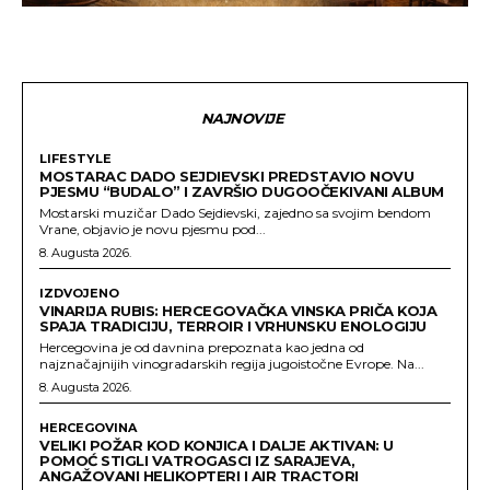
NAJNOVIJE
LIFESTYLE
MOSTARAC DADO SEJDIEVSKI PREDSTAVIO NOVU
PJESMU “BUDALO” I ZAVRŠIO DUGOOČEKIVANI ALBUM
Mostarski muzičar Dado Sejdievski, zajedno sa svojim bendom
Vrane, objavio je novu pjesmu pod...
8. Augusta 2026.
IZDVOJENO
VINARIJA RUBIS: HERCEGOVAČKA VINSKA PRIČA KOJA
SPAJA TRADICIJU, TERROIR I VRHUNSKU ENOLOGIJU
Hercegovina je od davnina prepoznata kao jedna od
najznačajnijih vinogradarskih regija jugoistočne Evrope. Na...
8. Augusta 2026.
HERCEGOVINA
VELIKI POŽAR KOD KONJICA I DALJE AKTIVAN: U
POMOĆ STIGLI VATROGASCI IZ SARAJEVA,
ANGAŽOVANI HELIKOPTERI I AIR TRACTORI