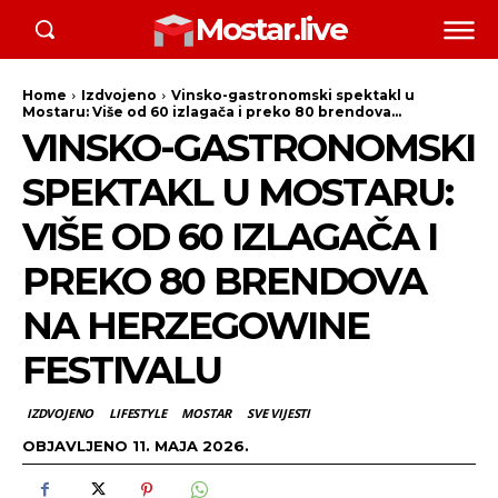
Mostar.live
Home
Izdvojeno
Vinsko-gastronomski spektakl u
Mostaru: Više od 60 izlagača i preko 80 brendova...
VINSKO-GASTRONOMSKI
SPEKTAKL U MOSTARU:
VIŠE OD 60 IZLAGAČA I
PREKO 80 BRENDOVA
NA HERZEGOWINE
FESTIVALU
IZDVOJENO
LIFESTYLE
MOSTAR
SVE VIJESTI
OBJAVLJENO
11. MAJA 2026.