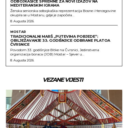
ODBOJKAŠICE SPREMNE ZA NOVI IZAZOV NA
MEDITERANSKIM IGRAMA
Ženska seniorska odbojkaška reprezentacija Bosne i Hercegovine
okupila se u Mostaru, gdje je započela...
8. Augusta 2026.
MOSTAR
TRADICIONALNI MARŠ „PUTEVIMA POBJEDE“:
OBILJEŽAVANJE 33. GODIŠNJICE ODBRANE PLATOA
ČVRSNICE
Povodom 33. godišnjice Bitke na Čvrsnici, Jedinstvena
organizacija boraca (JOB) Mostar – Sjever u...
8. Augusta 2026.
VEZANE VIJESTI