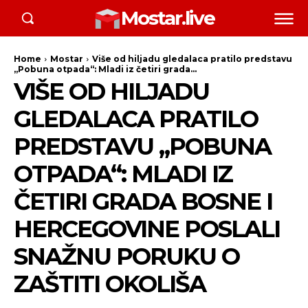
Mostar.live
Home
Mostar
Više od hiljadu gledalaca pratilo predstavu
„Pobuna otpada“: Mladi iz četiri grada...
VIŠE OD HILJADU
GLEDALACA PRATILO
PREDSTAVU „POBUNA
OTPADA“: MLADI IZ
ČETIRI GRADA BOSNE I
HERCEGOVINE POSLALI
SNAŽNU PORUKU O
ZAŠTITI OKOLIŠA