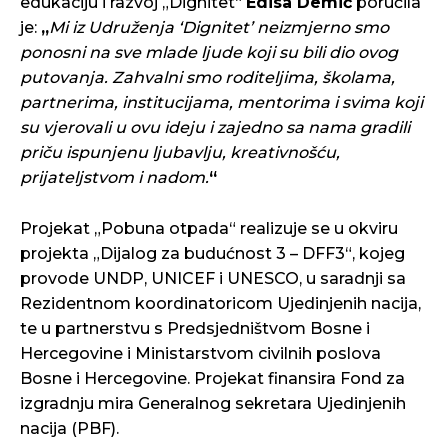
edukaciju i razvoj „Dignitet“
Edisa Demić
poručila
je:
„
Mi iz Udruženja ‘Dignitet’ neizmjerno smo
ponosni na sve mlade ljude koji su bili dio ovog
putovanja. Zahvalni smo roditeljima, školama,
partnerima, institucijama, mentorima i svima koji
su vjerovali u ovu ideju i zajedno sa nama gradili
priču ispunjenu ljubavlju, kreativnošću,
prijateljstvom i nadom.
“
Projekat „Pobuna otpada“ realizuje se u okviru
projekta „Dijalog za budućnost 3 – DFF3“, kojeg
provode UNDP, UNICEF i UNESCO, u saradnji sa
Rezidentnom koordinatoricom Ujedinjenih nacija,
te u partnerstvu s Predsjedništvom Bosne i
Hercegovine i Ministarstvom civilnih poslova
Bosne i Hercegovine. Projekat finansira Fond za
izgradnju mira Generalnog sekretara Ujedinjenih
nacija (PBF).