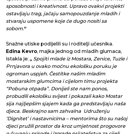
sposobnosti i kreativnost. Upravo ovakvi projekti
ostavljaju trag, jačaju samopouzdanje mladih i
stvaraju uspomene koje će dugo nositi sa
sobom.
“
Snažne utiske podijelili su i roditelji učesnika.
Edina Kevro
, majka jednog od mladih glumaca,
istakla je:
„
Spojiti mlade iz Mostara, Zenice, Tuzle i
Prnjavora u ovako moćnu ekološku poruku je
ogroman uspjeh. Čestitke našim mladim
mostarskim glumcima i cijelom timu projekta
“Pobuna otpada”. Donijeli ste nam ponos,
probudili ekološku svijest i pokazali kako Mostar
sija najljepšim sjajem kada ga predstavljaju naša
djeca. Beskrajno sam zahvalna Udruženju
‘Dignitet’ i nastavnicima – mentorima što su našoj
djeci pružili prostor da kroz umjetnost progovore
o čuvanju prirode i izgrade prijateljstva za cijeli