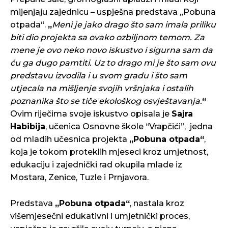
mijenjaju zajednicu – uspješna predstava „Pobuna
otpada“.
„
Meni je jako drago što sam imala priliku
biti dio projekta sa ovako ozbiljnom temom. Za
mene je ovo neko novo iskustvo i sigurna sam da
ću ga dugo pamtiti. Uz to drago mi je što sam ovu
predstavu izvodila i u svom gradu i što sam
utjecala na mišljenje svojih vršnjaka i ostalih
poznanika što se tiče ekološkog osvještavanja.
“
Ovim riječima svoje iskustvo opisala je
Sajra
Habibija
, učenica Osnovne škole “Vrapčići”, jedna
od mladih učesnica projekta
„Pobuna otpada“
,
koja je tokom proteklih mjeseci kroz umjetnost,
edukaciju i zajednički rad okupila mlade iz
Mostara, Zenice, Tuzle i Prnjavora.
Predstava
„Pobuna otpada“
, nastala kroz
višemjesečni edukativni i umjetnički proces,