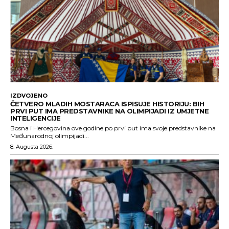
IZDVOJENO
ČETVERO MLADIH MOSTARACA ISPISUJE HISTORIJU: BIH
PRVI PUT IMA PREDSTAVNIKE NA OLIMPIJADI IZ UMJETNE
INTELIGENCIJE
Bosna i Hercegovina ove godine po prvi put ima svoje predstavnike na
Međunarodnoj olimpijadi...
8. Augusta 2026.