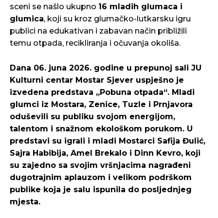
sceni se našlo ukupno
16 mladih glumaca i
glumica
, koji su kroz glumačko-lutkarsku igru
publici na edukativan i zabavan način približili
temu otpada, recikliranja i očuvanja okoliša.
Dana 06. juna 2026. godine u prepunoj sali JU
Kulturni centar Mostar Sjever uspješno je
izvedena predstava „Pobuna otpada“. Mladi
glumci iz Mostara, Zenice, Tuzle i Prnjavora
oduševili su publiku svojom energijom,
talentom i snažnom ekološkom porukom. U
predstavi su igrali i mladi Mostarci Safija Đulić,
Sajra Habibija, Amel Brekalo i Dinn Kevro, koji
su zajedno sa svojim vršnjacima nagrađeni
dugotrajnim aplauzom i velikom podrškom
publike koja je salu ispunila do posljednjeg
mjesta.