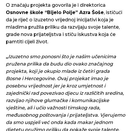
O značaju projekta govorila je i direktorica
Osnovne škole “Bijelo Polje” Azra Šoše
, ističući
da je riječ o izuzetno vrijednoj inicijativi koja je
mladima pružila priliku da razvijaju svoje talente,
grade nova prijateljstva i stiču iskustva koja će
pamtiti cijeli život.
„
Izuzetno smo ponosni što je našim učenicima
pružena prilika da budu dio ovako značajnog
projekta, koji je okupio mlade iz četiri grada
Bosne i Hercegovine. Ovaj projekat imao je
posebnu vrijednost jer je kroz umjetnost i
zajednički rad povezivao djecu iz različitih sredina,
razvijao njihove glumačke i komunikacijske
vještine, ali i učio važnosti timskog rada,
međusobnog poštovanja i prijateljstva. Vjerujemo
da smo uspjeli već onda kada makar jednom
djetetu pružimo priliku da pokaže svoje talente,