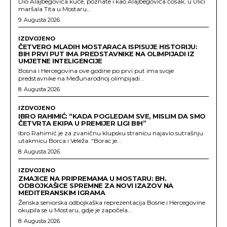
Dio Alajbegovića kuće, poznate i kao Alajbegovića čošak, u Ulici
maršala Tita u Mostaru...
9. Augusta 2026.
IZDVOJENO
ČETVERO MLADIH MOSTARACA ISPISUJE HISTORIJU:
BIH PRVI PUT IMA PREDSTAVNIKE NA OLIMPIJADI IZ
UMJETNE INTELIGENCIJE
Bosna i Hercegovina ove godine po prvi put ima svoje
predstavnike na Međunarodnoj olimpijadi...
8. Augusta 2026.
IZDVOJENO
IBRO RAHIMIĆ: “KADA POGLEDAM SVE, MISLIM DA SMO
ČETVRTA EKIPA U PREMIJER LIGI BIH”
Ibro Rahimić je za zvaničnu klupsku stranicu najavio sutrašnju
utakmicu Borca i Veleža. “Borac je...
8. Augusta 2026.
IZDVOJENO
ZMAJICE NA PRIPREMAMA U MOSTARU: BH.
ODBOJKAŠICE SPREMNE ZA NOVI IZAZOV NA
MEDITERANSKIM IGRAMA
Ženska seniorska odbojkaška reprezentacija Bosne i Hercegovine
okupila se u Mostaru, gdje je započela...
8. Augusta 2026.