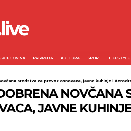
live
ERCEGOVINA
PRIVREDA
KULTURA
SPORT
LIFESTYLE
ovčana sredstva za prevoz osnovaca, javne kuhinje i Aerodr
ODOBRENA NOVČANA 
ACA, JAVNE KUHINJ