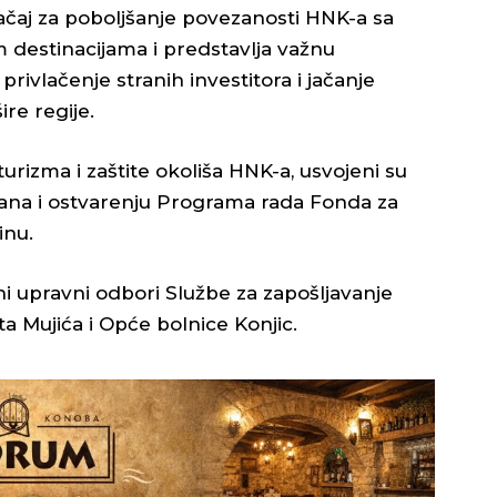
načaj za poboljšanje povezanosti HNK-a sa
destinacijama i predstavlja važnu
privlačenje stranih investitora i jačanje
ire regije.
turizma i zaštite okoliša HNK-a, usvojeni su
 plana i ostvarenju Programa rada Fonda za
inu.
i upravni odbori Službe za zapošljavanje
a Mujića i Opće bolnice Konjic.