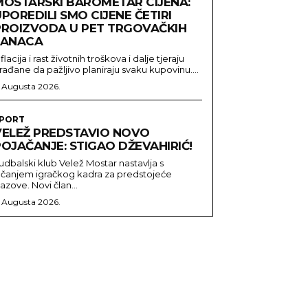
MOSTARSKI BAROMETAR CIJENA:
POREDILI SMO CIJENE ČETIRI
PROIZVODA U PET TRGOVAČKIH
LANACA
nflacija i rast životnih troškova i dalje tjeraju
rađane da pažljivo planiraju svaku kupovinu....
. Augusta 2026.
PORT
VELEŽ PREDSTAVIO NOVO
OJAČANJE: STIGAO DŽEVAHIRIĆ!
udbalski klub Velež Mostar nastavlja s
ačanjem igračkog kadra za predstojeće
zazove. Novi član...
. Augusta 2026.