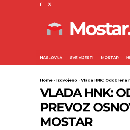
Mostar.
NASLOVNA
SVE VIJESTI
MOSTAR
H
Home
Izdvojeno
Vlada HNK: Odobrena n
VLADA HNK: 
PREVOZ OSNOV
MOSTAR