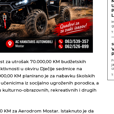
U
I
g
7
S
P
F
ost za utrošak 70.000,00 KM budžetskih
j
tivnosti u okviru Dječije sedmice na
i
7
000,00 KM planirano je za nabavku školskih
eni učenicima iz socijalno ugroženih porodica, a
 kulturno-obrazovnih, rekreativnih i drugih
,00 KM za Aerodrom Mostar. Istaknuto je da