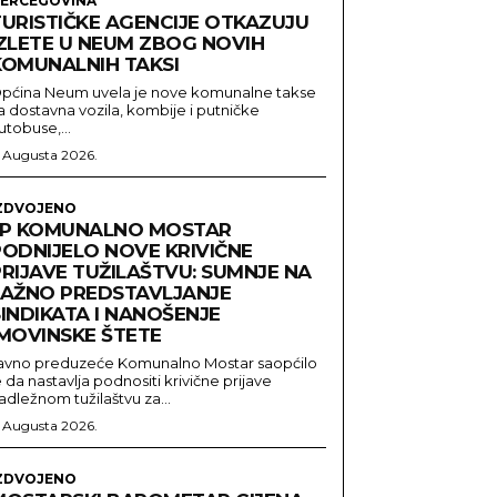
ERCEGOVINA
TURISTIČKE AGENCIJE OTKAZUJU
IZLETE U NEUM ZBOG NOVIH
KOMUNALNIH TAKSI
pćina Neum uvela je nove komunalne takse
a dostavna vozila, kombije i putničke
utobuse,...
. Augusta 2026.
ZDVOJENO
JP KOMUNALNO MOSTAR
PODNIJELO NOVE KRIVIČNE
PRIJAVE TUŽILAŠTVU: SUMNJE NA
LAŽNO PREDSTAVLJANJE
INDIKATA I NANOŠENJE
IMOVINSKE ŠTETE
avno preduzeće Komunalno Mostar saopćilo
e da nastavlja podnositi krivične prijave
adležnom tužilaštvu za...
. Augusta 2026.
ZDVOJENO