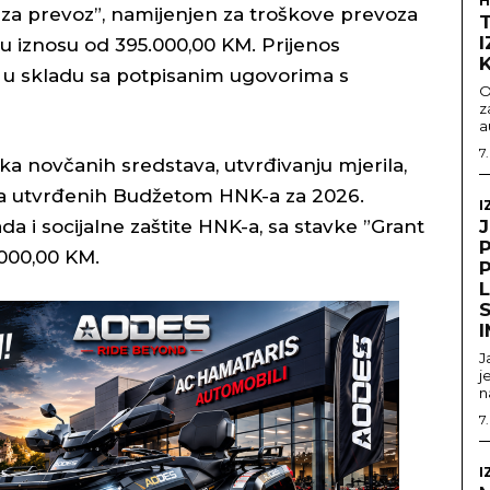
H
 za prevoz”, namijenjen za troškove prevoza
u iznosu od 395.000,00 KM. Prijenos
 u skladu sa potpisanim ugovorima s
O
z
a
7
ka novčanih sredstava, utvrđivanju mjerila,
ava utvrđenih Budžetom HNK-a za 2026.
I
da i socijalne zaštite HNK-a, sa stavke ”Grant
.000,00 KM.
S
J
j
n
7
I