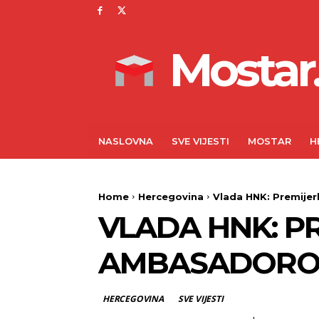
Mostar.
NASLOVNA
SVE VIJESTI
MOSTAR
H
Home
Hercegovina
Vlada HNK: Premije
VLADA HNK: P
AMBASADORO
HERCEGOVINA
SVE VIJESTI