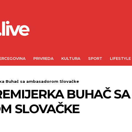
live
ERCEGOVINA
PRIVREDA
KULTURA
SPORT
LIFESTYLE
rka Buhač sa ambasadorom Slovačke
REMIJERKA BUHAČ SA
M SLOVAČKE