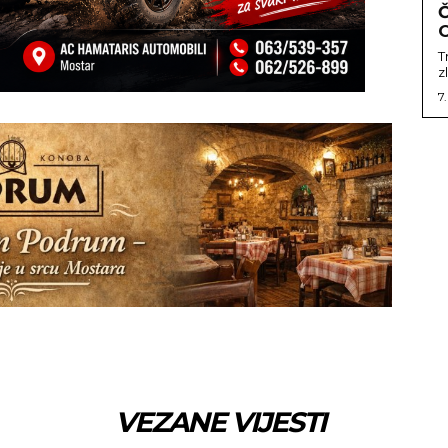
Č
T
z
7
VEZANE VIJESTI