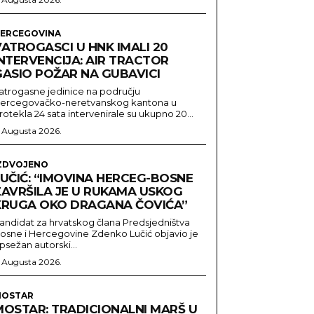
ERCEGOVINA
ATROGASCI U HNK IMALI 20
INTERVENCIJA: AIR TRACTOR
GASIO POŽAR NA GUBAVICI
atrogasne jedinice na području
ercegovačko-neretvanskog kantona u
rotekla 24 sata intervenirale su ukupno 20...
. Augusta 2026.
ZDVOJENO
LUČIĆ: “IMOVINA HERCEG-BOSNE
ZAVRŠILA JE U RUKAMA USKOG
KRUGA OKO DRAGANA ČOVIĆA”
andidat za hrvatskog člana Predsjedništva
osne i Hercegovine Zdenko Lučić objavio je
psežan autorski...
. Augusta 2026.
OSTAR
MOSTAR: TRADICIONALNI MARŠ U