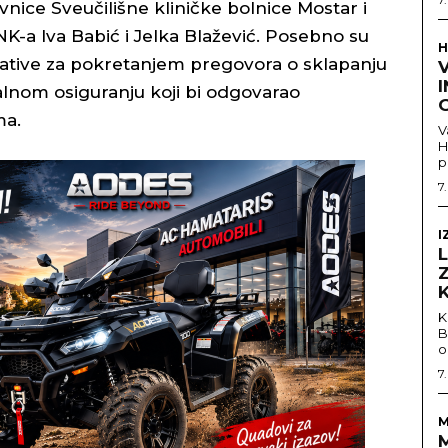
vnice Sveučilišne kliničke bolnice Mostar i
-a Iva Babić i Jelka Blažević. Posebno su
H
cijative za pokretanjem pregovora o sklapanju
V
alnom osiguranju koji bi odgovarao
ma.
V
H
p
7
I
K
B
o
7
M