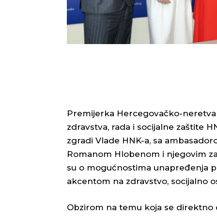
Premijerka Hercegovačko-neretvan
zdravstva, rada i socijalne zaštite
zgradi Vlade HNK-a, sa ambasadoro
Romanom Hlobenom i njegovim zam
su o mogućnostima unapređenja pos
akcentom na zdravstvo, socijalno os
Obzirom na temu koja se direktno d