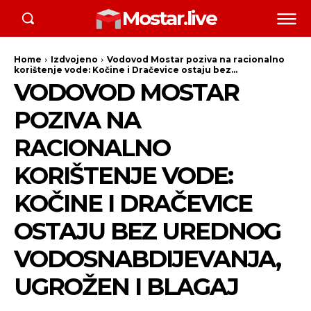
Mostar.live
Home
Izdvojeno
Vodovod Mostar poziva na racionalno
korištenje vode: Kočine i Dračevice ostaju bez...
VODOVOD MOSTAR
POZIVA NA
RACIONALNO
KORIŠTENJE VODE:
KOČINE I DRAČEVICE
OSTAJU BEZ UREDNOG
VODOSNABDIJEVANJA,
UGROŽEN I BLAGAJ