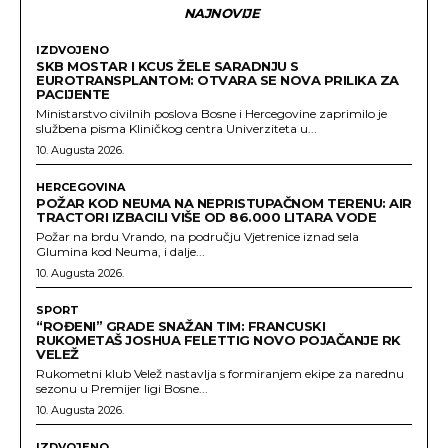
NAJNOVIJE
IZDVOJENO
SKB MOSTAR I KCUS ŽELE SARADNJU S
EUROTRANSPLANTOM: OTVARA SE NOVA PRILIKA ZA
PACIJENTE
Ministarstvo civilnih poslova Bosne i Hercegovine zaprimilo je
službena pisma Kliničkog centra Univerziteta u...
10. Augusta 2026.
HERCEGOVINA
POŽAR KOD NEUMA NA NEPRISTUPAČNOM TERENU: AIR
TRACTORI IZBACILI VIŠE OD 86.000 LITARA VODE
Požar na brdu Vrando, na području Vjetrenice iznad sela
Glumina kod Neuma, i dalje...
10. Augusta 2026.
SPORT
“ROĐENI” GRADE SNAŽAN TIM: FRANCUSKI
RUKOMETAŠ JOSHUA FELETTIG NOVO POJAČANJE RK
VELEŽ
Rukometni klub Velež nastavlja s formiranjem ekipe za narednu
sezonu u Premijer ligi Bosne...
10. Augusta 2026.
IZDVOJENO