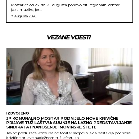
Mostar će od 23. do 25. augusta ponovo biti regionalni centar
jazz muzike, jer...
7. Augusta 2026.
VEZANE VIJESTI
IZDVOJENO
JP KOMUNALNO MOSTAR PODNIJELO NOVE KRIVIČNE
PRIJAVE TUŽILAŠTVU: SUMNJE NA LAŽNO PREDSTAVLJANJE
SINDIKATA I NANOŠENJE IMOVINSKE ŠTETE
Javno preduzeće Komunalno Mostar saopćilo je da nastavlja podnositi
krivične prijave nadležnom tužilaštvu za...