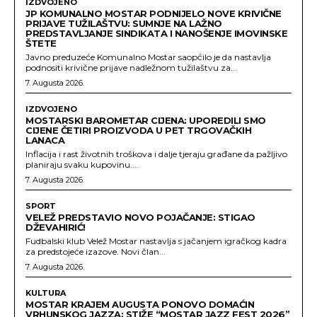
IZDVOJENO
JP KOMUNALNO MOSTAR PODNIJELO NOVE KRIVIČNE
PRIJAVE TUŽILAŠTVU: SUMNJE NA LAŽNO
PREDSTAVLJANJE SINDIKATA I NANOŠENJE IMOVINSKE
ŠTETE
Javno preduzeće Komunalno Mostar saopćilo je da nastavlja
podnositi krivične prijave nadležnom tužilaštvu za...
7. Augusta 2026.
IZDVOJENO
MOSTARSKI BAROMETAR CIJENA: UPOREDILI SMO
CIJENE ČETIRI PROIZVODA U PET TRGOVAČKIH
LANACA
Inflacija i rast životnih troškova i dalje tjeraju građane da pažljivo
planiraju svaku kupovinu....
7. Augusta 2026.
SPORT
VELEŽ PREDSTAVIO NOVO POJAČANJE: STIGAO
DŽEVAHIRIĆ!
Fudbalski klub Velež Mostar nastavlja s jačanjem igračkog kadra
za predstojeće izazove. Novi član...
7. Augusta 2026.
KULTURA
MOSTAR KRAJEM AUGUSTA PONOVO DOMAĆIN
VRHUNSKOG JAZZA: STIŽE “MOSTAR JAZZ FEST 2026”