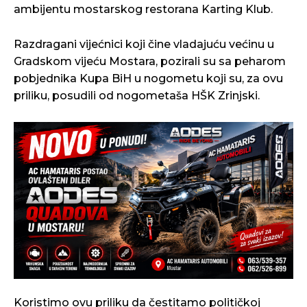
ambijentu mostarskog restorana Karting Klub.
Razdragani vijećnici koji čine vladajuću većinu u
Gradskom vijeću Mostara, pozirali su sa peharom
pobjednika Kupa BiH u nogometu koji su, za ovu
priliku, posudili od nogometaša HŠK Zrinjski.
Koristimo ovu priliku da čestitamo političkoj