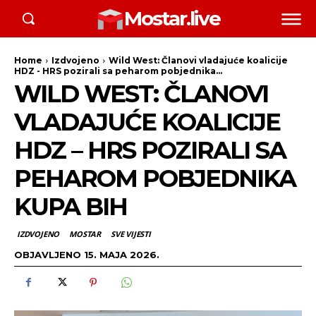
Mostar.live
Home
Izdvojeno
Wild West: Članovi vladajuće koalicije
HDZ - HRS pozirali sa peharom pobjednika...
WILD WEST: ČLANOVI
VLADAJUĆE KOALICIJE
HDZ – HRS POZIRALI SA
PEHAROM POBJEDNIKA
KUPA BIH
IZDVOJENO
MOSTAR
SVE VIJESTI
OBJAVLJENO
15. MAJA 2026.