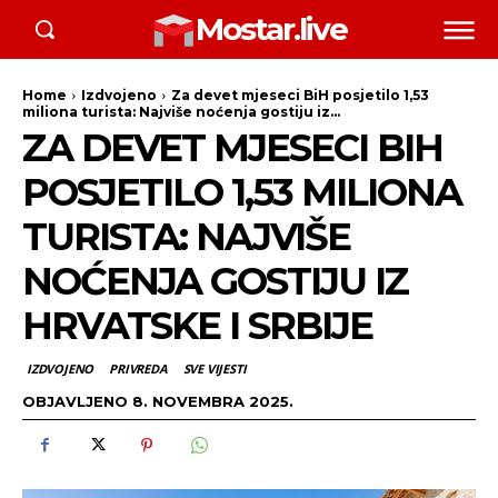
Mostar.live
Home
Izdvojeno
Za devet mjeseci BiH posjetilo 1,53
miliona turista: Najviše noćenja gostiju iz...
ZA DEVET MJESECI BIH
POSJETILO 1,53 MILIONA
TURISTA: NAJVIŠE
NOĆENJA GOSTIJU IZ
HRVATSKE I SRBIJE
IZDVOJENO
PRIVREDA
SVE VIJESTI
OBJAVLJENO
8. NOVEMBRA 2025.