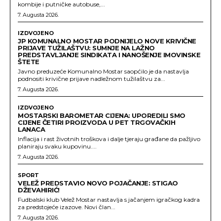
kombije i putničke autobuse,...
7. Augusta 2026.
IZDVOJENO
JP KOMUNALNO MOSTAR PODNIJELO NOVE KRIVIČNE
PRIJAVE TUŽILAŠTVU: SUMNJE NA LAŽNO
PREDSTAVLJANJE SINDIKATA I NANOŠENJE IMOVINSKE
ŠTETE
Javno preduzeće Komunalno Mostar saopćilo je da nastavlja
podnositi krivične prijave nadležnom tužilaštvu za...
7. Augusta 2026.
IZDVOJENO
MOSTARSKI BAROMETAR CIJENA: UPOREDILI SMO
CIJENE ČETIRI PROIZVODA U PET TRGOVAČKIH
LANACA
Inflacija i rast životnih troškova i dalje tjeraju građane da pažljivo
planiraju svaku kupovinu....
7. Augusta 2026.
SPORT
VELEŽ PREDSTAVIO NOVO POJAČANJE: STIGAO
DŽEVAHIRIĆ!
Fudbalski klub Velež Mostar nastavlja s jačanjem igračkog kadra
za predstojeće izazove. Novi član...
7. Augusta 2026.