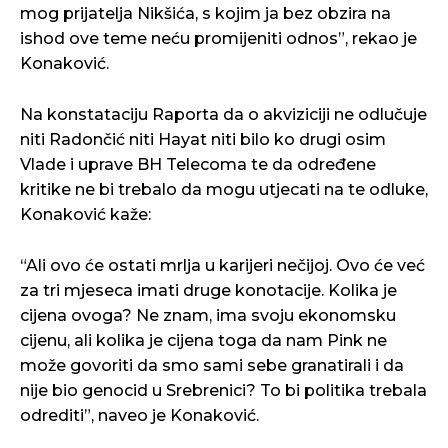
mog prijatelja Nikšića, s kojim ja bez obzira na
ishod ove teme neću promijeniti odnos”, rekao je
Konaković.
Na konstataciju Raporta da o akviziciji ne odlučuje
niti Radončić niti Hayat niti bilo ko drugi osim
Vlade i uprave BH Telecoma te da određene
kritike ne bi trebalo da mogu utjecati na te odluke,
Konaković kaže:
“Ali ovo će ostati mrlja u karijeri nečijoj. Ovo će već
za tri mjeseca imati druge konotacije. Kolika je
cijena ovoga? Ne znam, ima svoju ekonomsku
cijenu, ali kolika je cijena toga da nam Pink ne
može govoriti da smo sami sebe granatirali i da
nije bio genocid u Srebrenici? To bi politika trebala
odrediti”, naveo je Konaković.