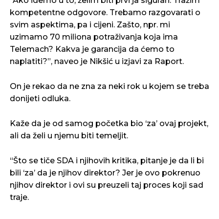
“Ako idemo u to, želim biti prvi ja siguran. Tražim
kompetentne odgovore. Trebamo razgovarati o
svim aspektima, pa i cijeni. Zašto, npr. mi
uzimamo 70 miliona potraživanja koja ima
Telemach? Kakva je garancija da ćemo to
naplatiti?”, naveo je Nikšić u izjavi za Raport.
On je rekao da ne zna za neki rok u kojem se treba
donijeti odluka.
Kaže da je od samog početka bio ‘za’ ovaj projekt,
ali da želi u njemu biti temeljit.
“Što se tiče SDA i njihovih kritika, pitanje je da li bi
bili ‘za’ da je njihov direktor? Jer je ovo pokrenuo
njihov direktor i ovi su preuzeli taj proces koji sad
traje.