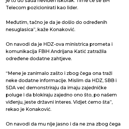
je to do sada neviđen iskorak. Time će se BH
Telecom pozicionirati kao lider.
Međutim, tačno je da je došlo do određenih
nesuglasica”, kaže Konaković.
On navodi da je HDZ-ova ministrica prometa i
komunikacija FBiH Andrijana Katić zatražila
određene dodatne zahtjeve.
“Mene je zanimalo zašto i zbog čega ona traži
neke dodatne informacije. Mislim da HDZ, SBB i
SDA već demonstriraju da imaju zajedničke
poluge i da blokiraju zajedno ono što, po našem
viđenju, jeste državni interes. Vidjet ćemo šta”,
rekao je Konaković.
On navodi da mu nije jasno i da ne zna zbog čega