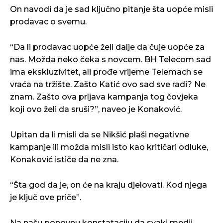
On navodi da je sad ključno pitanje šta uopće misli
prodavac o svemu.
“Da li prodavac uopće želi dalje da čuje uopće za
nas. Možda neko čeka s novcem. BH Telecom sad
ima ekskluzivitet, ali prođe vrijeme Telemach se
vraća na tržište. Zašto Katić ovo sad sve radi? Ne
znam. Zašto ova prljava kampanja tog čovjeka
koji ovo želi da sruši?”, naveo je Konaković.
Upitan da li misli da se Nikšić plaši negativne
kampanje ili možda misli isto kao kritičari odluke,
Konaković ističe da ne zna.
“Šta god da je, on će na kraju djelovati. Kod njega
je ključ ove priče”.
Na našu ponovnu konstataciju da svaki medij