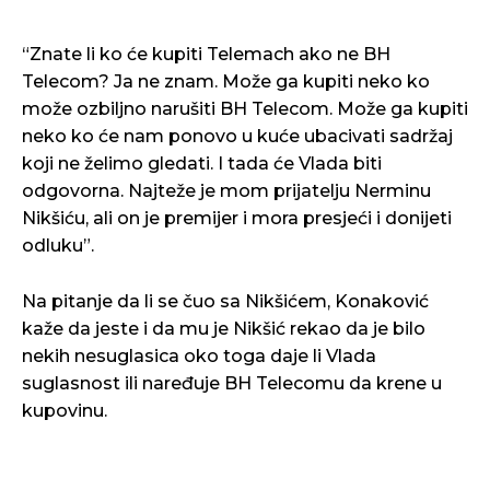
“Znate li ko će kupiti Telemach ako ne BH
Telecom? Ja ne znam. Može ga kupiti neko ko
može ozbiljno narušiti BH Telecom. Može ga kupiti
neko ko će nam ponovo u kuće ubacivati sadržaj
koji ne želimo gledati. I tada će Vlada biti
odgovorna. Najteže je mom prijatelju Nerminu
Nikšiću, ali on je premijer i mora presjeći i donijeti
odluku”.
Na pitanje da li se čuo sa Nikšićem, Konaković
kaže da jeste i da mu je Nikšić rekao da je bilo
nekih nesuglasica oko toga daje li Vlada
suglasnost ili naređuje BH Telecomu da krene u
kupovinu.