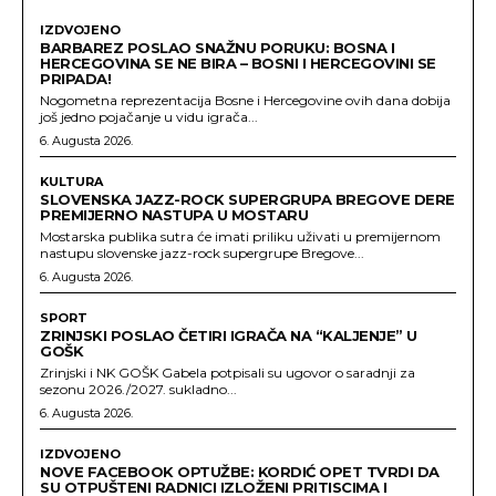
IZDVOJENO
BARBAREZ POSLAO SNAŽNU PORUKU: BOSNA I
HERCEGOVINA SE NE BIRA – BOSNI I HERCEGOVINI SE
PRIPADA!
Nogometna reprezentacija Bosne i Hercegovine ovih dana dobija
još jedno pojačanje u vidu igrača...
6. Augusta 2026.
KULTURA
SLOVENSKA JAZZ-ROCK SUPERGRUPA BREGOVE DERE
PREMIJERNO NASTUPA U MOSTARU
Mostarska publika sutra će imati priliku uživati u premijernom
nastupu slovenske jazz-rock supergrupe Bregove...
6. Augusta 2026.
SPORT
ZRINJSKI POSLAO ČETIRI IGRAČA NA “KALJENJE” U
GOŠK
Zrinjski i NK GOŠK Gabela potpisali su ugovor o saradnji za
sezonu 2026./2027. sukladno...
6. Augusta 2026.
IZDVOJENO
NOVE FACEBOOK OPTUŽBE: KORDIĆ OPET TVRDI DA
SU OTPUŠTENI RADNICI IZLOŽENI PRITISCIMA I