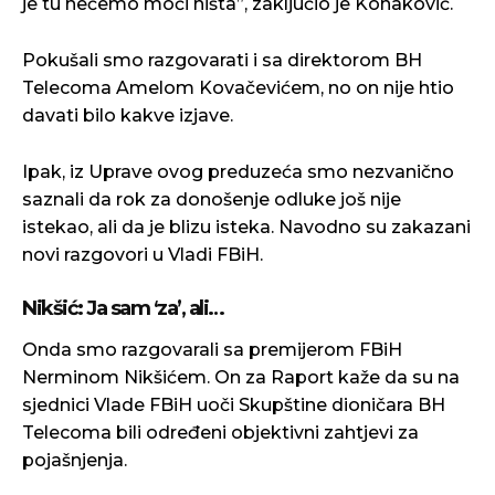
je tu nećemo moći ništa”, zaključio je Konaković.
Pokušali smo razgovarati i sa direktorom BH
Telecoma Amelom Kovačevićem, no on nije htio
davati bilo kakve izjave.
Ipak, iz Uprave ovog preduzeća smo nezvanično
saznali da rok za donošenje odluke još nije
istekao, ali da je blizu isteka. Navodno su zakazani
novi razgovori u Vladi FBiH.
Nikšić: Ja sam ‘za’, ali…
Onda smo razgovarali sa premijerom FBiH
Nerminom Nikšićem. On za Raport kaže da su na
sjednici Vlade FBiH uoči Skupštine dioničara BH
Telecoma bili određeni objektivni zahtjevi za
pojašnjenja.