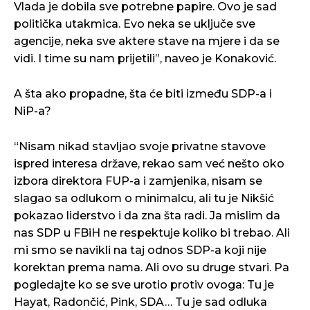
Vlada je dobila sve potrebne papire. Ovo je sad
politička utakmica. Evo neka se uključe sve
agencije, neka sve aktere stave na mjere i da se
vidi. I time su nam prijetili”, naveo je Konaković.
A šta ako propadne, šta će biti između SDP-a i
NiP-a?
“Nisam nikad stavljao svoje privatne stavove
ispred interesa države, rekao sam već nešto oko
izbora direktora FUP-a i zamjenika, nisam se
slagao sa odlukom o minimalcu, ali tu je Nikšić
pokazao liderstvo i da zna šta radi. Ja mislim da
nas SDP u FBiH ne respektuje koliko bi trebao. Ali
mi smo se navikli na taj odnos SDP-a koji nije
korektan prema nama. Ali ovo su druge stvari. Pa
pogledajte ko se sve urotio protiv ovoga: Tu je
Hayat, Radončić, Pink, SDA… Tu je sad odluka