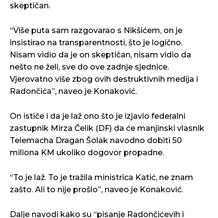
skeptičan.
“Više puta sam razgovarao s Nikšićem, on je
insistirao na transparentnosti, što je logično.
Nisam vidio da je on skeptičan, nisam vidio da
nešto ne želi, sve do ove zadnje sjednice.
Vjerovatno više zbog ovih destruktivnih medija i
Radončića”, naveo je Konaković.
On ističe i da je laž ono što je izjavio federalni
zastupnik Mirza Čelik (DF) da će manjinski vlasnik
Telemacha Dragan Šolak navodno dobiti 50
miliona KM ukoliko dogovor propadne.
“To je laž. To je tražila ministrica Katić, ne znam
zašto. Ali to nije prošlo”, naveo je Konaković.
Dalje navodi kako su “pisanje Radončićevih i