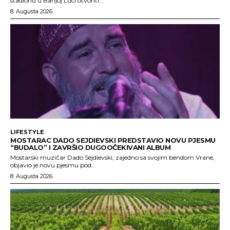
stadionu u Banjoj Luci otvoriti...
8. Augusta 2026.
LIFESTYLE
MOSTARAC DADO SEJDIEVSKI PREDSTAVIO NOVU PJESMU
“BUDALO” I ZAVRŠIO DUGOOČEKIVANI ALBUM
Mostarski muzičar Dado Sejdievski, zajedno sa svojim bendom Vrane,
objavio je novu pjesmu pod...
8. Augusta 2026.