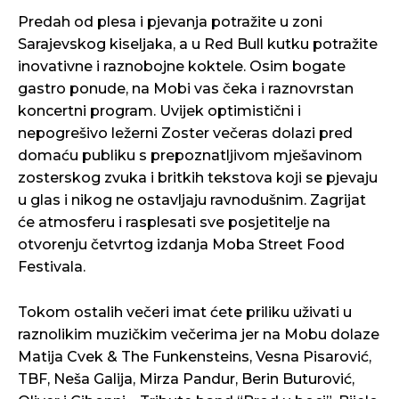
Predah od plesa i pjevanja potražite u zoni
Sarajevskog kiseljaka, a u Red Bull kutku potražite
inovativne i raznobojne koktele. Osim bogate
gastro ponude, na Mobi vas čeka i raznovrstan
koncertni program. Uvijek optimistični i
nepogrešivo ležerni Zoster večeras dolazi pred
domaću publiku s prepoznatljivom mješavinom
zosterskog zvuka i britkih tekstova koji se pjevaju
u glas i nikog ne ostavljaju ravnodušnim. Zagrijat
će atmosferu i rasplesati sve posjetitelje na
otvorenju četvrtog izdanja Moba Street Food
Festivala.
Tokom ostalih večeri imat ćete priliku uživati u
raznolikim muzičkim večerima jer na Mobu dolaze
Matija Cvek & The Funkensteins, Vesna Pisarović,
TBF, Neša Galija, Mirza Pandur, Berin Buturović,