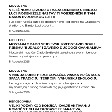
IZDVOJENO
VELEŽ NOVU SEZONU OTVARA DERBIJEM U BANJOJ
LUCI: ROĐENI ŽELE NASTAVITI POBJEDNIČKI RITAM
NAKON EVROPSKOG LJETA
Fudbaleri Veleža sutra će gostovanjem kod Borca na Gradskom
stadionu u Banjoj Luci otvoriti...
8. Augusta 2026.
LIFESTYLE
MOSTARAC DADO SEJDIEVSKI PREDSTAVIO NOVU
PJESMU “BUDALO” I ZAVRŠIO DUGOOČEKIVANI ALBUM
Mostarski muzičar Dado Sejdievski, zajedno sa svojim bendom
Vrane, objavio je novu pjesmu pod...
8. Augusta 2026.
IZDVOJENO
VINARIJA RUBIS: HERCEGOVAČKA VINSKA PRIČA KOJA
SPAJA TRADICIJU, TERROIR I VRHUNSKU ENOLOGIJU
Hercegovina je od davnina prepoznata kao jedna od
najznačajnijih vinogradarskih regija jugoistočne Evrope. Na...
8. Augusta 2026.
HERCEGOVINA
VELIKI POŽAR KOD KONJICA I DALJE AKTIVAN: U
POMOĆ STIGLI VATROGASCI IZ SARAJEVA,