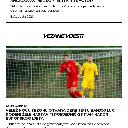
ANGAŽOVANI HELIKOPTERI I AIR TRACTORI
Veliki šumski požar na području Konjica i dalje predstavlja
ozbiljan izazov za vatrogasce i...
8. Augusta 2026.
VEZANE VIJESTI
IZDVOJENO
VELEŽ NOVU SEZONU OTVARA DERBIJEM U BANJOJ LUCI:
ROĐENI ŽELE NASTAVITI POBJEDNIČKI RITAM NAKON
EVROPSKOG LJETA
Fudbaleri Veleža sutra će gostovanjem kod Borca na Gradskom