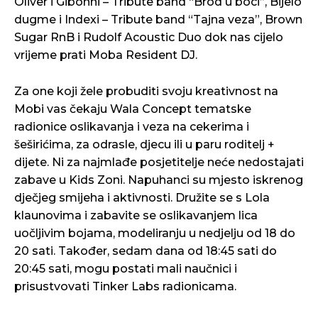
Oliver i Gibonni – Tribute band “Brod u boci”, Bijelo
dugme i Indexi – Tribute band “Tajna veza”, Brown
Sugar RnB i Rudolf Acoustic Duo dok nas cijelo
vrijeme prati Moba Resident DJ.
Za one koji žele probuditi svoju kreativnost na
Mobi vas čekaju Wala Concept tematske
radionice oslikavanja i veza na cekerima i
šeširićima, za odrasle, djecu ili u paru roditelj +
dijete. Ni za najmlađe posjetitelje neće nedostajati
zabave u Kids Zoni. Napuhanci su mjesto iskrenog
dječjeg smijeha i aktivnosti. Družite se s Lola
klaunovima i zabavite se oslikavanjem lica
uočljivim bojama, modeliranju u nedjelju od 18 do
20 sati. Također, sedam dana od 18:45 sati do
20:45 sati, mogu postati mali naučnici i
prisustvovati Tinker Labs radionicama.