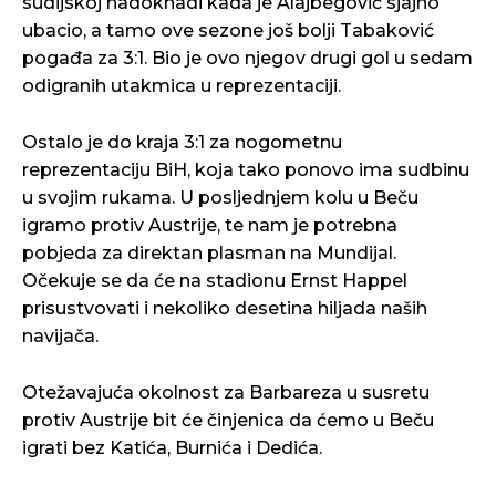
sudijskoj nadoknadi kada je Alajbegović sjajno
ubacio, a tamo ove sezone još bolji Tabaković
pogađa za 3:1. Bio je ovo njegov drugi gol u sedam
odigranih utakmica u reprezentaciji.
Ostalo je do kraja 3:1 za nogometnu
reprezentaciju BiH, koja tako ponovo ima sudbinu
u svojim rukama. U posljednjem kolu u Beču
igramo protiv Austrije, te nam je potrebna
pobjeda za direktan plasman na Mundijal.
Očekuje se da će na stadionu Ernst Happel
prisustvovati i nekoliko desetina hiljada naših
navijača.
Otežavajuća okolnost za Barbareza u susretu
protiv Austrije bit će činjenica da ćemo u Beču
igrati bez Katića, Burnića i Dedića.