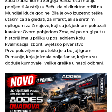
Sada izabranicima Sergeja Barbareza moraju
pobijediti Austriju u Beču, da bi direktno otišli na
Mundijal iduće godine. Bila je ovo izuzetno teška
utakmica za gledati, za infarkt, ali sa sretnim
epilogom za Zmajeve, koji su još jednom pokazali
karakter.Ovom pobjedom Zmajevi po drugi put u
historiji imaju priliku u posljednjem kolu
kvalifikacija izboriti Svjetsko prvenstvo.
Prvo poluvrijeme proteklo je u boljoj igrom
Rumunije, koja je imala bolje šanse, kojima su
doduše kumovale i velike greške u našoj odbrani.