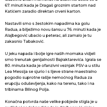
67. minuti kada je Dragaš groznim startom nad
Katićem zaradio direktan crveni karton.
Nastavili smo s žestokim napadima ka golu
Radua, a bilježimo novu šansu u 76. minuti kada je
Alajbegović ubacio u peterac, ali zamalo je tu
zakasnio Tabaković.
U jeku napada i bolje igre naših momaka vidjeli
smo trenutak genijalnosti Bajraktarevića. Igrala se
80. minuta kada je ofanzivni veznjak PSV-a u stilu
Lea Messija se sjurio i s lijeve strane maestralno
pogodio suprotne rašlje nemoćnog Radua za
erupciju oduševljenja, kako na terenu, tako i na
tribinama Bilinog Polja.
Konačna potvrda naše velike pobjede stigla je u