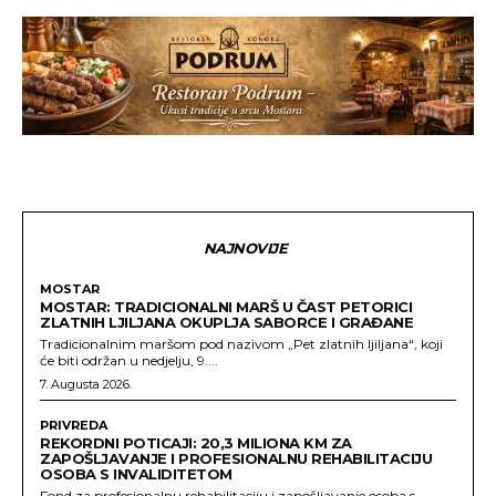
NAJNOVIJE
MOSTAR
MOSTAR: TRADICIONALNI MARŠ U ČAST PETORICI
ZLATNIH LJILJANA OKUPLJA SABORCE I GRAĐANE
Tradicionalnim maršom pod nazivom „Pet zlatnih ljiljana“, koji
će biti održan u nedjelju, 9....
7. Augusta 2026.
PRIVREDA
REKORDNI POTICAJI: 20,3 MILIONA KM ZA
ZAPOŠLJAVANJE I PROFESIONALNU REHABILITACIJU
OSOBA S INVALIDITETOM
Fond za profesionalnu rehabilitaciju i zapošljavanje osoba s