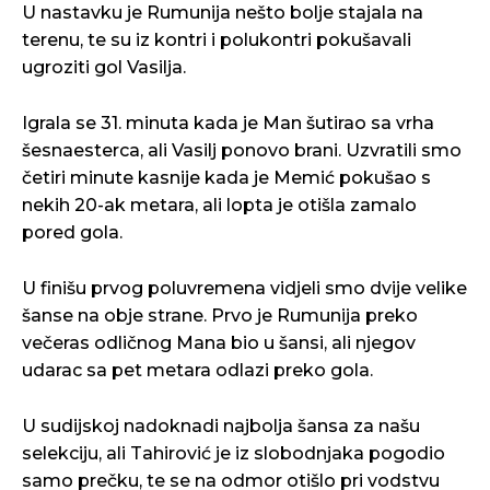
U nastavku je Rumunija nešto bolje stajala na
terenu, te su iz kontri i polukontri pokušavali
ugroziti gol Vasilja.
Igrala se 31. minuta kada je Man šutirao sa vrha
šesnaesterca, ali Vasilj ponovo brani. Uzvratili smo
četiri minute kasnije kada je Memić pokušao s
nekih 20-ak metara, ali lopta je otišla zamalo
pored gola.
U finišu prvog poluvremena vidjeli smo dvije velike
šanse na obje strane. Prvo je Rumunija preko
večeras odličnog Mana bio u šansi, ali njegov
udarac sa pet metara odlazi preko gola.
U sudijskoj nadoknadi najbolja šansa za našu
selekciju, ali Tahirović je iz slobodnjaka pogodio
samo prečku, te se na odmor otišlo pri vodstvu