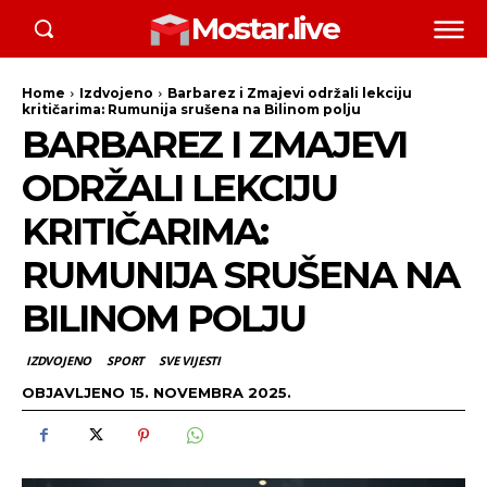
Mostar.live
Home
Izdvojeno
Barbarez i Zmajevi održali lekciju
kritičarima: Rumunija srušena na Bilinom polju
BARBAREZ I ZMAJEVI
ODRŽALI LEKCIJU
KRITIČARIMA:
RUMUNIJA SRUŠENA NA
BILINOM POLJU
IZDVOJENO
SPORT
SVE VIJESTI
OBJAVLJENO
15. NOVEMBRA 2025.