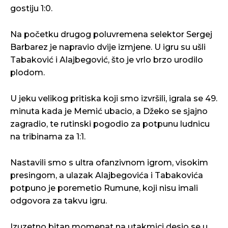
gostiju 1:0.
Na početku drugog poluvremena selektor Sergej
Barbarez je napravio dvije izmjene. U igru su ušli
Tabaković i Alajbegović, što je vrlo brzo urodilo
plodom.
U jeku velikog pritiska koji smo izvršili, igrala se 49.
minuta kada je Memić ubacio, a Džeko se sjajno
zagradio, te rutinski pogodio za potpunu ludnicu
na tribinama za 1:1.
Nastavili smo s ultra ofanzivnom igrom, visokim
presingom, a ulazak Alajbegovića i Tabakovića
potpuno je poremetio Rumune, koji nisu imali
odgovora za takvu igru.
Izuzetno bitan momenat na utakmici desio se u