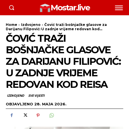
Mostar.live
Home
Izdvojeno
Čović traži bošnjačke glasove za
Darijanu Filipović: U zadnje vrijeme redovan kod...
ČOVIĆ TRAŽI
BOŠNJAČKE GLASOVE
ZA DARIJANU FILIPOVIĆ:
U ZADNJE VRIJEME
REDOVAN KOD REISA
IZDVOJENO
SVE VIJESTI
OBJAVLJENO
28. MAJA 2026.