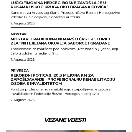
LUČIĆ: “IMOVINA HERCEG-BOSNE ZAVRŠILA JE U
RUKAMA USKOG KRUGA OKO DRAGANA ČOVIĆA”
Kandidat za hrvatskog člana Predsjedništva Bosne i Hercegovine
Zdenko Lučić objavio je opsežan autorski...
7. Augusta 2026.
MOSTAR
MOSTAR: TRADICIONALNI MARŠ U ČAST PETORICI
ZLATNIH LJILJANA OKUPLJA SABORCE I GRAĐANE
Tradicionalnim maršom pod nazivom „Pet zlatnih ljiljana“, koji
će biti održan u nedjelju, 9....
7. Augusta 2026.
PRIVREDA
REKORDNI POTICAJI: 20,3 MILIONA KM ZA
ZAPOŠLJAVANJE I PROFESIONALNU REHABILITACIJU
OSOBA S INVALIDITETOM
Fond za profesionalnu rehabilitaciju i zapošljavanje osoba s
invaliditetom Federacije Bosne i Hercegovine objavio...
7. Augusta 2026.
VEZANE VIJESTI