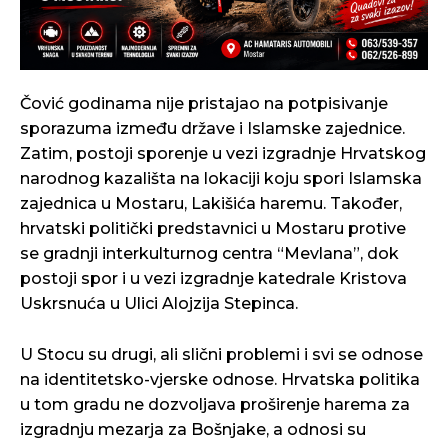
Čović godinama nije pristajao na potpisivanje
sporazuma između države i Islamske zajednice.
Zatim, postoji sporenje u vezi izgradnje Hrvatskog
narodnog kazališta na lokaciji koju spori Islamska
zajednica u Mostaru, Lakišića haremu. Također,
hrvatski politički predstavnici u Mostaru protive
se gradnji interkulturnog centra “Mevlana”, dok
postoji spor i u vezi izgradnje katedrale Kristova
Uskrsnuća u Ulici Alojzija Stepinca.
U Stocu su drugi, ali slični problemi i svi se odnose
na identitetsko-vjerske odnose. Hrvatska politika
u tom gradu ne dozvoljava proširenje harema za
izgradnju mezarja za Bošnjake, a odnosi su