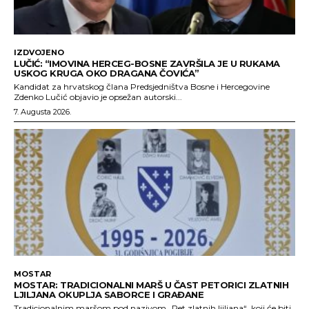
IZDVOJENO
LUČIĆ: “IMOVINA HERCEG-BOSNE ZAVRŠILA JE U RUKAMA
USKOG KRUGA OKO DRAGANA ČOVIĆA”
Kandidat za hrvatskog člana Predsjedništva Bosne i Hercegovine
Zdenko Lučić objavio je opsežan autorski...
7. Augusta 2026.
MOSTAR
MOSTAR: TRADICIONALNI MARŠ U ČAST PETORICI ZLATNIH
LJILJANA OKUPLJA SABORCE I GRAĐANE
Tradicionalnim maršom pod nazivom „Pet zlatnih ljiljana“, koji će biti